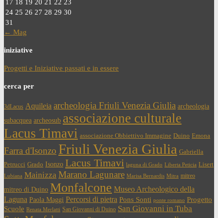
17
18
19
20
21
22
23
24
25
26
27
28
29
30
31
← Mag
iniziative
Progetti e Iniziative passati e in essere
cerca per
archeologia Friuli Venezia Giulia
Aquileia
archeologia
3dLacus
associazione culturale
subacquea
archeosub
Lacus Timavi
associazione Obbiettivo Immagine
Duino
Emona
Friuli Venezia Giulia
Farra d'Isonzo
Gabriella
Lacus Timavi
Isonzo
Petrucci
Grado
Lisert
laguna di Grado
Liberta Peticia
Marano Lagunare
Mainizza
mitreo
Lubiana
Marisa Bernardis
Mitra
Monfalcone
Museo Archeologico della
mitreo di Duino
Laguna
Percorsi di pietra
Paola Maggi
Pons Sonti
Progetto
ponte romano
San Giovanni in Tuba
Scuole
San Giovanni di Duino
Renata Merlatti