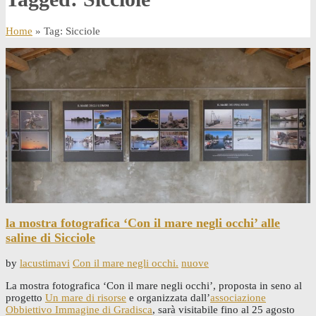
Home
» Tag: Sicciole
la mostra fotografica ‘Con il mare negli occhi’ alle
saline di Sicciole
by
lacustimavi
Con il mare negli occhi.
nuove
La mostra fotografica ‘Con il mare negli occhi’, proposta in seno al
progetto
Un mare di risorse
e organizzata dall’
associazione
Obbiettivo Immagine di Gradisca
, sarà visitabile fino al 25 agosto