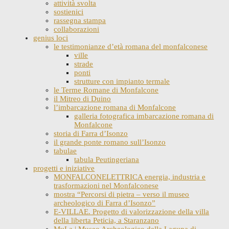
attività svolta
sostienici
rassegna stampa
collaborazioni
genius loci
le testimonianze d’età romana del monfalconese
ville
strade
ponti
strutture con impianto termale
le Terme Romane di Monfalcone
il Mitreo di Duino
l’imbarcazione romana di Monfalcone
galleria fotografica imbarcazione romana di
Monfalcone
storia di Farra d’Isonzo
il grande ponte romano sull’Isonzo
tabulae
tabula Peutingeriana
progetti e iniziative
MONFALCONELETTRICA energia, industria e
trasformazioni nel Monfalconese
mostra “Percorsi di pietra – verso il museo
archeologico di Farra d’Isonzo”
E-VILLAE. Progetto di valorizzazione della villa
della liberta Peticia, a Staranzano
MuLa | Museo Archeologico della Laguna di