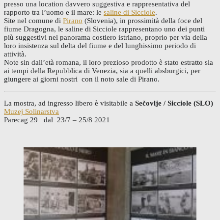
presso una location davvero suggestiva e rappresentativa del
rapporto tra l’uomo e il mare: le
saline di Sicciole
.
Site nel comune di
Pirano
(Slovenia), in prossimità della foce del
fiume Dragogna, le saline di Sicciole rappresentano uno dei punti
più suggestivi nel panorama costiero istriano, proprio per via della
loro insistenza sul delta del fiume e del lunghissimo periodo di
attività.
Note sin dall’età romana, il loro prezioso prodotto è stato estratto sia
ai tempi della Repubblica di Venezia, sia a quelli absburgici, per
giungere ai giorni nostri con il noto sale di Pirano.
La mostra, ad ingresso libero è visitabile a
Sečovlje / Sicciole (SLO)
Muzej Solinarstva
Parecag 29 dal 23/7 – 25/8 2021