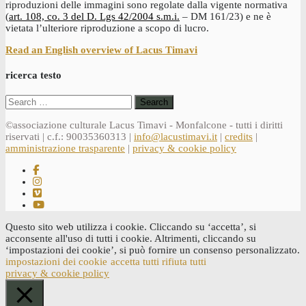
riproduzioni delle immagini sono regolate dalla vigente normativa
(
art. 108, co. 3 del D. Lgs 42/2004 s.m.i.
– DM 161/23) e ne è
vietata l’ulteriore riproduzione a scopo di lucro.
Read an English overview of Lacus Timavi
ricerca testo
Search
for:
©associazione culturale Lacus Timavi - Monfalcone - tutti i diritti
riservati | c.f.: 90035360313 |
info@lacustimavi.it
|
credits
|
amministrazione trasparente
|
privacy & cookie policy
Questo sito web utilizza i cookie. Cliccando su ‘accetta’, si
acconsente all'uso di tutti i cookie. Altrimenti, cliccando su
‘impostazioni dei cookie’, si può fornire un consenso personalizzato.
impostazioni dei cookie
accetta tutti
rifiuta tutti
privacy & cookie policy