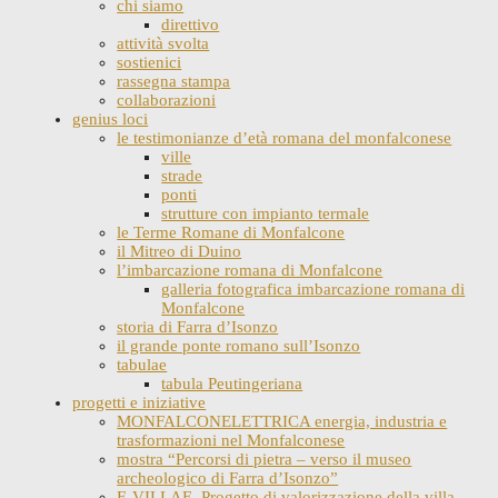
chi siamo
direttivo
attività svolta
sostienici
rassegna stampa
collaborazioni
genius loci
le testimonianze d’età romana del monfalconese
ville
strade
ponti
strutture con impianto termale
le Terme Romane di Monfalcone
il Mitreo di Duino
l’imbarcazione romana di Monfalcone
galleria fotografica imbarcazione romana di
Monfalcone
storia di Farra d’Isonzo
il grande ponte romano sull’Isonzo
tabulae
tabula Peutingeriana
progetti e iniziative
MONFALCONELETTRICA energia, industria e
trasformazioni nel Monfalconese
mostra “Percorsi di pietra – verso il museo
archeologico di Farra d’Isonzo”
E-VILLAE. Progetto di valorizzazione della villa