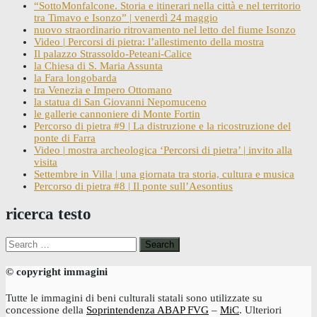
“SottoMonfalcone. Storia e itinerari nella città e nel territorio
tra Timavo e Isonzo” | venerdì 24 maggio
nuovo straordinario ritrovamento nel letto del fiume Isonzo
Video | Percorsi di pietra: l’allestimento della mostra
Il palazzo Strassoldo-Peteani-Calice
la Chiesa di S. Maria Assunta
la Fara longobarda
tra Venezia e Impero Ottomano
la statua di San Giovanni Nepomuceno
le gallerie cannoniere di Monte Fortin
Percorso di pietra #9 | La distruzione e la ricostruzione del
ponte di Farra
Video | mostra archeologica ‘Percorsi di pietra’ | invito alla
visita
Settembre in Villa | una giornata tra storia, cultura e musica
Percorso di pietra #8 | Il ponte sull’Aesontius
ricerca testo
Search
for:
© copyright immagini
Tutte le immagini di beni culturali statali sono utilizzate su
concessione della
Soprintendenza ABAP FVG
–
MiC
. Ulteriori