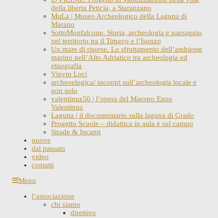
della liberta Peticia, a Staranzano
MuLa | Museo Archeologico della Laguna di
Marano
SottoMonfalcone. Storia, archeologia e paesaggio
nel territorio tra il Timavo e l’Isonzo
Un mare di risorse. Lo sfruttamento dell’ambiente
marino nell’Alto Adriatico tra archeologia ed
etnografia
Vinvm Loci
archeoelogica/ incontri sull’archeologia locale e
non solo
valentinuz50 | l’opera del Maestro Enzo
Valentinuz
Laguna | il documentario sulla laguna di Grado
Progetto Scuole – didattica in aula e sul campo
Strade & Incanti
nuove
dal passato
video
contatti
Skip
Menu
to
l’associazione
content
chi siamo
direttivo