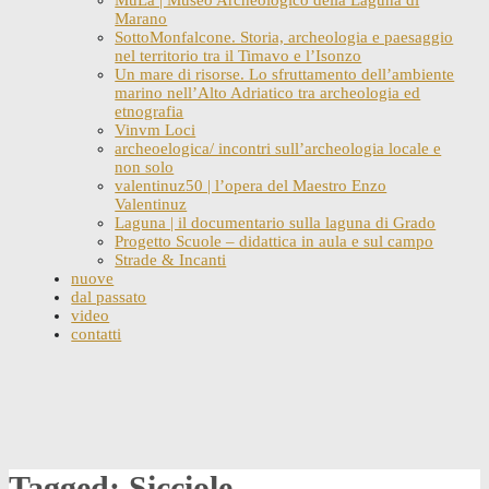
Marano
SottoMonfalcone. Storia, archeologia e paesaggio
nel territorio tra il Timavo e l’Isonzo
Un mare di risorse. Lo sfruttamento dell’ambiente
marino nell’Alto Adriatico tra archeologia ed
etnografia
Vinvm Loci
archeoelogica/ incontri sull’archeologia locale e
non solo
valentinuz50 | l’opera del Maestro Enzo
Valentinuz
Laguna | il documentario sulla laguna di Grado
Progetto Scuole – didattica in aula e sul campo
Strade & Incanti
nuove
dal passato
video
contatti
Skip
to
content
Tagged: Sicciole