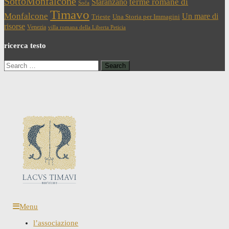
SottoMonfalcone
terme romane di
Staranzano
Soča
Timavo
Monfalcone
Un mare di
Trieste
Una Storia per Immagini
risorse
Venezia
villa romana della Liberta Peticia
ricerca testo
Search
for:
Menu
l’associazione