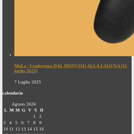
MuLa | Conferenza DAL MONVISO ALLA LAGUNA [11
luglio 2025]
7 Luglio 2025
calendario
Agosto 2026
L
M
M
G
V
S
D
1
2
3
4
5
6
7
8
9
10
11
12
13
14
15
16