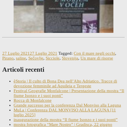
27 Luglio 2021
27 Luglio 2021
Tagged:
Con il mare negli occhi
,
Pirano
,
saline
,
Sečovlje
,
Sicciole
,
Slovenija
,
Un mare di risorse
Articoli recenti
èStoria | Il culto di Bona Dea nell’Alto Adriatico. Tracce di
devozione femminile ad Aquileia e Tergeste
Festival Geografie Monfalcone | Presentazione della mostra “Il
fiume Isonzo e i suoi ponti”
Rocca di Monfalcone
Grande successo per la conferenza Dal Monviso alla Laguna
MuLa | Conferenza DAL MONVISO ALLA LAGUNA [11
luglio 2025]
inaugurazione della mostra “Il fiume Isonzo e i suoi ponti”
mostra fotografica “Mare Nostro” | Gradisca, 22 giugno