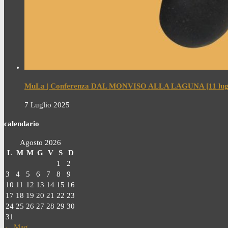
MuLa | Conferenza DAL MONVISO ALLA LAGUNA [11 lugl
7 Luglio 2025
calendario
Agosto 2026
L
M
M
G
V
S
D
1
2
3
4
5
6
7
8
9
10
11
12
13
14
15
16
17
18
19
20
21
22
23
24
25
26
27
28
29
30
31
← Mag