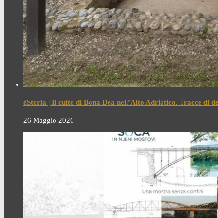
èStoria | Il culto di Bona Dea nell’Alto Adriatico. Tracce di 
26 Maggio 2026