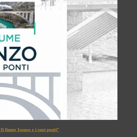
l fiume Isonzo e i suoi ponti”