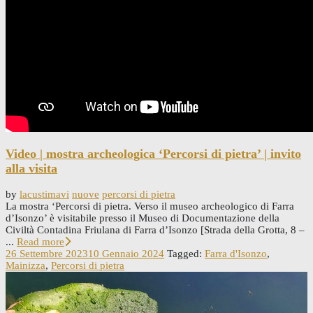
Video | mostra archeologica ‘Percorsi di pietra’ | invito
alla visita
by
lacustimavi
nuove
percorsi di pietra
La mostra ‘Percorsi di pietra. Verso il museo archeologico di Farra
d’Isonzo’ è visitabile presso il Museo di Documentazione della
Civiltà Contadina Friulana di Farra d’Isonzo [Strada della Grotta, 8 –
...
Read more
26 Settembre 2023
10 Gennaio 2024
Tagged:
Farra d'Isonzo
,
Mainizza
,
Percorsi di pietra