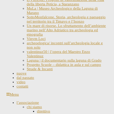
della liberta Peticia, a Staranzano
MuLa | Museo Archeologico della Laguna di
Marano
SottoMonfalcone. Storia, archeologia e paesaggio
nel territorio tra il Timavo e l’Isonzo
Un mare di risorse. Lo sfruttamento dell’ambiente
marino nell’Alto Adriatico tra archeologia ed
etnografia
Vinvm Loci
archeoelogica/ incontri sull’archeologia locale e
non solo
valentinuz50 | l’opera del Maestro Enzo
Valentinuz
Laguna | il documentario sulla laguna di Grado
Progetto Scuole – didattica in aula e sul campo
Strade & Incanti
nuove
dal passato
video
contatti
Skip
Menu
to
l’associazione
content
chi siamo
direttivo