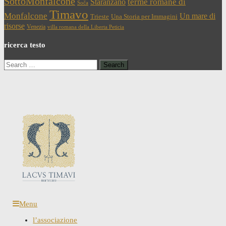
SottoMonfalcone
terme romane di
Staranzano
Soča
Timavo
Monfalcone
Un mare di
Trieste
Una Storia per Immagini
risorse
Venezia
villa romana della Liberta Peticia
ricerca testo
Search
for:
Menu
l’associazione