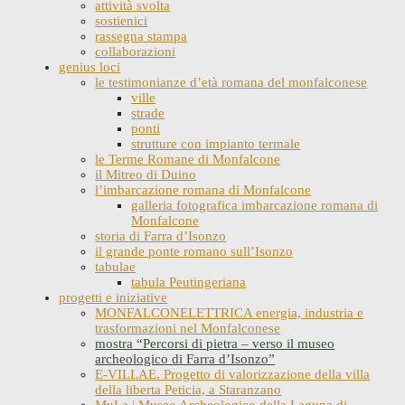
attività svolta
sostienici
rassegna stampa
collaborazioni
genius loci
le testimonianze d’età romana del monfalconese
ville
strade
ponti
strutture con impianto termale
le Terme Romane di Monfalcone
il Mitreo di Duino
l’imbarcazione romana di Monfalcone
galleria fotografica imbarcazione romana di
Monfalcone
storia di Farra d’Isonzo
il grande ponte romano sull’Isonzo
tabulae
tabula Peutingeriana
progetti e iniziative
MONFALCONELETTRICA energia, industria e
trasformazioni nel Monfalconese
mostra “Percorsi di pietra – verso il museo
archeologico di Farra d’Isonzo”
E-VILLAE. Progetto di valorizzazione della villa
della liberta Peticia, a Staranzano
MuLa | Museo Archeologico della Laguna di