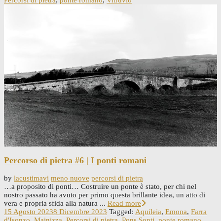
Percorso di pietra #6 | I ponti romani
by
lacustimavi
meno nuove
percorsi di pietra
…a proposito di ponti… Costruire un ponte è stato, per chi nel
nostro passato ha avuto per primo questa brillante idea, un atto di
vera e propria sfida alla natura ...
Read more
15 Agosto 2023
8 Dicembre 2023
Tagged:
Aquileia
,
Emona
,
Farra
d'Isonzo
,
Mainizza
,
Percorsi di pietra
,
Pons Sonti
,
ponte romano