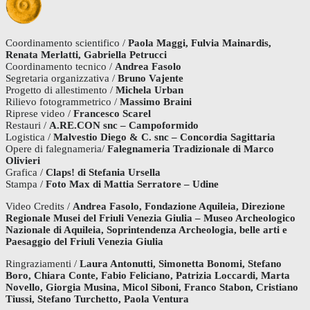
Coordinamento scientifico /
Paola Maggi, Fulvia Mainardis,
Renata Merlatti, Gabriella Petrucci
Coordinamento tecnico /
Andrea Fasolo
Segretaria organizzativa /
Bruno Vajente
Progetto di allestimento /
Michela Urban
Rilievo fotogrammetrico /
Massimo Braini
Riprese video /
Francesco Scarel
Restauri /
A.RE.CON snc – Campoformido
Logistica /
Malvestio Diego & C. snc – Concordia Sagittaria
Opere di falegnameria/
Falegnameria Tradizionale di Marco
Olivieri
Grafica /
Claps! di Stefania Ursella
Stampa /
Foto Max di Mattia Serratore – Udine
Video Credits /
Andrea Fasolo, Fondazione Aquileia, Direzione
Regionale Musei del Friuli Venezia Giulia – Museo Archeologico
Nazionale di Aquileia, Soprintendenza Archeologia, belle arti e
Paesaggio del Friuli Venezia Giulia
Ringraziamenti /
Laura Antonutti, Simonetta Bonomi, Stefano
Boro, Chiara Conte, Fabio Feliciano, Patrizia Loccardi, Marta
Novello, Giorgia Musina, Micol Siboni, Franco Stabon, Cristiano
Tiussi, Stefano Turchetto, Paola Ventura