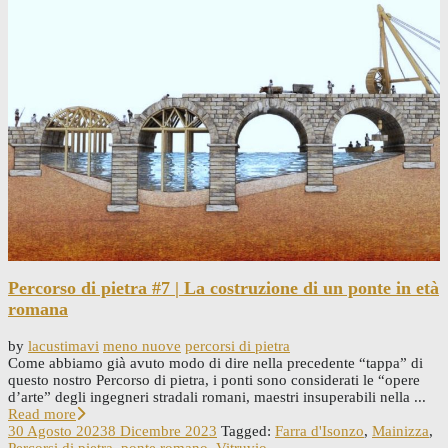
Percorso di pietra #7 | La costruzione di un ponte in età
romana
by
lacustimavi
meno nuove
percorsi di pietra
Come abbiamo già avuto modo di dire nella precedente “tappa” di
questo nostro Percorso di pietra, i ponti sono considerati le “opere
d’arte” degli ingegneri stradali romani, maestri insuperabili nella ...
Read more
30 Agosto 2023
8 Dicembre 2023
Tagged:
Farra d'Isonzo
,
Mainizza
,
Percorsi di pietra
,
ponte romano
,
Vitruvio