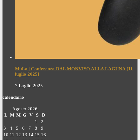
MuLa | Conferenza DAL MONVISO ALLA LAGUNA [11
luglio 2025]
7 Luglio 2025
calendario
Agosto 2026
L
M
M
G
V
S
D
1
2
3
4
5
6
7
8
9
10
11
12
13
14
15
16