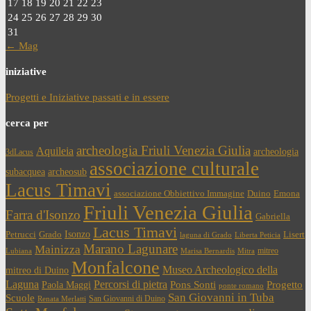
17
18
19
20
21
22
23
24
25
26
27
28
29
30
31
← Mag
iniziative
Progetti e Iniziative passati e in essere
cerca per
archeologia Friuli Venezia Giulia
Aquileia
archeologia
3dLacus
associazione culturale
subacquea
archeosub
Lacus Timavi
associazione Obbiettivo Immagine
Duino
Emona
Friuli Venezia Giulia
Farra d'Isonzo
Gabriella
Lacus Timavi
Isonzo
Petrucci
Grado
Lisert
laguna di Grado
Liberta Peticia
Marano Lagunare
Mainizza
mitreo
Lubiana
Marisa Bernardis
Mitra
Monfalcone
Museo Archeologico della
mitreo di Duino
Laguna
Percorsi di pietra
Paola Maggi
Pons Sonti
Progetto
ponte romano
San Giovanni in Tuba
Scuole
San Giovanni di Duino
Renata Merlatti