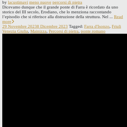
by
lacustimavi
meno nuove
percorsi di pietra
Dicevamo dunque che il grande ponte di Farra è ricordato da uno
storico del III secolo, Erodiano, che lo menziona raccontando
l’episodio che si riferisce alla distruzione della struttura. Nel ...
Read
more
29 Novembre 2023
8 Dicembre 2023
Tagged:
Farra d'Isonzo
,
Friuli
Venezia Giulia
,
Mainizza
,
Percorsi di pietra
,
ponte romano