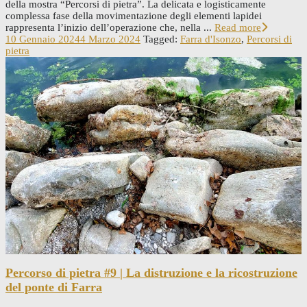
della mostra “Percorsi di pietra”. La delicata e logisticamente
complessa fase della movimentazione degli elementi lapidei
rappresenta l’inizio dell’operazione che, nella ...
Read more
10 Gennaio 2024
4 Marzo 2024
Tagged:
Farra d'Isonzo
,
Percorsi di
pietra
Percorso di pietra #9 | La distruzione e la ricostruzione
del ponte di Farra