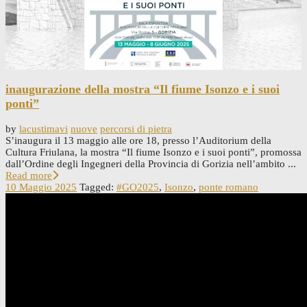
inaugurazione della mostra “Il fiume Isonzo e i suoi
ponti”
by
lacustimavi
nuove
percorsi di pietra
S’inaugura il 13 maggio alle ore 18, presso l’Auditorium della
Cultura Friulana, la mostra “Il fiume Isonzo e i suoi ponti”, promossa
dall’Ordine degli Ingegneri della Provincia di Gorizia nell’ambito ...
Read more
10 Maggio 2025
Tagged:
#GO2025
,
Isonzo
,
ponte romano