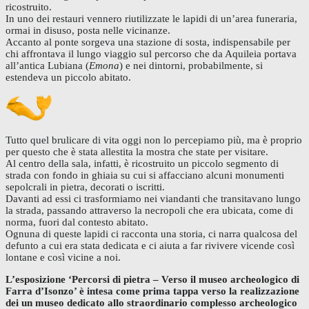
ricostruito.
In uno dei restauri vennero riutilizzate le lapidi di un’area funeraria,
ormai in disuso, posta nelle vicinanze.
Accanto al ponte sorgeva una stazione di sosta, indispensabile per
chi affrontava il lungo viaggio sul percorso che da Aquileia portava
all’antica Lubiana (
Emona
) e nei dintorni, probabilmente, si
estendeva un piccolo abitato.
Tutto quel brulicare di vita oggi non lo percepiamo più, ma è proprio
per questo che è stata allestita la mostra che state per visitare.
Al centro della sala, infatti, è ricostruito un piccolo segmento di
strada con fondo in ghiaia su cui si affacciano alcuni monumenti
sepolcrali in pietra, decorati o iscritti.
Davanti ad essi ci trasformiamo nei viandanti che transitavano lungo
la strada, passando attraverso la necropoli che era ubicata, come di
norma, fuori dal contesto abitato.
Ognuna di queste lapidi ci racconta una storia, ci narra qualcosa del
defunto a cui era stata dedicata e ci aiuta a far rivivere vicende così
lontane e così vicine a noi.
L’esposizione ‘Percorsi di pietra – Verso il museo archeologico di
Farra d’Isonzo’ è intesa come prima tappa verso la realizzazione
dei un museo dedicato allo straordinario complesso archeologico