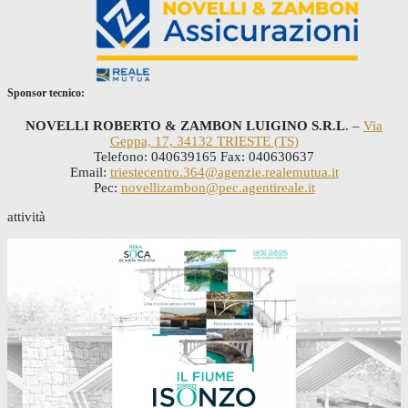
Sponsor tecnico:
NOVELLI ROBERTO & ZAMBON LUIGINO S.R.L
. –
Via
Geppa, 17, 34132 TRIESTE (TS)
Telefono: 040639165 Fax: 040630637
Email:
triestecentro.364@agenzie.realemutua.it
Pec:
novellizambon@pec.agentireale.it
attività