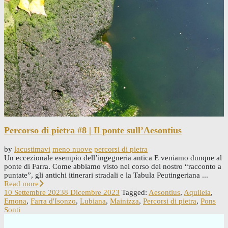
Percorso di pietra #8 | Il ponte sull’Aesontius
by
lacustimavi
meno nuove
percorsi di pietra
Un eccezionale esempio dell’ingegneria antica E veniamo dunque al
ponte di Farra. Come abbiamo visto nel corso del nostro “racconto a
puntate”, gli antichi itinerari stradali e la Tabula Peutingeriana ...
Read more
10 Settembre 2023
8 Dicembre 2023
Tagged:
Aesontius
,
Aquileia
,
Emona
,
Farra d'Isonzo
,
Lubiana
,
Mainizza
,
Percorsi di pietra
,
Pons
Sonti