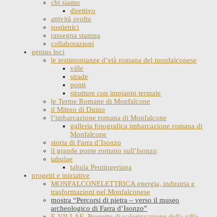
chi siamo
direttivo
attività svolta
sostienici
rassegna stampa
collaborazioni
genius loci
le testimonianze d’età romana del monfalconese
ville
strade
ponti
strutture con impianto termale
le Terme Romane di Monfalcone
il Mitreo di Duino
l’imbarcazione romana di Monfalcone
galleria fotografica imbarcazione romana di
Monfalcone
storia di Farra d’Isonzo
il grande ponte romano sull’Isonzo
tabulae
tabula Peutingeriana
progetti e iniziative
MONFALCONELETTRICA energia, industria e
trasformazioni nel Monfalconese
mostra “Percorsi di pietra – verso il museo
archeologico di Farra d’Isonzo”
E-VILLAE. Progetto di valorizzazione della villa