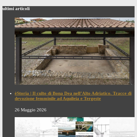
ultimi articoli
èStoria | Il culto di Bona Dea nell’Alto Adriatico. Tracce di
devozione femminile ad Aquileia e Tergeste
26 Maggio 2026