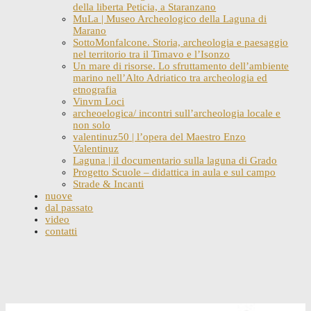
della liberta Peticia, a Staranzano
MuLa | Museo Archeologico della Laguna di
Marano
SottoMonfalcone. Storia, archeologia e paesaggio
nel territorio tra il Timavo e l’Isonzo
Un mare di risorse. Lo sfruttamento dell’ambiente
marino nell’Alto Adriatico tra archeologia ed
etnografia
Vinvm Loci
archeoelogica/ incontri sull’archeologia locale e
non solo
valentinuz50 | l’opera del Maestro Enzo
Valentinuz
Laguna | il documentario sulla laguna di Grado
Progetto Scuole – didattica in aula e sul campo
Strade & Incanti
nuove
dal passato
video
contatti
Skip
to
content