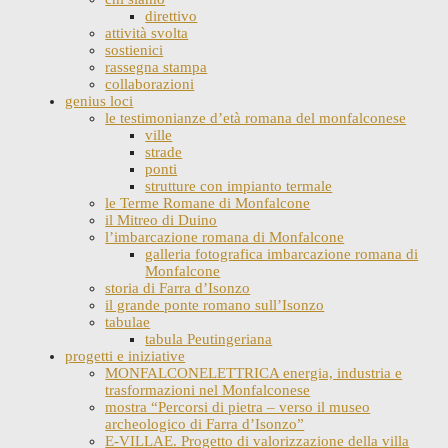
direttivo
attività svolta
sostienici
rassegna stampa
collaborazioni
genius loci
le testimonianze d’età romana del monfalconese
ville
strade
ponti
strutture con impianto termale
le Terme Romane di Monfalcone
il Mitreo di Duino
l’imbarcazione romana di Monfalcone
galleria fotografica imbarcazione romana di
Monfalcone
storia di Farra d’Isonzo
il grande ponte romano sull’Isonzo
tabulae
tabula Peutingeriana
progetti e iniziative
MONFALCONELETTRICA energia, industria e
trasformazioni nel Monfalconese
mostra “Percorsi di pietra – verso il museo
archeologico di Farra d’Isonzo”
E-VILLAE. Progetto di valorizzazione della villa