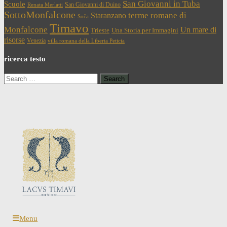
San Giovanni in Tuba
Scuole
San Giovanni di Duino
Renata Merlatti
SottoMonfalcone
terme romane di
Staranzano
Soča
Timavo
Monfalcone
Un mare di
Trieste
Una Storia per Immagini
risorse
Venezia
villa romana della Liberta Peticia
ricerca testo
Search
for:
Menu