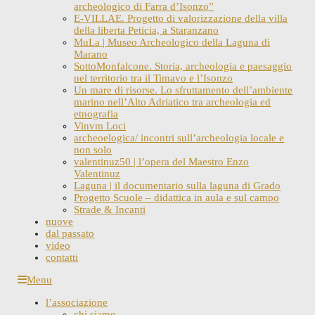
archeologico di Farra d’Isonzo”
E-VILLAE. Progetto di valorizzazione della villa
della liberta Peticia, a Staranzano
MuLa | Museo Archeologico della Laguna di
Marano
SottoMonfalcone. Storia, archeologia e paesaggio
nel territorio tra il Timavo e l’Isonzo
Un mare di risorse. Lo sfruttamento dell’ambiente
marino nell’Alto Adriatico tra archeologia ed
etnografia
Vinvm Loci
archeoelogica/ incontri sull’archeologia locale e
non solo
valentinuz50 | l’opera del Maestro Enzo
Valentinuz
Laguna | il documentario sulla laguna di Grado
Progetto Scuole – didattica in aula e sul campo
Strade & Incanti
nuove
dal passato
video
contatti
Skip
Menu
to
l’associazione
content
chi siamo