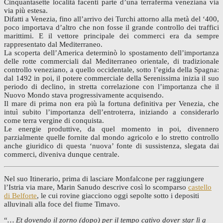
Cinquantasette località facenti parte d’una terraferma veneziana via
via più estesa.
Difatti a Venezia, fino all’arrivo dei Turchi attorno alla metà del ‘400,
poco importava d’altro che non fosse il grande controllo dei traffici
marittimi. E il vettore principale dei commerci era da sempre
rappresentato dal Mediterraneo.
La scoperta dell’America determinò lo spostamento dell’importanza
delle rotte commerciali dal Mediterraneo orientale, di tradizionale
controllo veneziano, a quello occidentale, sotto l’egida della Spagna:
dal 1492 in poi, il potere commerciale della Serenissima inizia il suo
periodo di declino, in stretta correlazione con l’importanza che il
Nuovo Mondo stava progressivamente acquisendo.
Il mare di prima non era più la fortuna definitiva per ‪‎Venezia, che
intuì subito l’importanza dell’entroterra, iniziando a considerarlo
come terra vergine di conquista.
Le energie produttive, da quel momento in poi, divennero
parzialmente quelle fornite dal mondo agricolo e lo stretto controllo
anche giuridico di questa ‘nuova’ fonte di sussistenza, slegata dai
commerci, diveniva dunque centrale.
Nel suo Itinerario, prima di lasciare Monfalcone per raggiungere
l’Istria via mare, Marin Sanudo descrive così lo scomparso
castello
di Belforte
, le cui rovine giacciono oggi sepolte sotto i depositi
alluvinali alla foce del fiume Timavo.
“
… Et dovendo il zorno (dopo) per il tempo cativo dover star lì a