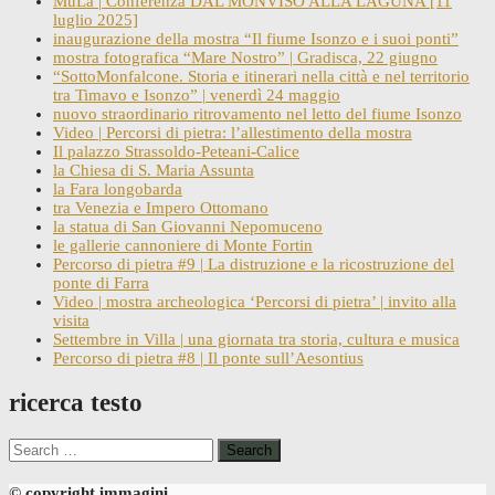
MuLa | Conferenza DAL MONVISO ALLA LAGUNA [11
luglio 2025]
inaugurazione della mostra “Il fiume Isonzo e i suoi ponti”
mostra fotografica “Mare Nostro” | Gradisca, 22 giugno
“SottoMonfalcone. Storia e itinerari nella città e nel territorio
tra Timavo e Isonzo” | venerdì 24 maggio
nuovo straordinario ritrovamento nel letto del fiume Isonzo
Video | Percorsi di pietra: l’allestimento della mostra
Il palazzo Strassoldo-Peteani-Calice
la Chiesa di S. Maria Assunta
la Fara longobarda
tra Venezia e Impero Ottomano
la statua di San Giovanni Nepomuceno
le gallerie cannoniere di Monte Fortin
Percorso di pietra #9 | La distruzione e la ricostruzione del
ponte di Farra
Video | mostra archeologica ‘Percorsi di pietra’ | invito alla
visita
Settembre in Villa | una giornata tra storia, cultura e musica
Percorso di pietra #8 | Il ponte sull’Aesontius
ricerca testo
Search
for:
© copyright immagini