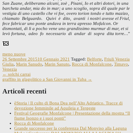
San Zuane, deliberamo alcuni, zoè , Pisani, Io et altri dotori, in una
barcheta andar, mia do in mar; a uno scoglio, sopra dil quale par le
vestigia di uno castello che vi foe, overo torion tondo e tutto mazizo,
chiamato Belguardo. Quivi è dito, avanti i nostri avesse el Friul,
fece fabricar uno ponte andava in terra apresso Mofalcon. Or
dismontati, di lì a pocho vene uno grandissimo murmur di mar, et si
levò fortuna, adeo fo necessario di andar di sopra dita torre…
”
meno nuove
26 Settembre 2015
10 Gennaio 2021
Tagged:
Belforte
,
Friuli Venezia
Giulia
,
Marin Sanudo
,
Marin Sanuto
,
Rocca di Monfalcone
,
Timavo
,
Venezia
Post
←
solchi carrai
graffito in glagolitico a San Giovanni in Tuba
→
navigation
Articoli recenti
èStoria | Il culto di Bona Dea nell’Alto Adriatico. Tracce di
devozione femminile ad Aquileia e Tergeste
Festival Geografie Monfalcone | Presentazione della mostra “Il
fiume Isonzo e i suoi ponti”
Rocca di Monfalcone
Grande successo per la conferenza Dal Monviso alla Laguna