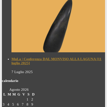
MuLa | Conferenza DAL MONVISO ALLA LAGUNA [11
luglio 2025]
7 Luglio 2025
calendario
Agosto 2026
L
M
M
G
V
S
D
1
2
3
4
5
6
7
8
9