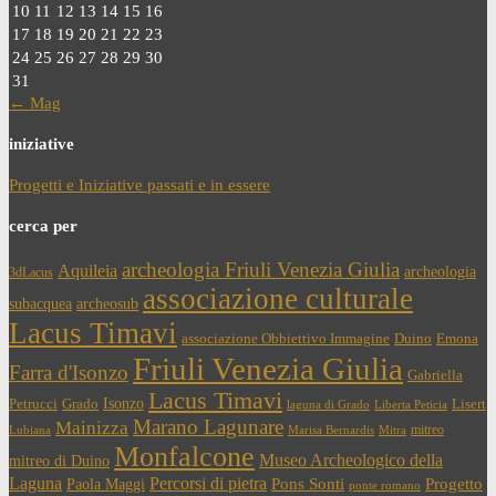
10
11
12
13
14
15
16
17
18
19
20
21
22
23
24
25
26
27
28
29
30
31
← Mag
iniziative
Progetti e Iniziative passati e in essere
cerca per
archeologia Friuli Venezia Giulia
Aquileia
archeologia
3dLacus
associazione culturale
subacquea
archeosub
Lacus Timavi
associazione Obbiettivo Immagine
Duino
Emona
Friuli Venezia Giulia
Farra d'Isonzo
Gabriella
Lacus Timavi
Isonzo
Petrucci
Grado
Lisert
laguna di Grado
Liberta Peticia
Marano Lagunare
Mainizza
mitreo
Lubiana
Marisa Bernardis
Mitra
Monfalcone
Museo Archeologico della
mitreo di Duino
Laguna
Percorsi di pietra
Paola Maggi
Pons Sonti
Progetto
ponte romano