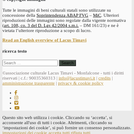
Tutte le immagini di beni culturali statali sono utilizzate su
concessione della
Soprintendenza ABAP FVG
–
MiC
. Ulteriori
riproduzioni delle immagini sono regolate dalla vigente normativa
(
art. 108, co. 3 del D. Lgs 42/2004 s.m.i.
– DM 161/23) e ne è
vietata l’ulteriore riproduzione a scopo di lucro.
Read an English overview of Lacus Timavi
ricerca testo
Search
for:
©associazione culturale Lacus Timavi - Monfalcone - tutti i diritti
riservati | c.f.: 90035360313 |
info@lacustimavi.it
|
credits
|
amministrazione trasparente
|
privacy & cookie policy
Questo sito web utilizza i cookie. Cliccando su ‘accetta’, si
acconsente all'uso di tutti i cookie. Altrimenti, cliccando su
‘impostazioni dei cookie’, si può fornire un consenso personalizzato.
impostazioni dei cookie
accetta tutti
rifiuta tutti