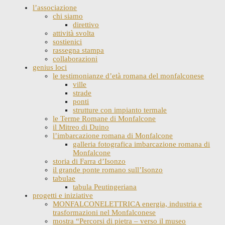
l’associazione
chi siamo
direttivo
attività svolta
sostienici
rassegna stampa
collaborazioni
genius loci
le testimonianze d’età romana del monfalconese
ville
strade
ponti
strutture con impianto termale
le Terme Romane di Monfalcone
il Mitreo di Duino
l’imbarcazione romana di Monfalcone
galleria fotografica imbarcazione romana di
Monfalcone
storia di Farra d’Isonzo
il grande ponte romano sull’Isonzo
tabulae
tabula Peutingeriana
progetti e iniziative
MONFALCONELETTRICA energia, industria e
trasformazioni nel Monfalconese
mostra “Percorsi di pietra – verso il museo