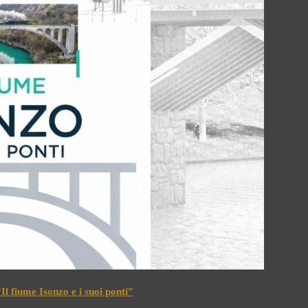
l fiume Isonzo e i suoi ponti”