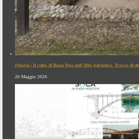
èStoria | Il culto di Bona Dea nell’Alto Adriatico. Tracce di 
26 Maggio 2026