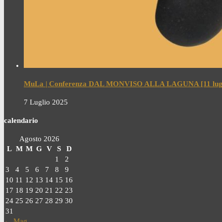
MuLa | Conferenza DAL MONVISO ALLA LAGUNA [11 lugl
7 Luglio 2025
calendario
Agosto 2026
L
M
M
G
V
S
D
1
2
3
4
5
6
7
8
9
10
11
12
13
14
15
16
17
18
19
20
21
22
23
24
25
26
27
28
29
30
31
← Mag