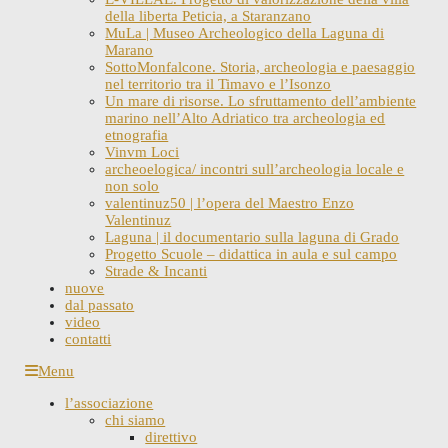
della liberta Peticia, a Staranzano
MuLa | Museo Archeologico della Laguna di
Marano
SottoMonfalcone. Storia, archeologia e paesaggio
nel territorio tra il Timavo e l’Isonzo
Un mare di risorse. Lo sfruttamento dell’ambiente
marino nell’Alto Adriatico tra archeologia ed
etnografia
Vinvm Loci
archeoelogica/ incontri sull’archeologia locale e
non solo
valentinuz50 | l’opera del Maestro Enzo
Valentinuz
Laguna | il documentario sulla laguna di Grado
Progetto Scuole – didattica in aula e sul campo
Strade & Incanti
nuove
dal passato
video
contatti
Skip
Menu
to
l’associazione
content
chi siamo
direttivo