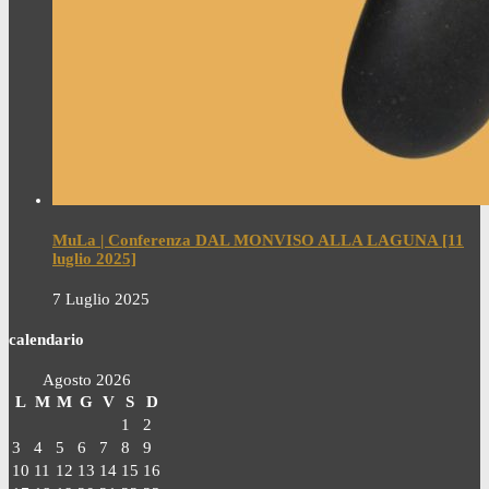
MuLa | Conferenza DAL MONVISO ALLA LAGUNA [11
luglio 2025]
7 Luglio 2025
calendario
Agosto 2026
L
M
M
G
V
S
D
1
2
3
4
5
6
7
8
9
10
11
12
13
14
15
16