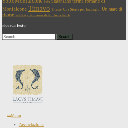
SottoMonfalcone
terme romane di
Staranzano
Soča
Timavo
Monfalcone
Un mare di
Trieste
Una Storia per Immagini
risorse
Venezia
villa romana della Liberta Peticia
ricerca testo
Search
for:
Menu
l’associazione