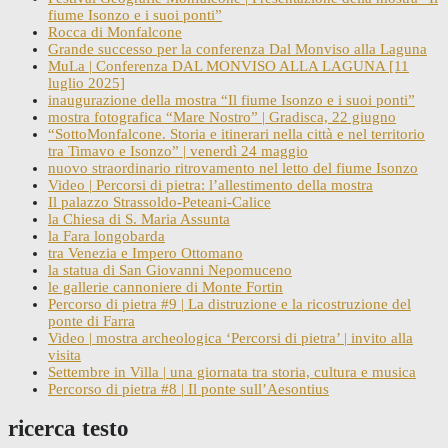
fiume Isonzo e i suoi ponti”
Rocca di Monfalcone
Grande successo per la conferenza Dal Monviso alla Laguna
MuLa | Conferenza DAL MONVISO ALLA LAGUNA [11
luglio 2025]
inaugurazione della mostra “Il fiume Isonzo e i suoi ponti”
mostra fotografica “Mare Nostro” | Gradisca, 22 giugno
“SottoMonfalcone. Storia e itinerari nella città e nel territorio
tra Timavo e Isonzo” | venerdì 24 maggio
nuovo straordinario ritrovamento nel letto del fiume Isonzo
Video | Percorsi di pietra: l’allestimento della mostra
Il palazzo Strassoldo-Peteani-Calice
la Chiesa di S. Maria Assunta
la Fara longobarda
tra Venezia e Impero Ottomano
la statua di San Giovanni Nepomuceno
le gallerie cannoniere di Monte Fortin
Percorso di pietra #9 | La distruzione e la ricostruzione del
ponte di Farra
Video | mostra archeologica ‘Percorsi di pietra’ | invito alla
visita
Settembre in Villa | una giornata tra storia, cultura e musica
Percorso di pietra #8 | Il ponte sull’Aesontius
ricerca testo