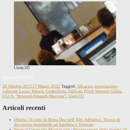
Unity3D
Gelato UNESCO
26 Ottobre 2015
17 Marzo 2022
Tagged:
3dLacus
,
associazione
culturale Lacus Timavi
,
CoderDojo
,
FabLab
,
Friuli Venezia Giulia
,
I.S.I.S. "Brignoli-Einaudi-Marconi"
,
Unity3D
Articoli recenti
èStoria | Il culto di Bona Dea nell’Alto Adriatico. Tracce di
devozione femminile ad Aquileia e Tergeste
Festival Geografie Monfalcone | Presentazione della mostra “Il