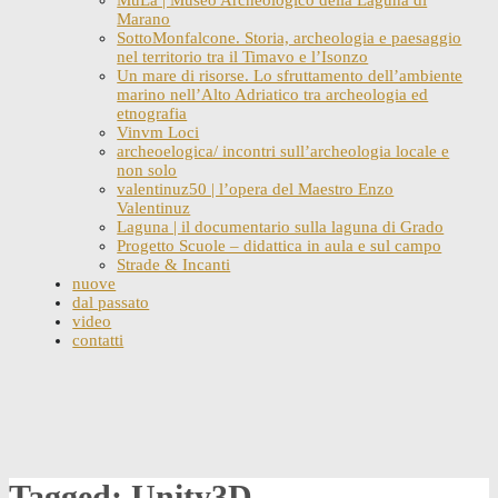
Marano
SottoMonfalcone. Storia, archeologia e paesaggio
nel territorio tra il Timavo e l’Isonzo
Un mare di risorse. Lo sfruttamento dell’ambiente
marino nell’Alto Adriatico tra archeologia ed
etnografia
Vinvm Loci
archeoelogica/ incontri sull’archeologia locale e
non solo
valentinuz50 | l’opera del Maestro Enzo
Valentinuz
Laguna | il documentario sulla laguna di Grado
Progetto Scuole – didattica in aula e sul campo
Strade & Incanti
nuove
dal passato
video
contatti
Skip
to
content
Tagged: Unity3D