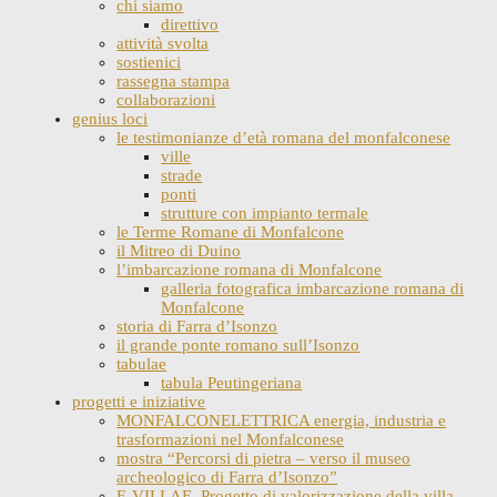
chi siamo
direttivo
attività svolta
sostienici
rassegna stampa
collaborazioni
genius loci
le testimonianze d’età romana del monfalconese
ville
strade
ponti
strutture con impianto termale
le Terme Romane di Monfalcone
il Mitreo di Duino
l’imbarcazione romana di Monfalcone
galleria fotografica imbarcazione romana di
Monfalcone
storia di Farra d’Isonzo
il grande ponte romano sull’Isonzo
tabulae
tabula Peutingeriana
progetti e iniziative
MONFALCONELETTRICA energia, industria e
trasformazioni nel Monfalconese
mostra “Percorsi di pietra – verso il museo
archeologico di Farra d’Isonzo”
E-VILLAE. Progetto di valorizzazione della villa