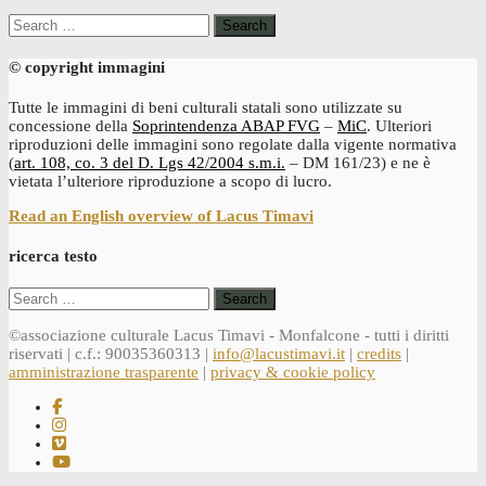
Search
for:
© copyright immagini
Tutte le immagini di beni culturali statali sono utilizzate su
concessione della
Soprintendenza ABAP FVG
–
MiC
. Ulteriori
riproduzioni delle immagini sono regolate dalla vigente normativa
(
art. 108, co. 3 del D. Lgs 42/2004 s.m.i.
– DM 161/23) e ne è
vietata l’ulteriore riproduzione a scopo di lucro.
Read an English overview of Lacus Timavi
ricerca testo
Search
for:
©associazione culturale Lacus Timavi - Monfalcone - tutti i diritti
riservati | c.f.: 90035360313 |
info@lacustimavi.it
|
credits
|
amministrazione trasparente
|
privacy & cookie policy