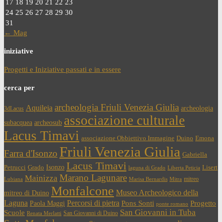
17
18
19
20
21
22
23
24
25
26
27
28
29
30
31
← Mag
iniziative
Progetti e Iniziative passati e in essere
cerca per
archeologia Friuli Venezia Giulia
Aquileia
archeologia
3dLacus
associazione culturale
subacquea
archeosub
Lacus Timavi
associazione Obbiettivo Immagine
Duino
Emona
Friuli Venezia Giulia
Farra d'Isonzo
Gabriella
Lacus Timavi
Isonzo
Petrucci
Grado
Lisert
laguna di Grado
Liberta Peticia
Marano Lagunare
Mainizza
mitreo
Lubiana
Marisa Bernardis
Mitra
Monfalcone
Museo Archeologico della
mitreo di Duino
Laguna
Percorsi di pietra
Paola Maggi
Pons Sonti
Progetto
ponte romano
San Giovanni in Tuba
Scuole
San Giovanni di Duino
Renata Merlatti