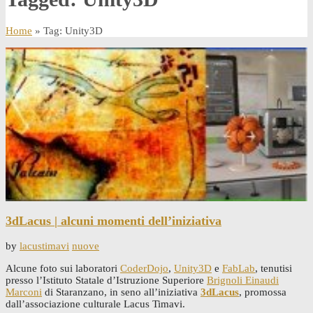
Home
» Tag: Unity3D
3dLacus | alcuni momenti dell’iniziativa
by
lacustimavi
nuove
Alcune foto sui laboratori
CoderDojo
,
Unity3D
e
FabLab
, tenutisi
presso l’Istituto Statale d’Istruzione Superiore
Brignoli Einaudi
Marconi
di Staranzano, in seno all’iniziativa
3dLacus
, promossa
dall’associazione culturale Lacus Timavi.