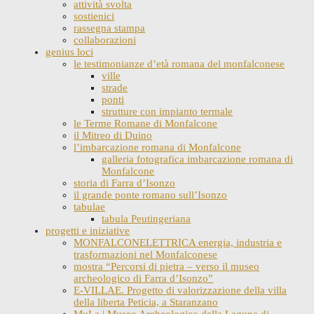
attività svolta
sostienici
rassegna stampa
collaborazioni
genius loci
le testimonianze d’età romana del monfalconese
ville
strade
ponti
strutture con impianto termale
le Terme Romane di Monfalcone
il Mitreo di Duino
l’imbarcazione romana di Monfalcone
galleria fotografica imbarcazione romana di
Monfalcone
storia di Farra d’Isonzo
il grande ponte romano sull’Isonzo
tabulae
tabula Peutingeriana
progetti e iniziative
MONFALCONELETTRICA energia, industria e
trasformazioni nel Monfalconese
mostra “Percorsi di pietra – verso il museo
archeologico di Farra d’Isonzo”
E-VILLAE. Progetto di valorizzazione della villa
della liberta Peticia, a Staranzano
MuLa | Museo Archeologico della Laguna di