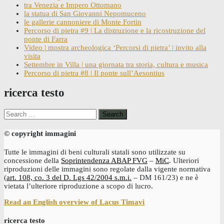
tra Venezia e Impero Ottomano
la statua di San Giovanni Nepomuceno
le gallerie cannoniere di Monte Fortin
Percorso di pietra #9 | La distruzione e la ricostruzione del
ponte di Farra
Video | mostra archeologica ‘Percorsi di pietra’ | invito alla
visita
Settembre in Villa | una giornata tra storia, cultura e musica
Percorso di pietra #8 | Il ponte sull’Aesontius
ricerca testo
Search
for:
© copyright immagini
Tutte le immagini di beni culturali statali sono utilizzate su
concessione della
Soprintendenza ABAP FVG
–
MiC
. Ulteriori
riproduzioni delle immagini sono regolate dalla vigente normativa
(
art. 108, co. 3 del D. Lgs 42/2004 s.m.i.
– DM 161/23) e ne è
vietata l’ulteriore riproduzione a scopo di lucro.
Read an English overview of Lacus Timavi
ricerca testo