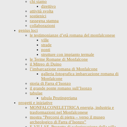
chi siamo
direttivo
attività svolta
sostienici
rassegna stampa
collaborazioni
genius loci
le testimonianze d’età romana del monfalconese
ville
strade
ponti
strutture con impianto termale
le Terme Romane di Monfalcone
il Mitreo di Duino
l’imbarcazione romana di Monfalcone
galleria fotografica imbarcazione romana di
Monfalcone
storia di Farra d’Isonzo
il grande ponte romano sull’Isonzo
tabulae
tabula Peutingeriana
progetti e iniziative
MONFALCONELETTRICA energia, industria e
trasformazioni nel Monfalconese
mostra “Percorsi di pietra – verso il museo
archeologico di Farra d’Isonzo”
E-VILLAE. Progetto di valorizzazione della villa