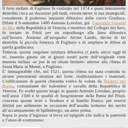
Il forte stellato di Fogliano fu costruito nel 1474 e quasi interamente
demolito circa un decennio più tardi, venuta meno la sua strategicità,
considerato il poderoso impianto difensivo della coeva Gradisca.
Difatti il 9 settembre 1480 Antonio Loredan, già
Capetanio General
da Mar
della Repubblica di Venezia e membro del Collegio dei Savi,
fu inviato in Friuli per un sopralluogo alla linea difensiva
sull’Isonzo. Assieme all’
avogador
Alvise Lando, decise di far
demolire la piccola fortezza di Fogliano e di ampliare le difese di
quella gradiscana.
Tuttavia, questa singolare struttura difensiva ci parla ancor oggi di
sé, essendo giunta sin ai giorni nostri parte dell’originale cinte
muraria stellata -se pur in un alzato limitato- attorno alla chiesa di
Santa Maria in Monte, a Fogliano.
E’ immaginabile che, nel 1521, questa chiesa sia stata costruita su
alcune preesistenti strutture del forte, riutilizzandone i materiali.
L’edificazione di questa chiesetta votiva fu voluta da
Teodoro del
Borgo
, comandante dei balestrieri a cavallo della Repubblica di
Venezia. Fu scelto questo luogo in quanto Antonio Loredan, proprio
nell’anno 1500 e in qualità di luogotenente della Patria del Friuli,
concesse queste terre a Teodoro e al fratello Franco per essersi
distinti per ardimento in occasione dell’assalto notturno dei turchi
all’accampamento di Spilimbergo, un anno prima.
Sopra la porta d’ingresso si trova un’epigrafe che indica la paternità
e l’anno di costruzione: