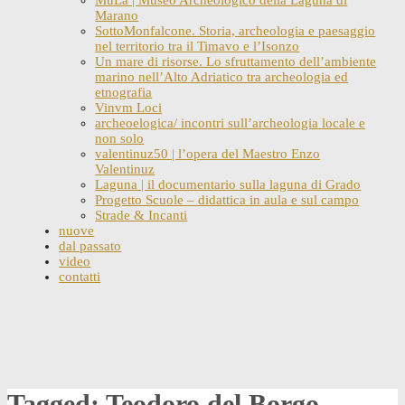
Marano
SottoMonfalcone. Storia, archeologia e paesaggio
nel territorio tra il Timavo e l’Isonzo
Un mare di risorse. Lo sfruttamento dell’ambiente
marino nell’Alto Adriatico tra archeologia ed
etnografia
Vinvm Loci
archeoelogica/ incontri sull’archeologia locale e
non solo
valentinuz50 | l’opera del Maestro Enzo
Valentinuz
Laguna | il documentario sulla laguna di Grado
Progetto Scuole – didattica in aula e sul campo
Strade & Incanti
nuove
dal passato
video
contatti
Skip
to
content
Tagged: Teodoro del Borgo