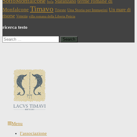
SottoMonfalcone
terme romane di
Staranzano
Soča
Timavo
Monfalcone
Un mare di
Trieste
Una Storia per Immagini
risorse
Venezia
villa romana della Liberta Peticia
ricerca testo
Search
for:
Menu
l’associazione