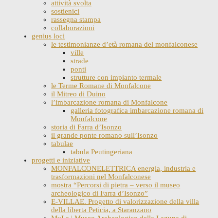
attività svolta
sostienici
rassegna stampa
collaborazioni
genius loci
le testimonianze d’età romana del monfalconese
ville
strade
ponti
strutture con impianto termale
le Terme Romane di Monfalcone
il Mitreo di Duino
l’imbarcazione romana di Monfalcone
galleria fotografica imbarcazione romana di
Monfalcone
storia di Farra d’Isonzo
il grande ponte romano sull’Isonzo
tabulae
tabula Peutingeriana
progetti e iniziative
MONFALCONELETTRICA energia, industria e
trasformazioni nel Monfalconese
mostra “Percorsi di pietra – verso il museo
archeologico di Farra d’Isonzo”
E-VILLAE. Progetto di valorizzazione della villa
della liberta Peticia, a Staranzano
MuLa | Museo Archeologico della Laguna di