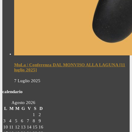
MuLa | Conferenza DAL MONVISO ALLA LAGUNA [11
luglio 2025]
7 Luglio 2025
calendario
Agosto 2026
L
M
M
G
V
S
D
1
2
3
4
5
6
7
8
9
10
11
12
13
14
15
16