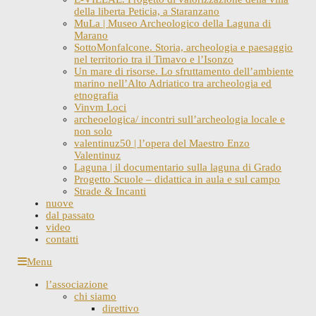
della liberta Peticia, a Staranzano
MuLa | Museo Archeologico della Laguna di
Marano
SottoMonfalcone. Storia, archeologia e paesaggio
nel territorio tra il Timavo e l’Isonzo
Un mare di risorse. Lo sfruttamento dell’ambiente
marino nell’Alto Adriatico tra archeologia ed
etnografia
Vinvm Loci
archeoelogica/ incontri sull’archeologia locale e
non solo
valentinuz50 | l’opera del Maestro Enzo
Valentinuz
Laguna | il documentario sulla laguna di Grado
Progetto Scuole – didattica in aula e sul campo
Strade & Incanti
nuove
dal passato
video
contatti
Skip
Menu
to
l’associazione
content
chi siamo
direttivo