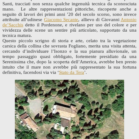
Santi, tracciati non senza qualche ingenuità tecnica da sconosciuta
mano. Le altre rappresentazioni pittoriche, riscoperte anche a
seguito di lavori dei primi anni ’20 del secolo scorso, sono invece
attribuite all’udinese
Giacomo Secante
, allievo di Giovanni
Antonio
de’Sacchis
detto il Pordenone, e rivelano per uso del colore e per
vividezza delle scene un sentire più articolato, supportato da una
tecnica matura.
Questo piccolo scrigno di storia e arte, celato tra la vegetazione
carsica della collina che sovrasta Fogliano, merita una visita attenta,
cercando d’individuare l’Isonzo e la sua pianura alluvionale, un
tempo passaggio quasi obbligato, fortemente presidiato da una
Serenissima che, dopo la scoperta dell’America, avrebbe ben presto
intuito che il mare non avrebbe più rappresentato la sua fortuna
definitiva, facendosi via via ‘
Stato da Tera
’.