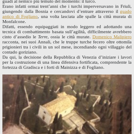
guadi al nemico più temuto del momento: il turco.
Erano infatti ormai trent’anni che i turchi imperversavano in Friuli,
giungendo dalla Bosnia e cercandovi d’entrare attraverso il
guado
antico di Fogliano
, una volta lasciata alle spalle la città murata di
Monfalcone.
Difatti, essendo equipaggiati in modo leggero ed adottando una
tecnica di combattimento basata sull’agilità, difficilmente avrebbero
cinto d’assedio le
Terre
, ossia le città murate.
Domenico Malipiero
racconta, nei suoi Annali, che le truppe turche fecero oltre ottomila
prigionieri tra i civili in un sol mese, incendiando ogni villaggio del
contado goriziano.
Da qui, la decisione della Repubblica di Venezia d’iniziare i lavori
per la costruzione di una linea difensiva fortificata, comprendente la
fortezza di Gradisca e i forti di Mainizza e di Fogliano.