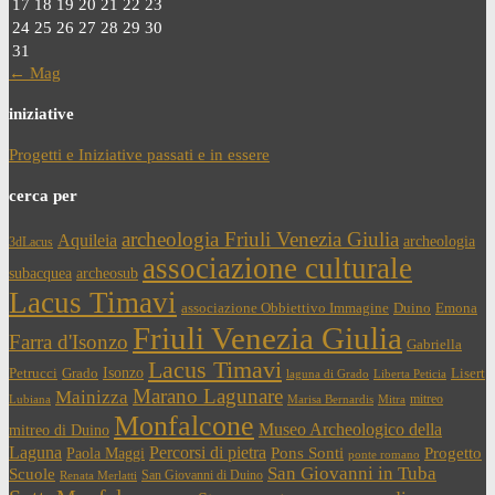
17
18
19
20
21
22
23
24
25
26
27
28
29
30
31
← Mag
iniziative
Progetti e Iniziative passati e in essere
cerca per
archeologia Friuli Venezia Giulia
Aquileia
archeologia
3dLacus
associazione culturale
subacquea
archeosub
Lacus Timavi
associazione Obbiettivo Immagine
Duino
Emona
Friuli Venezia Giulia
Farra d'Isonzo
Gabriella
Lacus Timavi
Isonzo
Petrucci
Grado
Lisert
laguna di Grado
Liberta Peticia
Marano Lagunare
Mainizza
mitreo
Lubiana
Marisa Bernardis
Mitra
Monfalcone
Museo Archeologico della
mitreo di Duino
Laguna
Percorsi di pietra
Paola Maggi
Pons Sonti
Progetto
ponte romano
San Giovanni in Tuba
Scuole
San Giovanni di Duino
Renata Merlatti