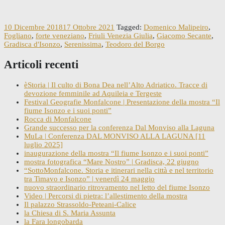
10 Dicembre 2018
17 Ottobre 2021
Tagged:
Domenico Malipeiro
,
Fogliano
,
forte veneziano
,
Friuli Venezia Giulia
,
Giacomo Secante
,
Gradisca d'Isonzo
,
Serenissima
,
Teodoro del Borgo
Articoli recenti
èStoria | Il culto di Bona Dea nell’Alto Adriatico. Tracce di
devozione femminile ad Aquileia e Tergeste
Festival Geografie Monfalcone | Presentazione della mostra “Il
fiume Isonzo e i suoi ponti”
Rocca di Monfalcone
Grande successo per la conferenza Dal Monviso alla Laguna
MuLa | Conferenza DAL MONVISO ALLA LAGUNA [11
luglio 2025]
inaugurazione della mostra “Il fiume Isonzo e i suoi ponti”
mostra fotografica “Mare Nostro” | Gradisca, 22 giugno
“SottoMonfalcone. Storia e itinerari nella città e nel territorio
tra Timavo e Isonzo” | venerdì 24 maggio
nuovo straordinario ritrovamento nel letto del fiume Isonzo
Video | Percorsi di pietra: l’allestimento della mostra
Il palazzo Strassoldo-Peteani-Calice
la Chiesa di S. Maria Assunta
la Fara longobarda