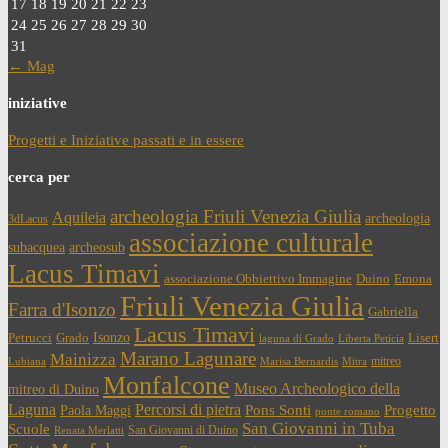
17
18
19
20
21
22
23
24
25
26
27
28
29
30
31
← Mag
iniziative
Progetti e Iniziative passati e in essere
cerca per
archeologia Friuli Venezia Giulia
Aquileia
archeologia
3dLacus
associazione culturale
subacquea
archeosub
Lacus Timavi
associazione Obbiettivo Immagine
Duino
Emona
Friuli Venezia Giulia
Farra d'Isonzo
Gabriella
Lacus Timavi
Isonzo
Petrucci
Grado
Lisert
laguna di Grado
Liberta Peticia
Marano Lagunare
Mainizza
mitreo
Lubiana
Marisa Bernardis
Mitra
Monfalcone
Museo Archeologico della
mitreo di Duino
Laguna
Percorsi di pietra
Paola Maggi
Pons Sonti
Progetto
ponte romano
San Giovanni in Tuba
Scuole
San Giovanni di Duino
Renata Merlatti