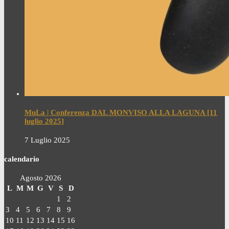
MuLa | Conferenza DAL MONVISO ALLA LAGUNA [11
luglio 2025]
7 Luglio 2025
calendario
Agosto 2026
L
M
M
G
V
S
D
1
2
3
4
5
6
7
8
9
10
11
12
13
14
15
16