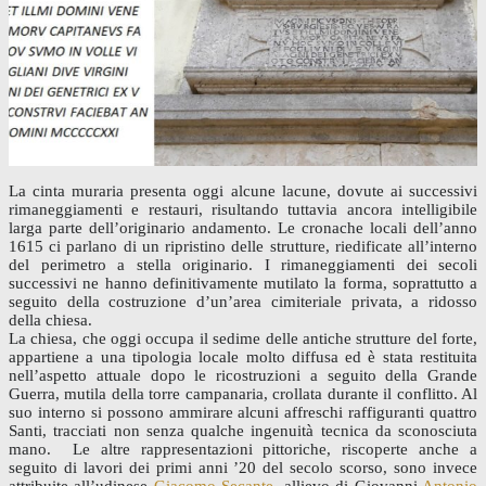
La cinta muraria presenta oggi alcune lacune, dovute ai successivi
rimaneggiamenti e restauri, risultando tuttavia ancora intelligibile
larga parte dell’originario andamento. Le cronache locali dell’anno
1615 ci parlano di un ripristino delle strutture, riedificate all’interno
del perimetro a stella originario. I rimaneggiamenti dei secoli
successivi ne hanno definitivamente mutilato la forma, soprattutto a
seguito della costruzione d’un’area cimiteriale privata, a ridosso
della chiesa.
La chiesa, che oggi occupa il sedime delle antiche strutture del forte,
appartiene a una tipologia locale molto diffusa ed è stata restituita
nell’aspetto attuale dopo le ricostruzioni a seguito della Grande
Guerra, mutila della torre campanaria, crollata durante il conflitto. Al
suo interno si possono ammirare alcuni affreschi raffiguranti quattro
Santi, tracciati non senza qualche ingenuità tecnica da sconosciuta
mano. Le altre rappresentazioni pittoriche, riscoperte anche a
seguito di lavori dei primi anni ’20 del secolo scorso, sono invece