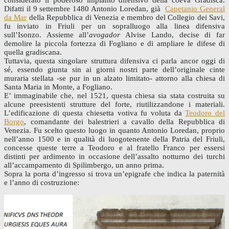
considerato il poderoso impianto difensivo della coeva Gradisca.
Difatti il 9 settembre 1480 Antonio Loredan, già
Capetanio General
da Mar
della Repubblica di Venezia e membro del Collegio dei Savi,
fu inviato in Friuli per un sopralluogo alla linea difensiva
sull’Isonzo. Assieme all’
avogador
Alvise Lando, decise di far
demolire la piccola fortezza di Fogliano e di ampliare le difese di
quella gradiscana.
Tuttavia, questa singolare struttura difensiva ci parla ancor oggi di
sé, essendo giunta sin ai giorni nostri parte dell’originale cinte
muraria stellata -se pur in un alzato limitato- attorno alla chiesa di
Santa Maria in Monte, a Fogliano.
E’ immaginabile che, nel 1521, questa chiesa sia stata costruita su
alcune preesistenti strutture del forte, riutilizzandone i materiali.
L’edificazione di questa chiesetta votiva fu voluta da
Teodoro del
Borgo
, comandante dei balestrieri a cavallo della Repubblica di
Venezia. Fu scelto questo luogo in quanto Antonio Loredan, proprio
nell’anno 1500 e in qualità di luogotenente della Patria del Friuli,
concesse queste terre a Teodoro e al fratello Franco per essersi
distinti per ardimento in occasione dell’assalto notturno dei turchi
all’accampamento di Spilimbergo, un anno prima.
Sopra la porta d’ingresso si trova un’epigrafe che indica la paternità
e l’anno di costruzione: