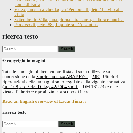
ponte di Farra
Video | mostra archeologica ‘Percorsi di pietra’ | invito alla
visita
Settembre in Villa | una giornata tra storia, cultura e musica
Percorso di pietra #8 | Il ponte sull’Aesontius
ricerca testo
Search
for:
© copyright immagini
Tutte le immagini di beni culturali statali sono utilizzate su
concessione della
Soprintendenza ABAP FVG
–
MiC
. Ulteriori
riproduzioni delle immagini sono regolate dalla vigente normativa
(
art. 108, co. 3 del D. Lgs 42/2004 s.m.i.
– DM 161/23) e ne è
vietata l’ulteriore riproduzione a scopo di lucro.
Read an English overview of Lacus Timavi
ricerca testo
Search
for: