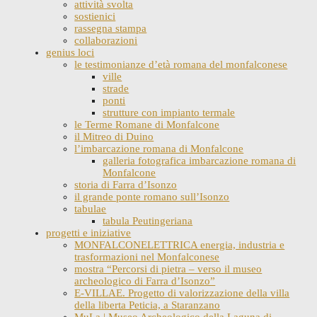
attività svolta
sostienici
rassegna stampa
collaborazioni
genius loci
le testimonianze d’età romana del monfalconese
ville
strade
ponti
strutture con impianto termale
le Terme Romane di Monfalcone
il Mitreo di Duino
l’imbarcazione romana di Monfalcone
galleria fotografica imbarcazione romana di
Monfalcone
storia di Farra d’Isonzo
il grande ponte romano sull’Isonzo
tabulae
tabula Peutingeriana
progetti e iniziative
MONFALCONELETTRICA energia, industria e
trasformazioni nel Monfalconese
mostra “Percorsi di pietra – verso il museo
archeologico di Farra d’Isonzo”
E-VILLAE. Progetto di valorizzazione della villa
della liberta Peticia, a Staranzano
MuLa | Museo Archeologico della Laguna di