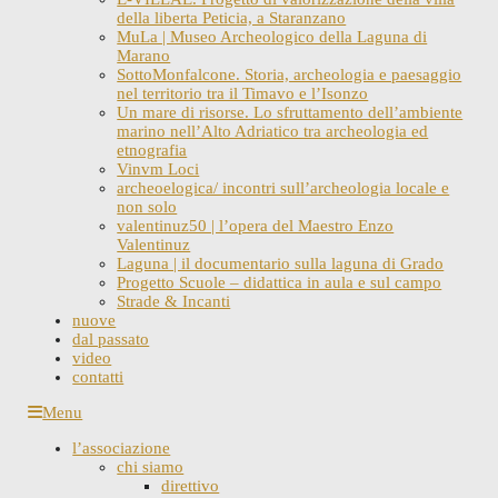
della liberta Peticia, a Staranzano
MuLa | Museo Archeologico della Laguna di
Marano
SottoMonfalcone. Storia, archeologia e paesaggio
nel territorio tra il Timavo e l’Isonzo
Un mare di risorse. Lo sfruttamento dell’ambiente
marino nell’Alto Adriatico tra archeologia ed
etnografia
Vinvm Loci
archeoelogica/ incontri sull’archeologia locale e
non solo
valentinuz50 | l’opera del Maestro Enzo
Valentinuz
Laguna | il documentario sulla laguna di Grado
Progetto Scuole – didattica in aula e sul campo
Strade & Incanti
nuove
dal passato
video
contatti
Skip
Menu
to
l’associazione
content
chi siamo
direttivo