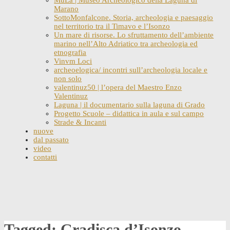
Marano
SottoMonfalcone. Storia, archeologia e paesaggio
nel territorio tra il Timavo e l’Isonzo
Un mare di risorse. Lo sfruttamento dell’ambiente
marino nell’Alto Adriatico tra archeologia ed
etnografia
Vinvm Loci
archeoelogica/ incontri sull’archeologia locale e
non solo
valentinuz50 | l’opera del Maestro Enzo
Valentinuz
Laguna | il documentario sulla laguna di Grado
Progetto Scuole – didattica in aula e sul campo
Strade & Incanti
nuove
dal passato
video
contatti
Skip
to
content
Tagged: Gradisca d’Isonzo