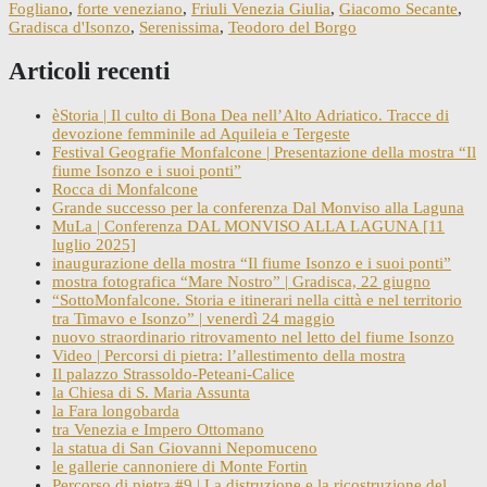
Fogliano
,
forte veneziano
,
Friuli Venezia Giulia
,
Giacomo Secante
,
Gradisca d'Isonzo
,
Serenissima
,
Teodoro del Borgo
Articoli recenti
èStoria | Il culto di Bona Dea nell’Alto Adriatico. Tracce di
devozione femminile ad Aquileia e Tergeste
Festival Geografie Monfalcone | Presentazione della mostra “Il
fiume Isonzo e i suoi ponti”
Rocca di Monfalcone
Grande successo per la conferenza Dal Monviso alla Laguna
MuLa | Conferenza DAL MONVISO ALLA LAGUNA [11
luglio 2025]
inaugurazione della mostra “Il fiume Isonzo e i suoi ponti”
mostra fotografica “Mare Nostro” | Gradisca, 22 giugno
“SottoMonfalcone. Storia e itinerari nella città e nel territorio
tra Timavo e Isonzo” | venerdì 24 maggio
nuovo straordinario ritrovamento nel letto del fiume Isonzo
Video | Percorsi di pietra: l’allestimento della mostra
Il palazzo Strassoldo-Peteani-Calice
la Chiesa di S. Maria Assunta
la Fara longobarda
tra Venezia e Impero Ottomano
la statua di San Giovanni Nepomuceno
le gallerie cannoniere di Monte Fortin
Percorso di pietra #9 | La distruzione e la ricostruzione del