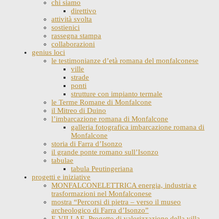
chi siamo
direttivo
attività svolta
sostienici
rassegna stampa
collaborazioni
genius loci
le testimonianze d’età romana del monfalconese
ville
strade
ponti
strutture con impianto termale
le Terme Romane di Monfalcone
il Mitreo di Duino
l’imbarcazione romana di Monfalcone
galleria fotografica imbarcazione romana di
Monfalcone
storia di Farra d’Isonzo
il grande ponte romano sull’Isonzo
tabulae
tabula Peutingeriana
progetti e iniziative
MONFALCONELETTRICA energia, industria e
trasformazioni nel Monfalconese
mostra “Percorsi di pietra – verso il museo
archeologico di Farra d’Isonzo”
E-VILLAE. Progetto di valorizzazione della villa