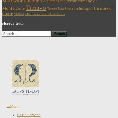
SottoMonfalcone
terme romane di
Staranzano
Soča
Timavo
Monfalcone
Un mare di
Trieste
Una Storia per Immagini
risorse
Venezia
villa romana della Liberta Peticia
ricerca testo
Search
for:
Menu
l’associazione