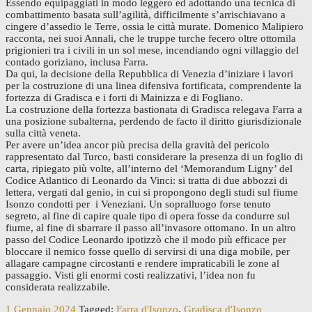
Essendo equipaggiati in modo leggero ed adottando una tecnica di
combattimento basata sull’agilità, difficilmente s’arrischiavano a
cingere d’assedio le Terre, ossia le città murate. Domenico Malipiero
racconta, nei suoi Annali, che le truppe turche fecero oltre ottomila
prigionieri tra i civili in un sol mese, incendiando ogni villaggio del
contado goriziano, inclusa Farra.
Da qui, la decisione della Repubblica di Venezia d’iniziare i lavori
per la costruzione di una linea difensiva fortificata, comprendente la
fortezza di Gradisca e i forti di Mainizza e di Fogliano.
La costruzione della fortezza bastionata di Gradisca relegava Farra a
una posizione subalterna, perdendo de facto il diritto giurisdizionale
sulla città veneta.
Per avere un’idea ancor più precisa della gravità del pericolo
rappresentato dal Turco, basti considerare la presenza di un foglio di
carta, ripiegato più volte, all’interno del ‘Memorandum Ligny’ del
Codice Atlantico di Leonardo da Vinci: si tratta di due abbozzi di
lettera, vergati dal genio, in cui si propongono degli studi sul fiume
Isonzo condotti per i Veneziani. Un sopralluogo forse tenuto
segreto, al fine di capire quale tipo di opera fosse da condurre sul
fiume, al fine di sbarrare il passo all’invasore ottomano. In un altro
passo del Codice Leonardo ipotizzò che il modo più efficace per
bloccare il nemico fosse quello di servirsi di una diga mobile, per
allagare campagne circostanti e rendere impraticabili le zone al
passaggio. Visti gli enormi costi realizzativi, l’idea non fu
considerata realizzabile.
1 Gennaio 2024
Tagged:
Farra d'Isonzo
,
Gradisca d'Isonzo