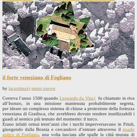
il forte veneziano di Fogliano
by
lacustimavi
meno nuove
Correva l’anno 1500 quando
Leonardo da Vinci
fu chiamato in riva
all’Isonzo, in una missione mantenuta probabilmente segreta,
per ideare un complesso sistema di chiuse a protezione della fortezza
veneziana di Gradisca, che avrebbero dovuto rendere inutilizzabili i
guadi al nemico più temuto del momento: il turco.
Erano infatti ormai trent’anni che i turchi imperversavano in Friuli,
giungendo dalla Bosnia e cercandovi d’entrare attraverso il
guado
antico di Fogliano
, una volta lasciata alle spalle la città murata di