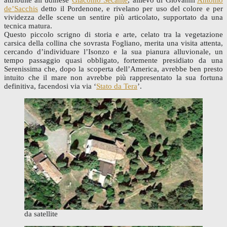
attribuite all’udinese
Giacomo Secante
, allievo di Giovanni
Antonio
de’Sacchis
detto il Pordenone, e rivelano per uso del colore e per
vividezza delle scene un sentire più articolato, supportato da una
tecnica matura.
Questo piccolo scrigno di storia e arte, celato tra la vegetazione
carsica della collina che sovrasta Fogliano, merita una visita attenta,
cercando d’individuare l’Isonzo e la sua pianura alluvionale, un
tempo passaggio quasi obbligato, fortemente presidiato da una
Serenissima che, dopo la scoperta dell’America, avrebbe ben presto
intuito che il mare non avrebbe più rappresentato la sua fortuna
definitiva, facendosi via via ‘
Stato da Tera
’.
da satellite