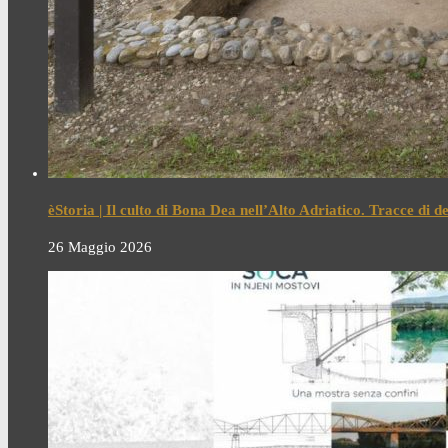
èStoria | Il culto di Bona Dea nell’Alto Adriatico. Tracce di 
26 Maggio 2026