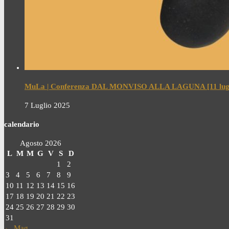
MuLa | Conferenza DAL MONVISO ALLA LAGUNA [11 lugl
7 Luglio 2025
calendario
Agosto 2026
L
M
M
G
V
S
D
1
2
3
4
5
6
7
8
9
10
11
12
13
14
15
16
17
18
19
20
21
22
23
24
25
26
27
28
29
30
31
← Mag