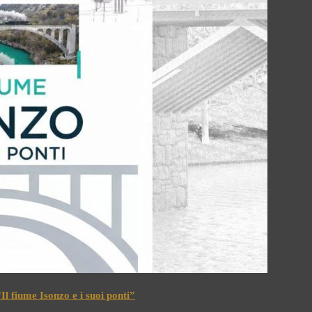
l fiume Isonzo e i suoi ponti”