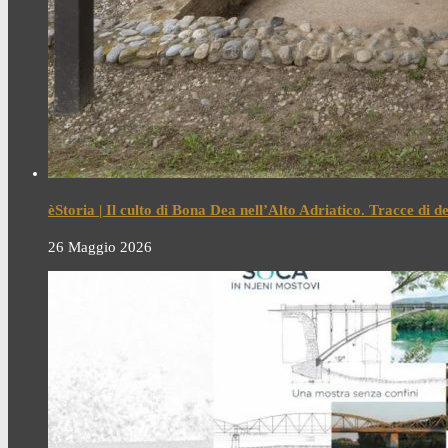
èStoria | Il culto di Bona Dea nell’Alto Adriatico. Tracce di 
26 Maggio 2026