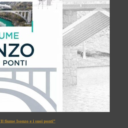
l fiume Isonzo e i suoi ponti”