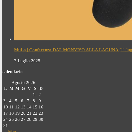
MuLa | Conferenza DAL MONVISO ALLA LAGUNA [11 lugl
7 Luglio 2025
calendario
Agosto 2026
L
M
M
G
V
S
D
1
2
3
4
5
6
7
8
9
10
11
12
13
14
15
16
17
18
19
20
21
22
23
24
25
26
27
28
29
30
31
← Mag