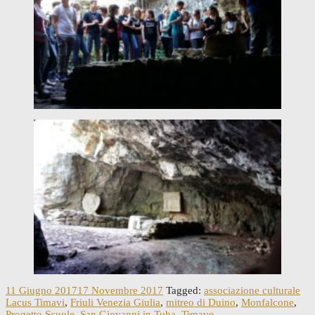
11 Giugno 2017
17 Novembre 2017
Tagged:
associazione culturale
Lacus Timavi
,
Friuli Venezia Giulia
,
mitreo di Duino
,
Monfalcone
,
Progetto Scuole
,
San Giovanni in Tuba
,
Timavo