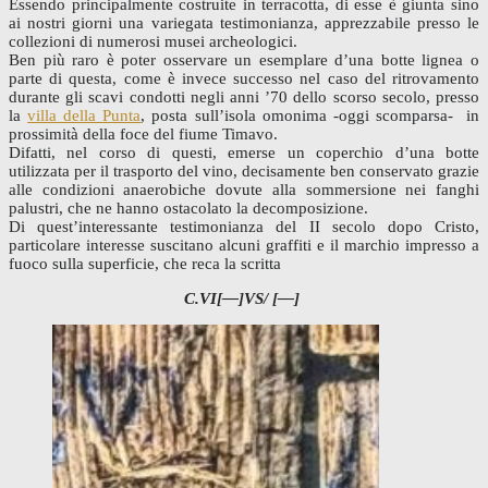
Essendo principalmente costruite in terracotta, di esse è giunta sino
ai nostri giorni una variegata testimonianza, apprezzabile presso le
collezioni di numerosi musei archeologici.
Ben più raro è poter osservare un esemplare d’una botte lignea o
parte di questa, come è invece successo nel caso del ritrovamento
durante gli scavi condotti negli anni ’70 dello scorso secolo, presso
la
villa della Punta
, posta sull’isola omonima -oggi scomparsa- in
prossimità della foce del fiume Timavo.
Difatti, nel corso di questi, emerse un coperchio d’una botte
utilizzata per il trasporto del vino, decisamente ben conservato grazie
alle condizioni anaerobiche dovute alla sommersione nei fanghi
palustri, che ne hanno ostacolato la decomposizione.
Di quest’interessante testimonianza del II secolo dopo Cristo,
particolare interesse suscitano alcuni graffiti e il marchio impresso a
fuoco sulla superficie, che reca la scritta
C.VI[—]VS/ [—]