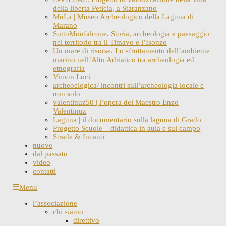
della liberta Peticia, a Staranzano
MuLa | Museo Archeologico della Laguna di
Marano
SottoMonfalcone. Storia, archeologia e paesaggio
nel territorio tra il Timavo e l’Isonzo
Un mare di risorse. Lo sfruttamento dell’ambiente
marino nell’Alto Adriatico tra archeologia ed
etnografia
Vinvm Loci
archeoelogica/ incontri sull’archeologia locale e
non solo
valentinuz50 | l’opera del Maestro Enzo
Valentinuz
Laguna | il documentario sulla laguna di Grado
Progetto Scuole – didattica in aula e sul campo
Strade & Incanti
nuove
dal passato
video
contatti
Skip
Menu
to
l’associazione
content
chi siamo
direttivo