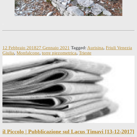
.
12 Febbraio 2018
27 Gennaio 2021
Tagged:
Aurisina
,
Friuli Venezia
Giulia
,
Monfalcone
,
torre piezometrica
,
Trieste
il Piccolo | Pubblicazione sul Lacus Timavi [13-12-2017]