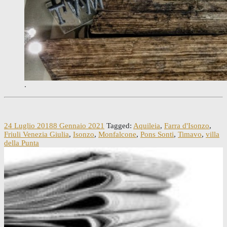
.
24 Luglio 2018
8 Gennaio 2021
Tagged:
Aquileia
,
Farra d'Isonzo
,
Friuli Venezia Giulia
,
Isonzo
,
Monfalcone
,
Pons Sonti
,
Timavo
,
villa
della Punta