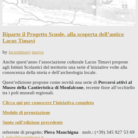
Riparte il Progetto Scuole, alla scoperta dell’antico
Lacus Timavi
by
lacustimavi
nuove
Anche quest’anno l’associazione culturale Lacus Timavi propone
agli Istituti Scolastici del territorio una serie d’iniziative volte alla
conoscenza della storia e dell’archeologia locale.
Quest’edizione propone come novità una serie di
Percorsi attivi al
Museo della Cantieristica di Monfalcone
, recente fiore all’occhiello
tra i poli museali regionali.
Clicca qui per conoscere l’iniziativa completa
Modulo di prenotazione
Sunto sull’edizione precedente
referente di progetto:
Piera Mauchigna
mob.: (+39) 345 927 53 69
|
info@lacustimavi.it