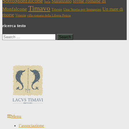
SottoMonfalcone
terme romane di
Staranzano
Soča
Timavo
Monfalcone
Un mare di
Trieste
Una Storia per Immagini
risorse
Venezia
villa romana della Liberta Peticia
ricerca testo
Search
for:
Menu
l’associazione