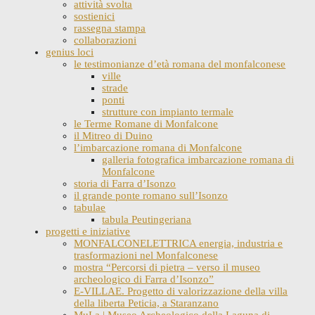
attività svolta
sostienici
rassegna stampa
collaborazioni
genius loci
le testimonianze d’età romana del monfalconese
ville
strade
ponti
strutture con impianto termale
le Terme Romane di Monfalcone
il Mitreo di Duino
l’imbarcazione romana di Monfalcone
galleria fotografica imbarcazione romana di
Monfalcone
storia di Farra d’Isonzo
il grande ponte romano sull’Isonzo
tabulae
tabula Peutingeriana
progetti e iniziative
MONFALCONELETTRICA energia, industria e
trasformazioni nel Monfalconese
mostra “Percorsi di pietra – verso il museo
archeologico di Farra d’Isonzo”
E-VILLAE. Progetto di valorizzazione della villa
della liberta Peticia, a Staranzano
MuLa | Museo Archeologico della Laguna di