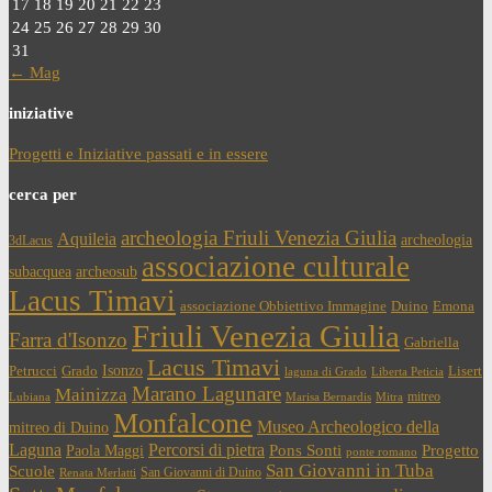
17
18
19
20
21
22
23
24
25
26
27
28
29
30
31
← Mag
iniziative
Progetti e Iniziative passati e in essere
cerca per
archeologia Friuli Venezia Giulia
Aquileia
archeologia
3dLacus
associazione culturale
subacquea
archeosub
Lacus Timavi
associazione Obbiettivo Immagine
Duino
Emona
Friuli Venezia Giulia
Farra d'Isonzo
Gabriella
Lacus Timavi
Isonzo
Petrucci
Grado
Lisert
laguna di Grado
Liberta Peticia
Marano Lagunare
Mainizza
mitreo
Lubiana
Marisa Bernardis
Mitra
Monfalcone
Museo Archeologico della
mitreo di Duino
Laguna
Percorsi di pietra
Paola Maggi
Pons Sonti
Progetto
ponte romano
San Giovanni in Tuba
Scuole
San Giovanni di Duino
Renata Merlatti