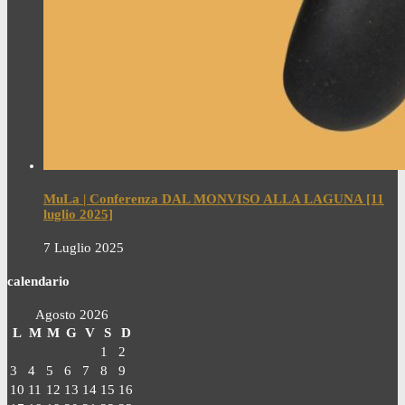
MuLa | Conferenza DAL MONVISO ALLA LAGUNA [11
luglio 2025]
7 Luglio 2025
calendario
Agosto 2026
L
M
M
G
V
S
D
1
2
3
4
5
6
7
8
9
10
11
12
13
14
15
16