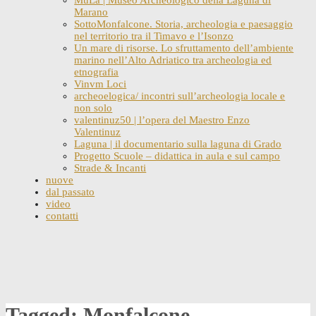
Marano
SottoMonfalcone. Storia, archeologia e paesaggio
nel territorio tra il Timavo e l’Isonzo
Un mare di risorse. Lo sfruttamento dell’ambiente
marino nell’Alto Adriatico tra archeologia ed
etnografia
Vinvm Loci
archeoelogica/ incontri sull’archeologia locale e
non solo
valentinuz50 | l’opera del Maestro Enzo
Valentinuz
Laguna | il documentario sulla laguna di Grado
Progetto Scuole – didattica in aula e sul campo
Strade & Incanti
nuove
dal passato
video
contatti
Skip
to
content
Tagged: Monfalcone