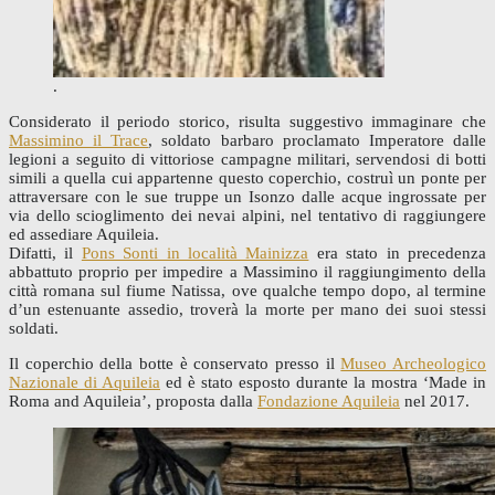
.
Considerato il periodo storico, risulta suggestivo immaginare che
Massimino il Trace
, soldato barbaro proclamato Imperatore dalle
legioni a seguito di vittoriose campagne militari, servendosi di botti
simili a quella cui appartenne questo coperchio, costruì un ponte per
attraversare con le sue truppe un Isonzo dalle acque ingrossate per
via dello scioglimento dei nevai alpini, nel tentativo di raggiungere
ed assediare Aquileia.
Difatti, il
Pons Sonti in località Mainizza
era stato in precedenza
abbattuto proprio per impedire a Massimino il raggiungimento della
città romana sul fiume Natissa, ove qualche tempo dopo, al termine
d’un estenuante assedio, troverà la morte per mano dei suoi stessi
soldati.
Il coperchio della botte è conservato presso il
Museo Archeologico
Nazionale di Aquileia
ed è stato esposto durante la mostra ‘Made in
Roma and Aquileia’, proposta dalla
Fondazione Aquileia
nel 2017.