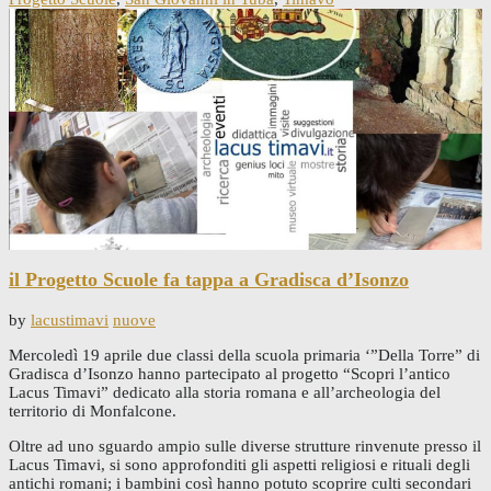
il Progetto Scuole fa tappa a Gradisca d’Isonzo
by
lacustimavi
nuove
Mercoledì 19 aprile due classi della scuola primaria ‘”Della Torre” di
Gradisca d’Isonzo hanno partecipato al progetto “Scopri l’antico
Lacus Timavi” dedicato alla storia romana e all’archeologia del
territorio di Monfalcone.
Oltre ad uno sguardo ampio sulle diverse strutture rinvenute presso il
Lacus Timavi, si sono approfonditi gli aspetti religiosi e rituali degli
antichi romani; i bambini così hanno potuto scoprire culti secondari