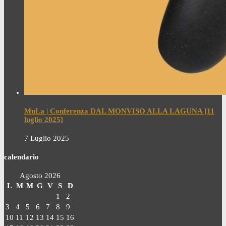
MuLa | Conferenza DAL MONVISO ALLA LAGUNA [11
luglio 2025]
7 Luglio 2025
calendario
Agosto 2026
L
M
M
G
V
S
D
1
2
3
4
5
6
7
8
9
10
11
12
13
14
15
16