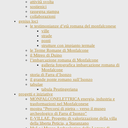
attività svolta
sostienici
rassegna stampa
collaborazioni
genius loci
le testimonianze d’età romana del monfalconese
ville
strade
ponti
strutture con impianto termale
le Terme Romane di Monfalcone
il Mitreo di Duino
l’imbarcazione romana di Monfalcone
galleria fotografica imbarcazione romana di
Monfalcone
storia di Farra d’Isonzo
il grande ponte romano sull’Isonzo
tabulae
tabula Peutingeriana
progetti e iniziative
MONFALCONELETTRICA energia, industria e
trasformazioni nel Monfalconese
mostra “Percorsi di pietra – verso il museo
archeologico di Farra d’Isonzo”
E-VILLAE. Progetto di valorizzazione della villa
della liberta Peticia, a Staranzano
MuLa | Museo Archeologico della Laguna di