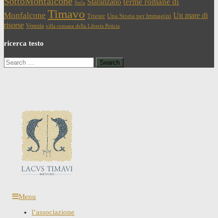
SottoMonfalcone
terme romane di
Staranzano
Soča
Timavo
Monfalcone
Un mare di
Trieste
Una Storia per Immagini
risorse
Venezia
villa romana della Liberta Peticia
ricerca testo
Search
for:
Menu
l’associazione