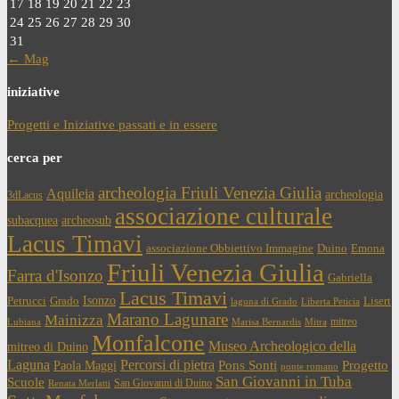
17
18
19
20
21
22
23
24
25
26
27
28
29
30
31
← Mag
iniziative
Progetti e Iniziative passati e in essere
cerca per
archeologia Friuli Venezia Giulia
Aquileia
archeologia
3dLacus
associazione culturale
subacquea
archeosub
Lacus Timavi
associazione Obbiettivo Immagine
Duino
Emona
Friuli Venezia Giulia
Farra d'Isonzo
Gabriella
Lacus Timavi
Isonzo
Petrucci
Grado
Lisert
laguna di Grado
Liberta Peticia
Marano Lagunare
Mainizza
mitreo
Lubiana
Marisa Bernardis
Mitra
Monfalcone
Museo Archeologico della
mitreo di Duino
Laguna
Percorsi di pietra
Paola Maggi
Pons Sonti
Progetto
ponte romano
San Giovanni in Tuba
Scuole
San Giovanni di Duino
Renata Merlatti