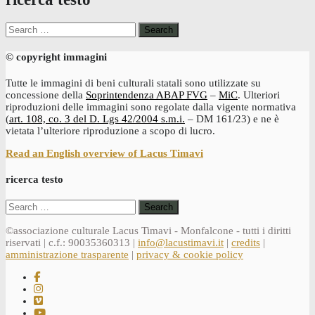
Search
for:
© copyright immagini
Tutte le immagini di beni culturali statali sono utilizzate su
concessione della
Soprintendenza ABAP FVG
–
MiC
. Ulteriori
riproduzioni delle immagini sono regolate dalla vigente normativa
(
art. 108, co. 3 del D. Lgs 42/2004 s.m.i.
– DM 161/23) e ne è
vietata l’ulteriore riproduzione a scopo di lucro.
Read an English overview of Lacus Timavi
ricerca testo
Search
for:
©associazione culturale Lacus Timavi - Monfalcone - tutti i diritti
riservati | c.f.: 90035360313 |
info@lacustimavi.it
|
credits
|
amministrazione trasparente
|
privacy & cookie policy