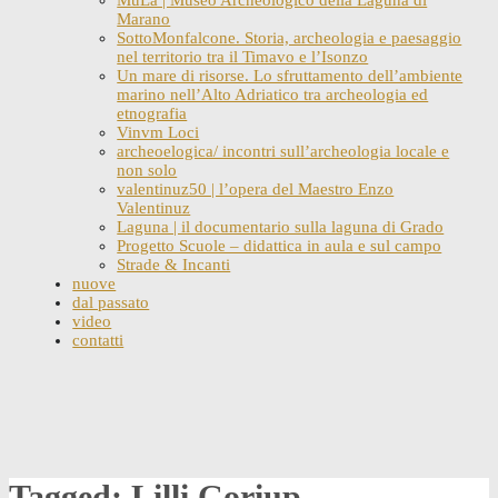
Marano
SottoMonfalcone. Storia, archeologia e paesaggio
nel territorio tra il Timavo e l’Isonzo
Un mare di risorse. Lo sfruttamento dell’ambiente
marino nell’Alto Adriatico tra archeologia ed
etnografia
Vinvm Loci
archeoelogica/ incontri sull’archeologia locale e
non solo
valentinuz50 | l’opera del Maestro Enzo
Valentinuz
Laguna | il documentario sulla laguna di Grado
Progetto Scuole – didattica in aula e sul campo
Strade & Incanti
nuove
dal passato
video
contatti
Skip
to
content
Tagged: Lilli Goriup