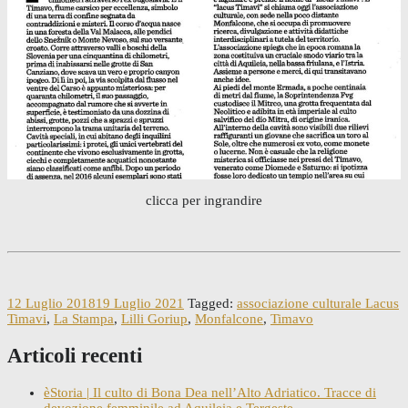
clicca per ingrandire
12 Luglio 2018
19 Luglio 2021
Tagged:
associazione culturale Lacus
Timavi
,
La Stampa
,
Lilli Goriup
,
Monfalcone
,
Timavo
Articoli recenti
èStoria | Il culto di Bona Dea nell’Alto Adriatico. Tracce di
devozione femminile ad Aquileia e Tergeste