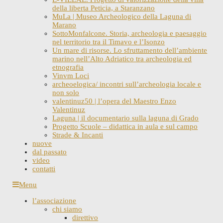
della liberta Peticia, a Staranzano
MuLa | Museo Archeologico della Laguna di
Marano
SottoMonfalcone. Storia, archeologia e paesaggio
nel territorio tra il Timavo e l’Isonzo
Un mare di risorse. Lo sfruttamento dell’ambiente
marino nell’Alto Adriatico tra archeologia ed
etnografia
Vinvm Loci
archeoelogica/ incontri sull’archeologia locale e
non solo
valentinuz50 | l’opera del Maestro Enzo
Valentinuz
Laguna | il documentario sulla laguna di Grado
Progetto Scuole – didattica in aula e sul campo
Strade & Incanti
nuove
dal passato
video
contatti
Skip
Menu
to
l’associazione
content
chi siamo
direttivo