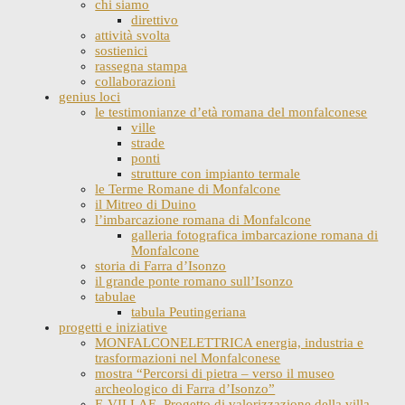
chi siamo
direttivo
attività svolta
sostienici
rassegna stampa
collaborazioni
genius loci
le testimonianze d’età romana del monfalconese
ville
strade
ponti
strutture con impianto termale
le Terme Romane di Monfalcone
il Mitreo di Duino
l’imbarcazione romana di Monfalcone
galleria fotografica imbarcazione romana di
Monfalcone
storia di Farra d’Isonzo
il grande ponte romano sull’Isonzo
tabulae
tabula Peutingeriana
progetti e iniziative
MONFALCONELETTRICA energia, industria e
trasformazioni nel Monfalconese
mostra “Percorsi di pietra – verso il museo
archeologico di Farra d’Isonzo”
E-VILLAE. Progetto di valorizzazione della villa