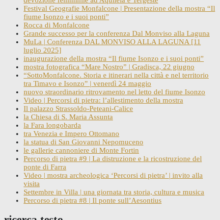
Festival Geografie Monfalcone | Presentazione della mostra “Il
fiume Isonzo e i suoi ponti”
Rocca di Monfalcone
Grande successo per la conferenza Dal Monviso alla Laguna
MuLa | Conferenza DAL MONVISO ALLA LAGUNA [11
luglio 2025]
inaugurazione della mostra “Il fiume Isonzo e i suoi ponti”
mostra fotografica “Mare Nostro” | Gradisca, 22 giugno
“SottoMonfalcone. Storia e itinerari nella città e nel territorio
tra Timavo e Isonzo” | venerdì 24 maggio
nuovo straordinario ritrovamento nel letto del fiume Isonzo
Video | Percorsi di pietra: l’allestimento della mostra
Il palazzo Strassoldo-Peteani-Calice
la Chiesa di S. Maria Assunta
la Fara longobarda
tra Venezia e Impero Ottomano
la statua di San Giovanni Nepomuceno
le gallerie cannoniere di Monte Fortin
Percorso di pietra #9 | La distruzione e la ricostruzione del
ponte di Farra
Video | mostra archeologica ‘Percorsi di pietra’ | invito alla
visita
Settembre in Villa | una giornata tra storia, cultura e musica
Percorso di pietra #8 | Il ponte sull’Aesontius
ricerca testo