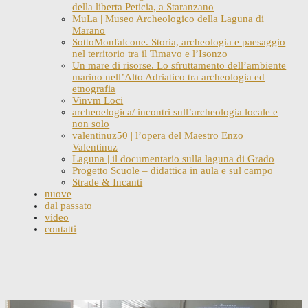
della liberta Peticia, a Staranzano
MuLa | Museo Archeologico della Laguna di
Marano
SottoMonfalcone. Storia, archeologia e paesaggio
nel territorio tra il Timavo e l’Isonzo
Un mare di risorse. Lo sfruttamento dell’ambiente
marino nell’Alto Adriatico tra archeologia ed
etnografia
Vinvm Loci
archeoelogica/ incontri sull’archeologia locale e
non solo
valentinuz50 | l’opera del Maestro Enzo
Valentinuz
Laguna | il documentario sulla laguna di Grado
Progetto Scuole – didattica in aula e sul campo
Strade & Incanti
nuove
dal passato
video
contatti
Skip
to
content