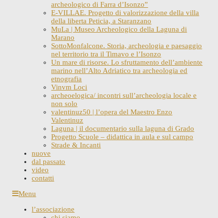
archeologico di Farra d’Isonzo”
E-VILLAE. Progetto di valorizzazione della villa
della liberta Peticia, a Staranzano
MuLa | Museo Archeologico della Laguna di
Marano
SottoMonfalcone. Storia, archeologia e paesaggio
nel territorio tra il Timavo e l’Isonzo
Un mare di risorse. Lo sfruttamento dell’ambiente
marino nell’Alto Adriatico tra archeologia ed
etnografia
Vinvm Loci
archeoelogica/ incontri sull’archeologia locale e
non solo
valentinuz50 | l’opera del Maestro Enzo
Valentinuz
Laguna | il documentario sulla laguna di Grado
Progetto Scuole – didattica in aula e sul campo
Strade & Incanti
nuove
dal passato
video
contatti
Skip
Menu
to
l’associazione
content
chi siamo