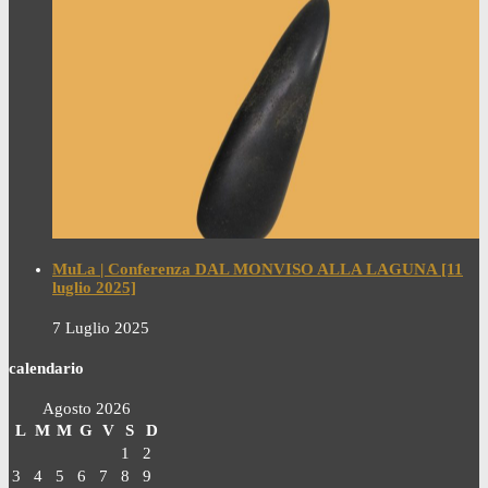
MuLa | Conferenza DAL MONVISO ALLA LAGUNA [11
luglio 2025]
7 Luglio 2025
calendario
Agosto 2026
L
M
M
G
V
S
D
1
2
3
4
5
6
7
8
9