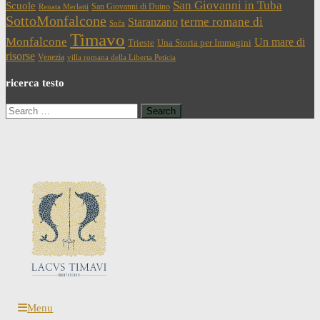
San Giovanni in Tuba
Scuole
San Giovanni di Duino
Renata Merlatti
SottoMonfalcone
terme romane di
Staranzano
Soča
Timavo
Monfalcone
Un mare di
Trieste
Una Storia per Immagini
risorse
Venezia
villa romana della Liberta Peticia
ricerca testo
Search
for:
Menu