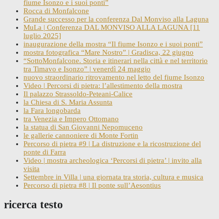
fiume Isonzo e i suoi ponti”
Rocca di Monfalcone
Grande successo per la conferenza Dal Monviso alla Laguna
MuLa | Conferenza DAL MONVISO ALLA LAGUNA [11
luglio 2025]
inaugurazione della mostra “Il fiume Isonzo e i suoi ponti”
mostra fotografica “Mare Nostro” | Gradisca, 22 giugno
“SottoMonfalcone. Storia e itinerari nella città e nel territorio
tra Timavo e Isonzo” | venerdì 24 maggio
nuovo straordinario ritrovamento nel letto del fiume Isonzo
Video | Percorsi di pietra: l’allestimento della mostra
Il palazzo Strassoldo-Peteani-Calice
la Chiesa di S. Maria Assunta
la Fara longobarda
tra Venezia e Impero Ottomano
la statua di San Giovanni Nepomuceno
le gallerie cannoniere di Monte Fortin
Percorso di pietra #9 | La distruzione e la ricostruzione del
ponte di Farra
Video | mostra archeologica ‘Percorsi di pietra’ | invito alla
visita
Settembre in Villa | una giornata tra storia, cultura e musica
Percorso di pietra #8 | Il ponte sull’Aesontius
ricerca testo