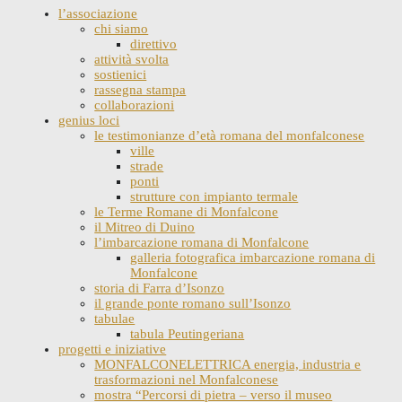
l’associazione
chi siamo
direttivo
attività svolta
sostienici
rassegna stampa
collaborazioni
genius loci
le testimonianze d’età romana del monfalconese
ville
strade
ponti
strutture con impianto termale
le Terme Romane di Monfalcone
il Mitreo di Duino
l’imbarcazione romana di Monfalcone
galleria fotografica imbarcazione romana di
Monfalcone
storia di Farra d’Isonzo
il grande ponte romano sull’Isonzo
tabulae
tabula Peutingeriana
progetti e iniziative
MONFALCONELETTRICA energia, industria e
trasformazioni nel Monfalconese
mostra “Percorsi di pietra – verso il museo