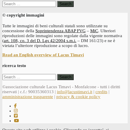
Search
for:
© copyright immagini
Tutte le immagini di beni culturali statali sono utilizzate su
concessione della
Soprintendenza ABAP FVG
–
MiC
. Ulteriori
riproduzioni delle immagini sono regolate dalla vigente normativa
(
art. 108, co. 3 del D. Lgs 42/2004 s.m.i.
– DM 161/23) e ne è
vietata l’ulteriore riproduzione a scopo di lucro.
Read an English overview of Lacus Timavi
ricerca testo
Search
for:
©associazione culturale Lacus Timavi - Monfalcone - tutti i diritti
riservati | c.f.: 90035360313 |
info@lacustimavi.it
|
credits
|
amministrazione trasparente
|
privacy & cookie policy
Questo sito web utilizza i cookie. Cliccando su ‘accetta’, si