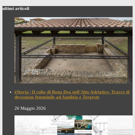
ultimi articoli
èStoria | Il culto di Bona Dea nell’Alto Adriatico. Tracce di
devozione femminile ad Aquileia e Tergeste
26 Maggio 2026