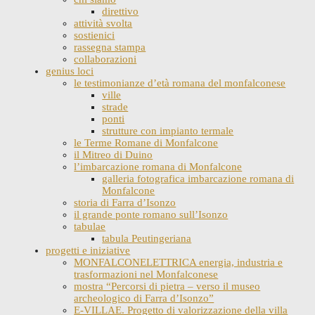
direttivo
attività svolta
sostienici
rassegna stampa
collaborazioni
genius loci
le testimonianze d’età romana del monfalconese
ville
strade
ponti
strutture con impianto termale
le Terme Romane di Monfalcone
il Mitreo di Duino
l’imbarcazione romana di Monfalcone
galleria fotografica imbarcazione romana di
Monfalcone
storia di Farra d’Isonzo
il grande ponte romano sull’Isonzo
tabulae
tabula Peutingeriana
progetti e iniziative
MONFALCONELETTRICA energia, industria e
trasformazioni nel Monfalconese
mostra “Percorsi di pietra – verso il museo
archeologico di Farra d’Isonzo”
E-VILLAE. Progetto di valorizzazione della villa