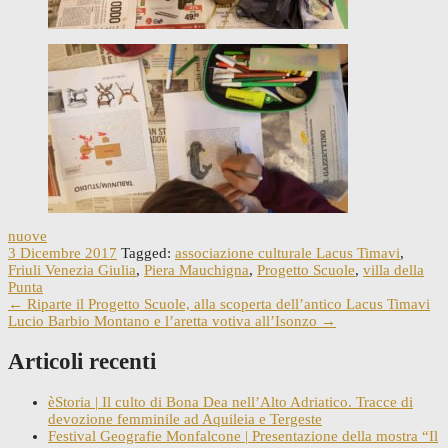
nuove
3 Dicembre 2017
Tagged:
associazione culturale Lacus Timavi
,
Friuli Venezia Giulia
,
Piera Mauchigna
,
Progetto Scuole
,
villa della
Punta
Post
←
Riparte il Progetto Scuole, alla scoperta dell’antico Lacus Timavi
Lucio Barbio Montano e l’aretta votiva all’Isonzo
→
navigation
Articoli recenti
èStoria | Il culto di Bona Dea nell’Alto Adriatico. Tracce di
devozione femminile ad Aquileia e Tergeste
Festival Geografie Monfalcone | Presentazione della mostra “Il