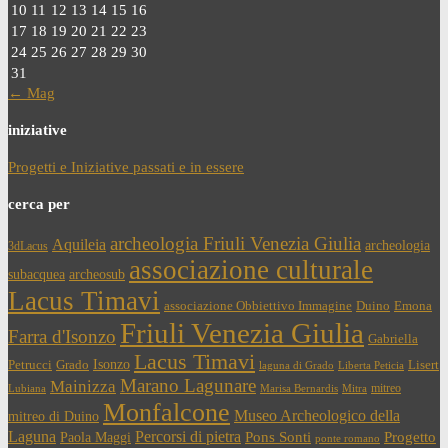
10
11
12
13
14
15
16
17
18
19
20
21
22
23
24
25
26
27
28
29
30
31
← Mag
iniziative
Progetti e Iniziative passati e in essere
cerca per
archeologia Friuli Venezia Giulia
Aquileia
archeologia
3dLacus
associazione culturale
subacquea
archeosub
Lacus Timavi
associazione Obbiettivo Immagine
Duino
Emona
Friuli Venezia Giulia
Farra d'Isonzo
Gabriella
Lacus Timavi
Isonzo
Petrucci
Grado
Lisert
laguna di Grado
Liberta Peticia
Marano Lagunare
Mainizza
mitreo
Lubiana
Marisa Bernardis
Mitra
Monfalcone
Museo Archeologico della
mitreo di Duino
Laguna
Percorsi di pietra
Paola Maggi
Pons Sonti
Progetto
ponte romano