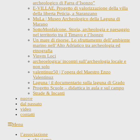
archeologico di Farra d’Isonzo”
E-VILLAE. Progetto di valorizzazione della villa
della liberta Peticia, a Staranzano
MuLa | Museo Archeologico della Laguna di
Marano
SottoMonfalcone. Storia, archeologia e paesaggio
nel territorio tra il Timavo e l’Isonzo
Un mare di risorse. Lo sfruttamento dell’ambiente
marino nell’Alto Adriatico tra archeologia ed
etnografia
Vinvm Loci
archeoelogica/ incontri sull’archeologia locale e
non solo
valentinuz50 | l’opera del Maestro Enzo
Valentinuz
Laguna | il documentario sulla laguna di Grado
Progetto Scuole – didattica in aula e sul campo
Strade & Incanti
nuove
dal passato
video
contatti
Skip
Menu
to
l’associazione
content
chi siamo