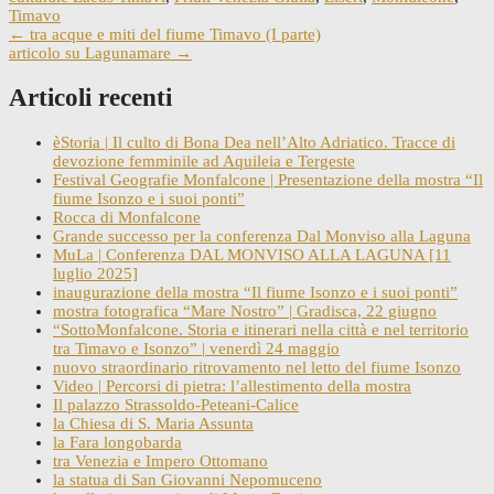
Timavo
Post
←
tra acque e miti del fiume Timavo (I parte)
articolo su Lagunamare
→
navigation
Articoli recenti
èStoria | Il culto di Bona Dea nell’Alto Adriatico. Tracce di
devozione femminile ad Aquileia e Tergeste
Festival Geografie Monfalcone | Presentazione della mostra “Il
fiume Isonzo e i suoi ponti”
Rocca di Monfalcone
Grande successo per la conferenza Dal Monviso alla Laguna
MuLa | Conferenza DAL MONVISO ALLA LAGUNA [11
luglio 2025]
inaugurazione della mostra “Il fiume Isonzo e i suoi ponti”
mostra fotografica “Mare Nostro” | Gradisca, 22 giugno
“SottoMonfalcone. Storia e itinerari nella città e nel territorio
tra Timavo e Isonzo” | venerdì 24 maggio
nuovo straordinario ritrovamento nel letto del fiume Isonzo
Video | Percorsi di pietra: l’allestimento della mostra
Il palazzo Strassoldo-Peteani-Calice
la Chiesa di S. Maria Assunta
la Fara longobarda
tra Venezia e Impero Ottomano
la statua di San Giovanni Nepomuceno