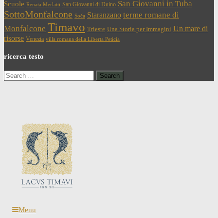
San Giovanni in Tuba
Scuole
San Giovanni di Duino
Renata Merlatti
SottoMonfalcone
terme romane di
Staranzano
Soča
Timavo
Monfalcone
Un mare di
Trieste
Una Storia per Immagini
risorse
Venezia
villa romana della Liberta Peticia
ricerca testo
Search
for:
Menu