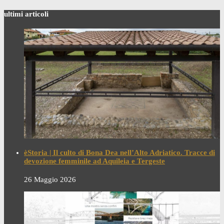
ultimi articoli
èStoria | Il culto di Bona Dea nell’Alto Adriatico. Tracce di
devozione femminile ad Aquileia e Tergeste
26 Maggio 2026