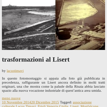
trasformazioni al Lisert
by
lacustimavi
In questo fotomontaggio si appaia alla foto già pubblicata in
precedenza, raffigurante un Lisert ancora definito in molti tratti
originari, una che mostra come la palude della Risaia abbia lasciato
spazio alla nuova vocazione industriale di quest’antica area umida.
meno nuove
10 Novembre 2014
20 Dicembre 2015
Tagged:
associazione
culturale Lacus Timavi
,
Friuli Venezia Giulia
,
Lisert
,
Monfalcone
,