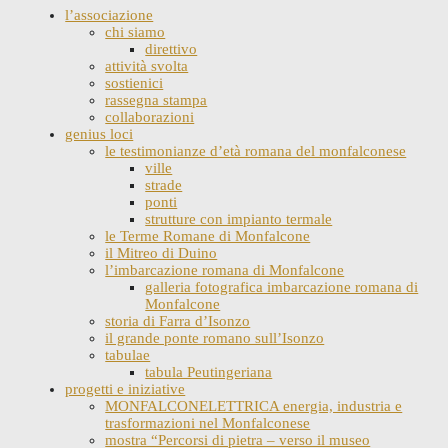
l’associazione
chi siamo
direttivo
attività svolta
sostienici
rassegna stampa
collaborazioni
genius loci
le testimonianze d’età romana del monfalconese
ville
strade
ponti
strutture con impianto termale
le Terme Romane di Monfalcone
il Mitreo di Duino
l’imbarcazione romana di Monfalcone
galleria fotografica imbarcazione romana di
Monfalcone
storia di Farra d’Isonzo
il grande ponte romano sull’Isonzo
tabulae
tabula Peutingeriana
progetti e iniziative
MONFALCONELETTRICA energia, industria e
trasformazioni nel Monfalconese
mostra “Percorsi di pietra – verso il museo