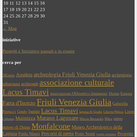
10
11
12
13
14
15
16
17
18
19
20
21
22
23
24
25
26
27
28
29
30
31
← Mag
iniziative
Progetti e Iniziative passati e in essere
cerca per
archeologia Friuli Venezia Giulia
Aquileia
archeologia
3dLacus
associazione culturale
subacquea
archeosub
Lacus Timavi
associazione Obbiettivo Immagine
Duino
Emona
Friuli Venezia Giulia
Farra d'Isonzo
Gabriella
Lacus Timavi
Isonzo
Petrucci
Grado
Lisert
laguna di Grado
Liberta Peticia
Marano Lagunare
Mainizza
mitreo
Lubiana
Marisa Bernardis
Mitra
Monfalcone
Museo Archeologico della
mitreo di Duino
Laguna
Percorsi di pietra
Paola Maggi
Pons Sonti
Progetto
ponte romano