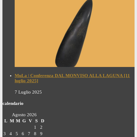
MuLa | Conferenza DAL MONVISO ALLA LAGUNA [11
luglio 2025]
7 Luglio 2025
calendario
Agosto 2026
L
M
M
G
V
S
D
1
2
3
4
5
6
7
8
9