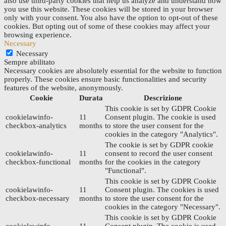
also use third-party cookies that help us analyze and understand how
you use this website. These cookies will be stored in your browser
only with your consent. You also have the option to opt-out of these
cookies. But opting out of some of these cookies may affect your
browsing experience.
Necessary
Necessary
Sempre abilitato
Necessary cookies are absolutely essential for the website to function
properly. These cookies ensure basic functionalities and security
features of the website, anonymously.
Cookie
Durata
Descrizione
This cookie is set by GDPR Cookie
cookielawinfo-
11
Consent plugin. The cookie is used
checkbox-analytics
months
to store the user consent for the
cookies in the category "Analytics".
The cookie is set by GDPR cookie
cookielawinfo-
11
consent to record the user consent
checkbox-functional
months
for the cookies in the category
"Functional".
This cookie is set by GDPR Cookie
cookielawinfo-
11
Consent plugin. The cookies is used
checkbox-necessary
months
to store the user consent for the
cookies in the category "Necessary".
This cookie is set by GDPR Cookie
cookielawinfo-
11
Consent plugin. The cookie is used