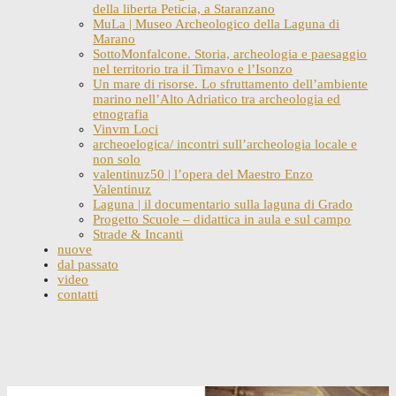
della liberta Peticia, a Staranzano
MuLa | Museo Archeologico della Laguna di
Marano
SottoMonfalcone. Storia, archeologia e paesaggio
nel territorio tra il Timavo e l’Isonzo
Un mare di risorse. Lo sfruttamento dell’ambiente
marino nell’Alto Adriatico tra archeologia ed
etnografia
Vinvm Loci
archeoelogica/ incontri sull’archeologia locale e
non solo
valentinuz50 | l’opera del Maestro Enzo
Valentinuz
Laguna | il documentario sulla laguna di Grado
Progetto Scuole – didattica in aula e sul campo
Strade & Incanti
nuove
dal passato
video
contatti
Skip
to
content