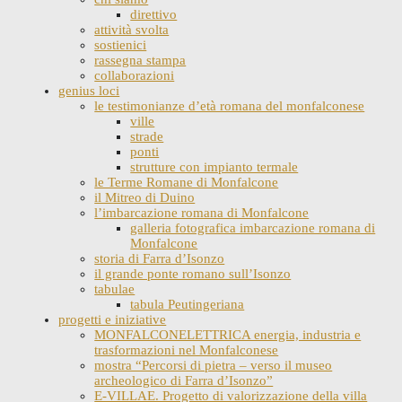
direttivo
attività svolta
sostienici
rassegna stampa
collaborazioni
genius loci
le testimonianze d’età romana del monfalconese
ville
strade
ponti
strutture con impianto termale
le Terme Romane di Monfalcone
il Mitreo di Duino
l’imbarcazione romana di Monfalcone
galleria fotografica imbarcazione romana di
Monfalcone
storia di Farra d’Isonzo
il grande ponte romano sull’Isonzo
tabulae
tabula Peutingeriana
progetti e iniziative
MONFALCONELETTRICA energia, industria e
trasformazioni nel Monfalconese
mostra “Percorsi di pietra – verso il museo
archeologico di Farra d’Isonzo”
E-VILLAE. Progetto di valorizzazione della villa