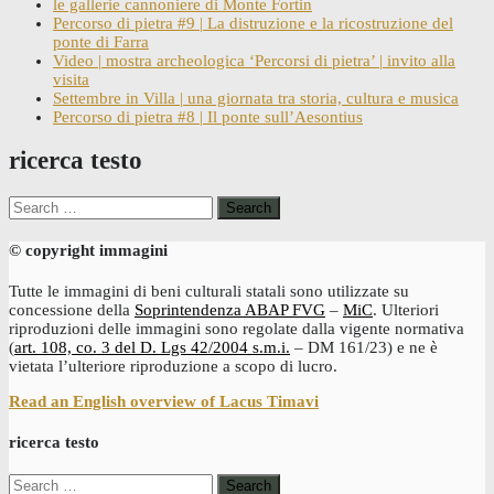
le gallerie cannoniere di Monte Fortin
Percorso di pietra #9 | La distruzione e la ricostruzione del
ponte di Farra
Video | mostra archeologica ‘Percorsi di pietra’ | invito alla
visita
Settembre in Villa | una giornata tra storia, cultura e musica
Percorso di pietra #8 | Il ponte sull’Aesontius
ricerca testo
Search
for:
© copyright immagini
Tutte le immagini di beni culturali statali sono utilizzate su
concessione della
Soprintendenza ABAP FVG
–
MiC
. Ulteriori
riproduzioni delle immagini sono regolate dalla vigente normativa
(
art. 108, co. 3 del D. Lgs 42/2004 s.m.i.
– DM 161/23) e ne è
vietata l’ulteriore riproduzione a scopo di lucro.
Read an English overview of Lacus Timavi
ricerca testo
Search