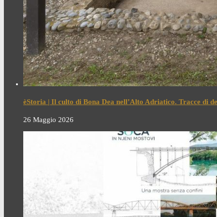
èStoria | Il culto di Bona Dea nell’Alto Adriatico. Tracce di 
26 Maggio 2026