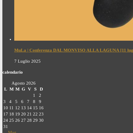
MuLa | Conferenza DAL MONVISO ALLA LAGUNA [11 lugl
7 Luglio 2025
calendario
Agosto 2026
L
M
M
G
V
S
D
1
2
3
4
5
6
7
8
9
10
11
12
13
14
15
16
17
18
19
20
21
22
23
24
25
26
27
28
29
30
31
← Mag