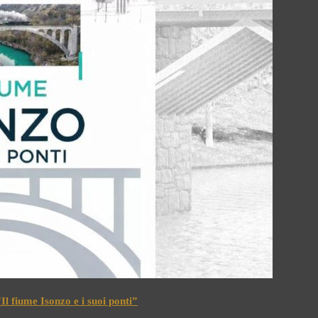
l fiume Isonzo e i suoi ponti”