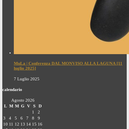
MuLa | Conferenza DAL MONVISO ALLA LAGUNA [11
luglio 2025]
7 Luglio 2025
calendario
Agosto 2026
L
M
M
G
V
S
D
1
2
3
4
5
6
7
8
9
10
11
12
13
14
15
16