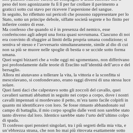
peso del toro agonizzante fu lì lì per far crollare il pavimento a
graticci sotto cui stavo per ricevere l’aspersione del sangue.
In seguito, ho riflettuto sui pericoli che possono rappresentare per lo
Stato, sotto un principe debole, siffatte società segrete e ho finito per
infierire contro di esse.
Ma confesso che quando si è in presenza del nemico, esse
conferiscono agli adepti una forza quasi sovrumana. Ciascuno di noi
era convinto di sfuggire ai limiti della propria umana condizione; si
sentiva sé stesso e l’avversario simultaneamente, simile al dio di cui
non sa più se muore nelle spoglie di bestia o se uccide sotto forma
umana.
Quei sogni bizzarri che a volte oggi mi sgomentano, non differivano
poi profondamente dalle teorie di Eraclito sull’identità dell’arco e del
bersaglio.
Allora mi aiutavano a tollerare la vita, la vittoria e la sconfitta si
mescolavano, si confondevano, erano raggi diversi di una stessa luce
solare.
Quei fanti daci che calpestavo sotto gli zoccoli del cavallo, quei
cavalieri sarmati abbattuti in seguito nei corpo a corpo, dove i nostri
cavalli impennati si mordevano il petto, m’era tanto facile colpirli in
quanto mi identificavo con loro. Se fosse rimasto abbandonato sul
campo di battaglia, il mio corpo spoglio dalle vesti non sarebbe stato
tanto diverso dal loro. Identico sarebbe stato l’urto dell’ultimo colpo
di spada.
Ti confesso quei pensieri singolari, tra i più segreti della mia vita, e
un’ebbrezza strana, che non ho mai più ritrovata esattamente sotto