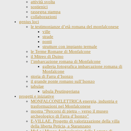
attività svolta
sostienici
rassegna stampa
collaborazioni
genius loci
le testimonianze d’età romana del monfalconese
ville
strade
ponti
strutture con impianto termale
le Terme Romane di Monfalcone
il Mitreo di Duino
l’imbarcazione romana di Monfalcone
galleria fotografica imbarcazione romana di
Monfalcone
storia di Farra d’Isonzo
il grande ponte romano sull’Isonzo
tabulae
tabula Peutingeriana
progetti e iniziative
MONFALCONELETTRICA energia, industria e
trasformazioni nel Monfalconese
mostra “Percorsi di pietra – verso il museo
archeologico di Farra d’Isonzo”
E-VILLAE. Progetto di valorizzazione della villa
della liberta Peticia, a Staranzano
MuLa | Museo Archeologico della Laguna di