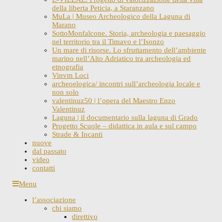
della liberta Peticia, a Staranzano
MuLa | Museo Archeologico della Laguna di
Marano
SottoMonfalcone. Storia, archeologia e paesaggio
nel territorio tra il Timavo e l’Isonzo
Un mare di risorse. Lo sfruttamento dell’ambiente
marino nell’Alto Adriatico tra archeologia ed
etnografia
Vinvm Loci
archeoelogica/ incontri sull’archeologia locale e
non solo
valentinuz50 | l’opera del Maestro Enzo
Valentinuz
Laguna | il documentario sulla laguna di Grado
Progetto Scuole – didattica in aula e sul campo
Strade & Incanti
nuove
dal passato
video
contatti
Skip
Menu
to
l’associazione
content
chi siamo
direttivo