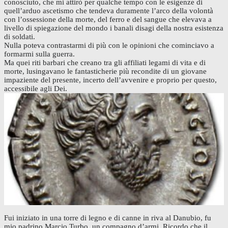
conosciuto, che mi attirò per qualche tempo con le esigenze di
quell’arduo ascetismo che tendeva duramente l’arco della volontà
con l’ossessione della morte, del ferro e del sangue che elevava a
livello di spiegazione del mondo i banali disagi della nostra esistenza
di soldati.
Nulla poteva contrastarmi di più con le opinioni che cominciavo a
formarmi sulla guerra.
Ma quei riti barbari che creano tra gli affiliati legami di vita e di
morte, lusingavano le fantasticherie più recondite di un giovane
impaziente del presente, incerto dell’avvenire e proprio per questo,
accessibile agli Dei.
Fui iniziato in una torre di legno e di canne in riva al Danubio, fu
mio padrino Marcio Turbo, un compagno d’armi. Ricordo che il