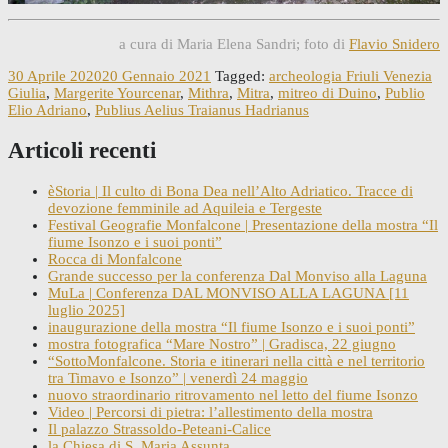
a cura di Maria Elena Sandri; foto di
Flavio Snidero
30 Aprile 2020
20 Gennaio 2021
Tagged:
archeologia Friuli Venezia
Giulia
,
Margerite Yourcenar
,
Mithra
,
Mitra
,
mitreo di Duino
,
Publio
Elio Adriano
,
Publius Aelius Traianus Hadrianus
Articoli recenti
èStoria | Il culto di Bona Dea nell’Alto Adriatico. Tracce di
devozione femminile ad Aquileia e Tergeste
Festival Geografie Monfalcone | Presentazione della mostra “Il
fiume Isonzo e i suoi ponti”
Rocca di Monfalcone
Grande successo per la conferenza Dal Monviso alla Laguna
MuLa | Conferenza DAL MONVISO ALLA LAGUNA [11
luglio 2025]
inaugurazione della mostra “Il fiume Isonzo e i suoi ponti”
mostra fotografica “Mare Nostro” | Gradisca, 22 giugno
“SottoMonfalcone. Storia e itinerari nella città e nel territorio
tra Timavo e Isonzo” | venerdì 24 maggio
nuovo straordinario ritrovamento nel letto del fiume Isonzo
Video | Percorsi di pietra: l’allestimento della mostra
Il palazzo Strassoldo-Peteani-Calice
la Chiesa di S. Maria Assunta