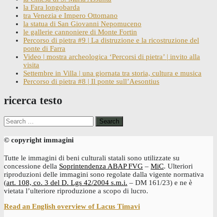
la Fara longobarda
tra Venezia e Impero Ottomano
la statua di San Giovanni Nepomuceno
le gallerie cannoniere di Monte Fortin
Percorso di pietra #9 | La distruzione e la ricostruzione del
ponte di Farra
Video | mostra archeologica ‘Percorsi di pietra’ | invito alla
visita
Settembre in Villa | una giornata tra storia, cultura e musica
Percorso di pietra #8 | Il ponte sull’Aesontius
ricerca testo
Search
for:
© copyright immagini
Tutte le immagini di beni culturali statali sono utilizzate su
concessione della
Soprintendenza ABAP FVG
–
MiC
. Ulteriori
riproduzioni delle immagini sono regolate dalla vigente normativa
(
art. 108, co. 3 del D. Lgs 42/2004 s.m.i.
– DM 161/23) e ne è
vietata l’ulteriore riproduzione a scopo di lucro.
Read an English overview of Lacus Timavi