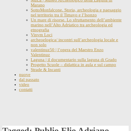
Marano
SottoMonfalcone. Storia, archeologia e paesaggio
nel territorio tra il Timavo e l’Isonzo
Un mare di risorse. Lo sfruttamento dell’ambiente
marino nell’Alto Adriatico tra archeologia ed
etnografia
Vinvm Loci
archeoelogica/ incontri sull’archeologia locale e
non solo
valentinuz50 | l’opera del Maestro Enzo
Valentinuz
Laguna | il documentario sulla laguna di Grado
Progetto Scuole – didattica in aula e sul campo
Strade & Incanti
nuove
dal passato
video
contatti
Skip
to
content
Tagged: Publio Elio Adriano