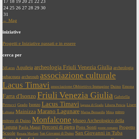
17
18
19
20
21
22
23
24
25
26
27
28
29
30
31
← Mag
iniziative
Progetti e Iniziative passati e in essere
cerca per
archeologia Friuli Venezia Giulia
Aquileia
archeologia
3dLacus
associazione culturale
subacquea
archeosub
Lacus Timavi
associazione Obbiettivo Immagine
Duino
Emona
Friuli Venezia Giulia
Farra d'Isonzo
Gabriella
Lacus Timavi
Isonzo
Petrucci
Grado
Lisert
laguna di Grado
Liberta Peticia
Marano Lagunare
Mainizza
mitreo
Lubiana
Marisa Bernardis
Mitra
Monfalcone
Museo Archeologico della
mitreo di Duino
Laguna
Percorsi di pietra
Paola Maggi
Pons Sonti
Progetto
ponte romano
San Giovanni in Tuba
Scuole
San Giovanni di Duino
Renata Merlatti