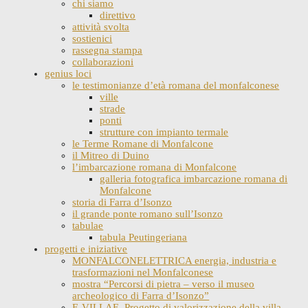
chi siamo
direttivo
attività svolta
sostienici
rassegna stampa
collaborazioni
genius loci
le testimonianze d’età romana del monfalconese
ville
strade
ponti
strutture con impianto termale
le Terme Romane di Monfalcone
il Mitreo di Duino
l’imbarcazione romana di Monfalcone
galleria fotografica imbarcazione romana di
Monfalcone
storia di Farra d’Isonzo
il grande ponte romano sull’Isonzo
tabulae
tabula Peutingeriana
progetti e iniziative
MONFALCONELETTRICA energia, industria e
trasformazioni nel Monfalconese
mostra “Percorsi di pietra – verso il museo
archeologico di Farra d’Isonzo”
E-VILLAE. Progetto di valorizzazione della villa