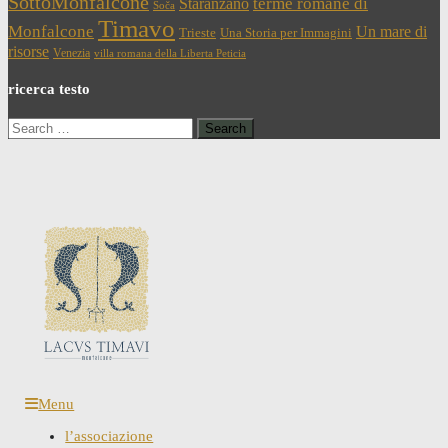
SottoMonfalcone
terme romane di
Staranzano
Soča
Timavo
Monfalcone
Un mare di
Trieste
Una Storia per Immagini
risorse
Venezia
villa romana della Liberta Peticia
ricerca testo
Search
for:
Menu
l’associazione