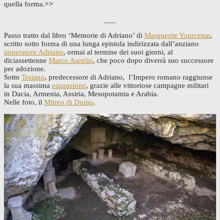
quella forma.
>>
___
Passo tratto dal libro ‘Memorie di Adriano’ di
Marguerite Yourcenar
,
scritto sotto forma di una lunga epistola indirizzata dall’anziano
imperatore Adriano
, ormai al termine dei suoi giorni, al
diciassettenne
Marco Aurelio
, che poco dopo diverrà suo successore
per adozione.
Sotto
Traiano
, predecessore di Adriano, l’Impero romano raggiunse
la sua massima
espansione
, grazie alle vittoriose campagne militari
in Dacia, Armenia, Assiria, Mesopotamia e Arabia.
Nelle foto, il
Mitreo di Duino
.