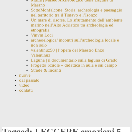
Marano
SottoMonfalcone. Storia, archeologia e paesaggio
nel territorio tra il Timavo e l’Isonzo
Un mare di risorse. Lo sfruttamento dell’ambiente
marino nell’Alto Adriatico tra archeologia ed
etnografia
Vinvm Loci
archeoelogica/ incontri sull’archeologia locale e
non solo
valentinuz50 | l’opera del Maestro Enzo
Valentinuz
Laguna | il documentario sulla laguna di Grado
Progetto Scuole – didattica in aula e sul campo
Strade & Incanti
nuove
dal passato
video
contatti
Skip
to
content
Tagged: LEGGERE emozioni.5