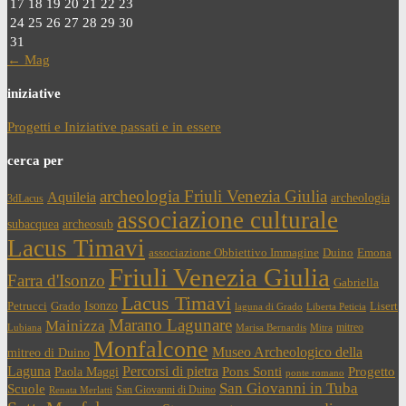
17
18
19
20
21
22
23
24
25
26
27
28
29
30
31
← Mag
iniziative
Progetti e Iniziative passati e in essere
cerca per
archeologia Friuli Venezia Giulia
Aquileia
archeologia
3dLacus
associazione culturale
subacquea
archeosub
Lacus Timavi
associazione Obbiettivo Immagine
Duino
Emona
Friuli Venezia Giulia
Farra d'Isonzo
Gabriella
Lacus Timavi
Isonzo
Petrucci
Grado
Lisert
laguna di Grado
Liberta Peticia
Marano Lagunare
Mainizza
mitreo
Lubiana
Marisa Bernardis
Mitra
Monfalcone
Museo Archeologico della
mitreo di Duino
Laguna
Percorsi di pietra
Paola Maggi
Pons Sonti
Progetto
ponte romano
San Giovanni in Tuba
Scuole
San Giovanni di Duino
Renata Merlatti