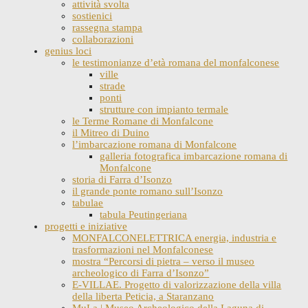
attività svolta
sostienici
rassegna stampa
collaborazioni
genius loci
le testimonianze d’età romana del monfalconese
ville
strade
ponti
strutture con impianto termale
le Terme Romane di Monfalcone
il Mitreo di Duino
l’imbarcazione romana di Monfalcone
galleria fotografica imbarcazione romana di
Monfalcone
storia di Farra d’Isonzo
il grande ponte romano sull’Isonzo
tabulae
tabula Peutingeriana
progetti e iniziative
MONFALCONELETTRICA energia, industria e
trasformazioni nel Monfalconese
mostra “Percorsi di pietra – verso il museo
archeologico di Farra d’Isonzo”
E-VILLAE. Progetto di valorizzazione della villa
della liberta Peticia, a Staranzano
MuLa | Museo Archeologico della Laguna di