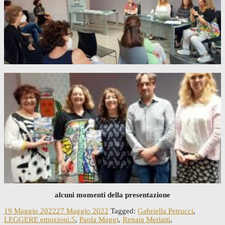
alcuni momenti della presentazione
19 Maggio 2022
27 Maggio 2022
Tagged:
Gabriella Petrucci
,
LEGGERE emozioni.5
,
Paola Maggi
,
Renata Merlatti
,