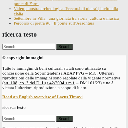
ponte di Farra
Video | mostra archeologica ‘Percorsi di pietra’ | invito alla
visita
Settembre in Villa | una giornata tra storia, cultura e musica
Percorso di pietra #8 | Il ponte sull’Aesontius
ricerca testo
Search
for:
© copyright immagini
Tutte le immagini di beni culturali statali sono utilizzate su
concessione della
Soprintendenza ABAP FVG
–
MiC
. Ulteriori
riproduzioni delle immagini sono regolate dalla vigente normativa
(
art. 108, co. 3 del D. Lgs 42/2004 s.m.i.
– DM 161/23) e ne è
vietata l’ulteriore riproduzione a scopo di lucro.
Read an English overview of Lacus Timavi
ricerca testo
Search
for: