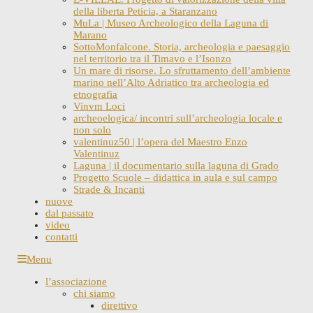
della liberta Peticia, a Staranzano
MuLa | Museo Archeologico della Laguna di
Marano
SottoMonfalcone. Storia, archeologia e paesaggio
nel territorio tra il Timavo e l’Isonzo
Un mare di risorse. Lo sfruttamento dell’ambiente
marino nell’Alto Adriatico tra archeologia ed
etnografia
Vinvm Loci
archeoelogica/ incontri sull’archeologia locale e
non solo
valentinuz50 | l’opera del Maestro Enzo
Valentinuz
Laguna | il documentario sulla laguna di Grado
Progetto Scuole – didattica in aula e sul campo
Strade & Incanti
nuove
dal passato
video
contatti
Skip
Menu
to
l’associazione
content
chi siamo
direttivo