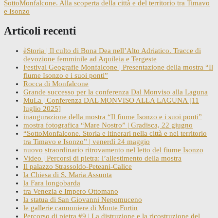
SottoMonfalcone. Alla scoperta della città e del territorio tra Timavo
e Isonzo
Articoli recenti
èStoria | Il culto di Bona Dea nell’Alto Adriatico. Tracce di
devozione femminile ad Aquileia e Tergeste
Festival Geografie Monfalcone | Presentazione della mostra “Il
fiume Isonzo e i suoi ponti”
Rocca di Monfalcone
Grande successo per la conferenza Dal Monviso alla Laguna
MuLa | Conferenza DAL MONVISO ALLA LAGUNA [11
luglio 2025]
inaugurazione della mostra “Il fiume Isonzo e i suoi ponti”
mostra fotografica “Mare Nostro” | Gradisca, 22 giugno
“SottoMonfalcone. Storia e itinerari nella città e nel territorio
tra Timavo e Isonzo” | venerdì 24 maggio
nuovo straordinario ritrovamento nel letto del fiume Isonzo
Video | Percorsi di pietra: l’allestimento della mostra
Il palazzo Strassoldo-Peteani-Calice
la Chiesa di S. Maria Assunta
la Fara longobarda
tra Venezia e Impero Ottomano
la statua di San Giovanni Nepomuceno
le gallerie cannoniere di Monte Fortin
Percorso di pietra #9 | La distruzione e la ricostruzione del