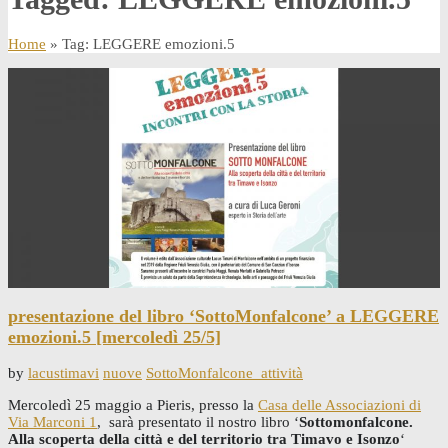
Home
» Tag: LEGGERE emozioni.5
presentazione del libro ‘SottoMonfalcone’ a LEGGERE
emozioni.5 [mercoledì 25/5]
by
lacustimavi
nuove
SottoMonfalcone_attività
Mercoledì 25 maggio a Pieris, presso la
Casa delle Associazioni di
Via Marconi 1
, sarà presentato il nostro libro ‘
Sottomonfalcone.
Alla scoperta della città e del territorio tra Timavo e Isonzo
‘