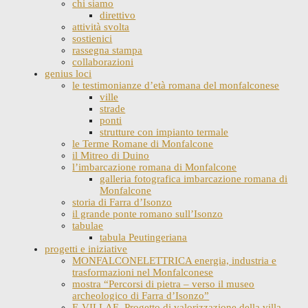
chi siamo
direttivo
attività svolta
sostienici
rassegna stampa
collaborazioni
genius loci
le testimonianze d’età romana del monfalconese
ville
strade
ponti
strutture con impianto termale
le Terme Romane di Monfalcone
il Mitreo di Duino
l’imbarcazione romana di Monfalcone
galleria fotografica imbarcazione romana di
Monfalcone
storia di Farra d’Isonzo
il grande ponte romano sull’Isonzo
tabulae
tabula Peutingeriana
progetti e iniziative
MONFALCONELETTRICA energia, industria e
trasformazioni nel Monfalconese
mostra “Percorsi di pietra – verso il museo
archeologico di Farra d’Isonzo”
E-VILLAE. Progetto di valorizzazione della villa