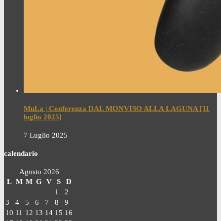
MuLa | Conferenza DAL MONVISO ALLA LAGUNA [11
luglio 2025]
7 Luglio 2025
calendario
Agosto 2026
L
M
M
G
V
S
D
1
2
3
4
5
6
7
8
9
10
11
12
13
14
15
16