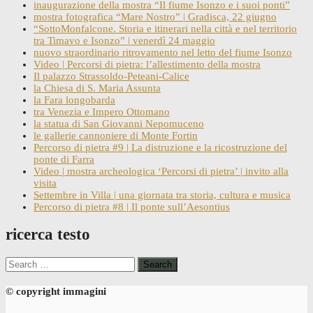
inaugurazione della mostra “Il fiume Isonzo e i suoi ponti”
mostra fotografica “Mare Nostro” | Gradisca, 22 giugno
“SottoMonfalcone. Storia e itinerari nella città e nel territorio
tra Timavo e Isonzo” | venerdì 24 maggio
nuovo straordinario ritrovamento nel letto del fiume Isonzo
Video | Percorsi di pietra: l’allestimento della mostra
Il palazzo Strassoldo-Peteani-Calice
la Chiesa di S. Maria Assunta
la Fara longobarda
tra Venezia e Impero Ottomano
la statua di San Giovanni Nepomuceno
le gallerie cannoniere di Monte Fortin
Percorso di pietra #9 | La distruzione e la ricostruzione del
ponte di Farra
Video | mostra archeologica ‘Percorsi di pietra’ | invito alla
visita
Settembre in Villa | una giornata tra storia, cultura e musica
Percorso di pietra #8 | Il ponte sull’Aesontius
ricerca testo
Search
for:
© copyright immagini