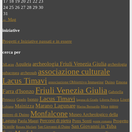
17
18
19
20
21
22
23
24
25
26
27
28
29
30
31
← Mag
iniziative
Progetti e Iniziative passati e in essere
cerca per
archeologia Friuli Venezia Giulia
Aquileia
archeologia
3dLacus
associazione culturale
subacquea
archeosub
Lacus Timavi
associazione Obbiettivo Immagine
Duino
Emona
Friuli Venezia Giulia
Farra d'Isonzo
Gabriella
Lacus Timavi
Isonzo
Petrucci
Grado
Lisert
laguna di Grado
Liberta Peticia
Marano Lagunare
Mainizza
mitreo
Lubiana
Marisa Bernardis
Mitra
Monfalcone
Museo Archeologico della
mitreo di Duino
Laguna
Percorsi di pietra
Paola Maggi
Pons Sonti
Progetto
ponte romano
San Giovanni in Tuba
Scuole
San Giovanni di Duino
Renata Merlatti