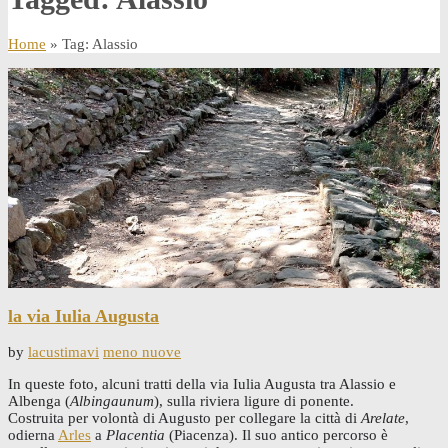
Home
» Tag: Alassio
la via Iulia Augusta
by
lacustimavi
meno nuove
In queste foto, alcuni tratti della via Iulia Augusta tra Alassio e
Albenga (
Albingaunum
), sulla riviera ligure di ponente.
Costruita per volontà di Augusto per collegare la città di
Arelate
,
odierna
Arles
a
Placentia
(Piacenza). Il suo antico percorso è