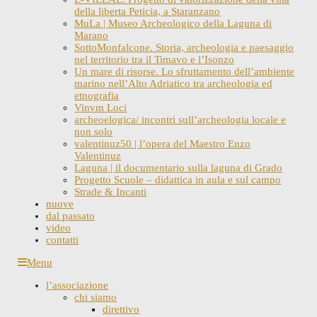
della liberta Peticia, a Staranzano
MuLa | Museo Archeologico della Laguna di
Marano
SottoMonfalcone. Storia, archeologia e paesaggio
nel territorio tra il Timavo e l’Isonzo
Un mare di risorse. Lo sfruttamento dell’ambiente
marino nell’Alto Adriatico tra archeologia ed
etnografia
Vinvm Loci
archeoelogica/ incontri sull’archeologia locale e
non solo
valentinuz50 | l’opera del Maestro Enzo
Valentinuz
Laguna | il documentario sulla laguna di Grado
Progetto Scuole – didattica in aula e sul campo
Strade & Incanti
nuove
dal passato
video
contatti
Skip
Menu
to
l’associazione
content
chi siamo
direttivo