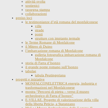
attività svolta
sostienici
rassegna stampa
collaborazioni
genius loci
le testimonianze d’età romana del monfalconese
ville
strade
ponti
strutture con impianto termale
le Terme Romane di Monfalcone
il Mitreo di Duino
l’imbarcazione romana di Monfalcone
galleria fotografica imbarcazione romana di
Monfalcone
storia di Farra d’Isonzo
il grande ponte romano sull’Isonzo
tabulae
tabula Peutingeriana
progetti e iniziative
MONFALCONELETTRICA energia, industria e
trasformazioni nel Monfalconese
mostra “Percorsi di pietra – verso il museo
archeologico di Farra d’Isonzo”
E-VILLAE. Progetto di valorizzazione della villa
della liberta Peticia, a Staranzano
MuLa | Museo Archeologico della Laguna di