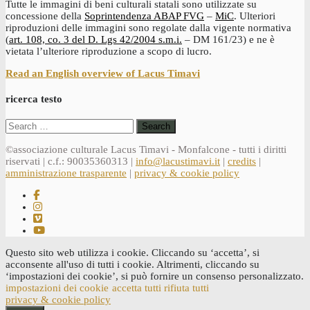
Tutte le immagini di beni culturali statali sono utilizzate su
concessione della
Soprintendenza ABAP FVG
–
MiC
. Ulteriori
riproduzioni delle immagini sono regolate dalla vigente normativa
(
art. 108, co. 3 del D. Lgs 42/2004 s.m.i.
– DM 161/23) e ne è
vietata l’ulteriore riproduzione a scopo di lucro.
Read an English overview of Lacus Timavi
ricerca testo
Search
for:
©associazione culturale Lacus Timavi - Monfalcone - tutti i diritti
riservati | c.f.: 90035360313 |
info@lacustimavi.it
|
credits
|
amministrazione trasparente
|
privacy & cookie policy
Questo sito web utilizza i cookie. Cliccando su ‘accetta’, si
acconsente all'uso di tutti i cookie. Altrimenti, cliccando su
‘impostazioni dei cookie’, si può fornire un consenso personalizzato.
impostazioni dei cookie
accetta tutti
rifiuta tutti
privacy & cookie policy