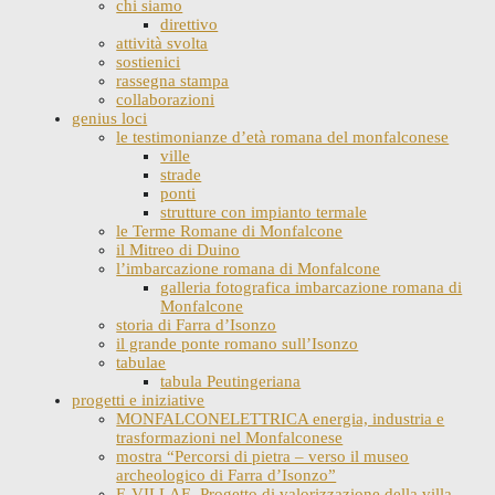
chi siamo
direttivo
attività svolta
sostienici
rassegna stampa
collaborazioni
genius loci
le testimonianze d’età romana del monfalconese
ville
strade
ponti
strutture con impianto termale
le Terme Romane di Monfalcone
il Mitreo di Duino
l’imbarcazione romana di Monfalcone
galleria fotografica imbarcazione romana di
Monfalcone
storia di Farra d’Isonzo
il grande ponte romano sull’Isonzo
tabulae
tabula Peutingeriana
progetti e iniziative
MONFALCONELETTRICA energia, industria e
trasformazioni nel Monfalconese
mostra “Percorsi di pietra – verso il museo
archeologico di Farra d’Isonzo”
E-VILLAE. Progetto di valorizzazione della villa