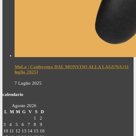
MuLa | Conferenza DAL MONVISO ALLA LAGUNA [11
luglio 2025]
7 Luglio 2025
calendario
Agosto 2026
L
M
M
G
V
S
D
1
2
3
4
5
6
7
8
9
10
11
12
13
14
15
16