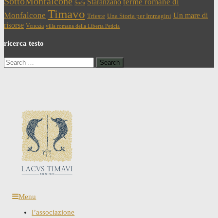
SottoMonfalcone
terme romane di
Staranzano
Soča
Timavo
Monfalcone
Un mare di
Trieste
Una Storia per Immagini
risorse
Venezia
villa romana della Liberta Peticia
ricerca testo
Search
for:
Menu
l’associazione