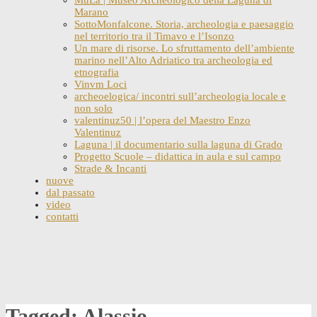
Marano
SottoMonfalcone. Storia, archeologia e paesaggio
nel territorio tra il Timavo e l’Isonzo
Un mare di risorse. Lo sfruttamento dell’ambiente
marino nell’Alto Adriatico tra archeologia ed
etnografia
Vinvm Loci
archeoelogica/ incontri sull’archeologia locale e
non solo
valentinuz50 | l’opera del Maestro Enzo
Valentinuz
Laguna | il documentario sulla laguna di Grado
Progetto Scuole – didattica in aula e sul campo
Strade & Incanti
nuove
dal passato
video
contatti
Skip
to
content
Tagged: Alassio