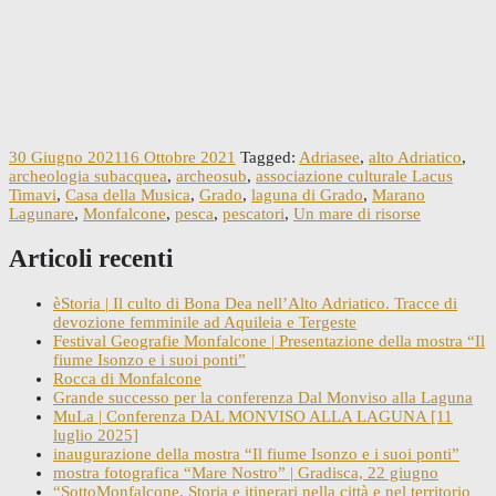
30 Giugno 2021
16 Ottobre 2021
Tagged:
Adriasee
,
alto Adriatico
,
archeologia subacquea
,
archeosub
,
associazione culturale Lacus
Timavi
,
Casa della Musica
,
Grado
,
laguna di Grado
,
Marano
Lagunare
,
Monfalcone
,
pesca
,
pescatori
,
Un mare di risorse
Articoli recenti
èStoria | Il culto di Bona Dea nell’Alto Adriatico. Tracce di
devozione femminile ad Aquileia e Tergeste
Festival Geografie Monfalcone | Presentazione della mostra “Il
fiume Isonzo e i suoi ponti”
Rocca di Monfalcone
Grande successo per la conferenza Dal Monviso alla Laguna
MuLa | Conferenza DAL MONVISO ALLA LAGUNA [11
luglio 2025]
inaugurazione della mostra “Il fiume Isonzo e i suoi ponti”
mostra fotografica “Mare Nostro” | Gradisca, 22 giugno
“SottoMonfalcone. Storia e itinerari nella città e nel territorio