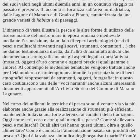
dei suoi valori negli ultimi duemila anni, in un continuo viaggio tra
passato e presente. Il racconto si focalizza sull’area nordadriatica,
dalle Lagune di Marano e di Grado a Pirano, caratterizzata da una
grande varietà di
habitat
e di paesaggi.
L’itinerario di visita illustra la pesca e le altre forme di utilizzo delle
risorse marine del nostro mare in epoca romana e medievale
mediante l’esposizione, da un lato di reperti archeologici (resti di
pesci e molluschi rinvenuti negli scavi, strumenti, contenitori…) che
ne danno testimonianza diretta, dall’altro di manufatti antichi che
documentano iconograficamente gli aspetti legati a quest’attività
(mosaici, oggetti d’uso comune e oggetti preziosi quali gemme e
ambre). Al contempo le medesime tematiche vengono trattate anche
per l’età moderna e contemporanea tramite la presentazione di beni
etnografici rappresentati da strumenti, oggetti, fotografie; in questo
caso costituiscono una delle “voci narranti”anche alcuni interessanti
documenti appartenenti all’Archivio Storico del Comune di Marano
Lagunare.
Nel corso dei millenni le tecniche di pesca sono divenute via via più
elaborate anche grazie alla realizzazione di strumenti più efficienti,
mantenendo tuttavia una forte aderenza ai caratteri della tradizione.
Oggi come ieri, cosa e con quali metodi si pesca? Come si allevano
pesci e molluschi? Quali altri usi hanno questi ultimi, oltre a quello
alimentare? Come è cambiata l’alimentazione basata sui prodotti del
pescato? Qual è la valenza simbolica degli organismi marini? Com’è