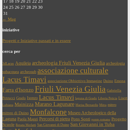
17
18
19
20
21
22
23
24
25
26
27
28
29
30
31
← Mag
iniziative
Progetti e Iniziative passati e in essere
cerca per
archeologia Friuli Venezia Giulia
Aquileia
archeologia
3dLacus
associazione culturale
subacquea
archeosub
Lacus Timavi
associazione Obbiettivo Immagine
Duino
Emona
Friuli Venezia Giulia
Farra d'Isonzo
Gabriella
Lacus Timavi
Isonzo
Petrucci
Grado
Lisert
laguna di Grado
Liberta Peticia
Marano Lagunare
Mainizza
mitreo
Lubiana
Marisa Bernardis
Mitra
Monfalcone
Museo Archeologico della
mitreo di Duino
Laguna
Percorsi di pietra
Paola Maggi
Pons Sonti
Progetto
ponte romano
San Giovanni in Tuba
Scuole
San Giovanni di Duino
Renata Merlatti