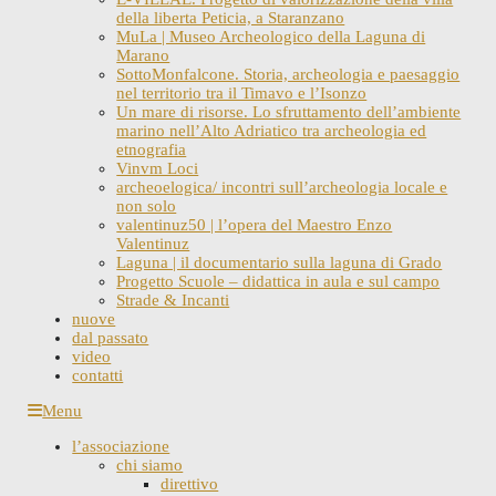
della liberta Peticia, a Staranzano
MuLa | Museo Archeologico della Laguna di
Marano
SottoMonfalcone. Storia, archeologia e paesaggio
nel territorio tra il Timavo e l’Isonzo
Un mare di risorse. Lo sfruttamento dell’ambiente
marino nell’Alto Adriatico tra archeologia ed
etnografia
Vinvm Loci
archeoelogica/ incontri sull’archeologia locale e
non solo
valentinuz50 | l’opera del Maestro Enzo
Valentinuz
Laguna | il documentario sulla laguna di Grado
Progetto Scuole – didattica in aula e sul campo
Strade & Incanti
nuove
dal passato
video
contatti
Skip
Menu
to
l’associazione
content
chi siamo
direttivo