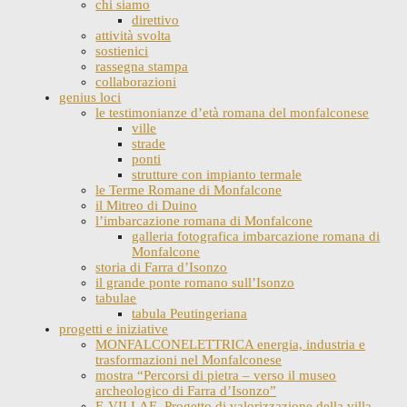
chi siamo
direttivo
attività svolta
sostienici
rassegna stampa
collaborazioni
genius loci
le testimonianze d’età romana del monfalconese
ville
strade
ponti
strutture con impianto termale
le Terme Romane di Monfalcone
il Mitreo di Duino
l’imbarcazione romana di Monfalcone
galleria fotografica imbarcazione romana di
Monfalcone
storia di Farra d’Isonzo
il grande ponte romano sull’Isonzo
tabulae
tabula Peutingeriana
progetti e iniziative
MONFALCONELETTRICA energia, industria e
trasformazioni nel Monfalconese
mostra “Percorsi di pietra – verso il museo
archeologico di Farra d’Isonzo”
E-VILLAE. Progetto di valorizzazione della villa