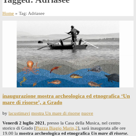
Home
» Tag: Adriasee
inaugurazione mostra archeologica ed etnografica ‘Un
mare di risorse’, a Grado
by
lacustimavi
mostra Un mare di risorse
nuove
Venerdì 2 luglio 2021
, presso la Casa della Musica, nel centro
storico di Grado [
Piazza Biagio Marin,2
], sarà inaugurata alle ore
19.00 la
mostra archeologica ed etnografica
Un mare di risorse.