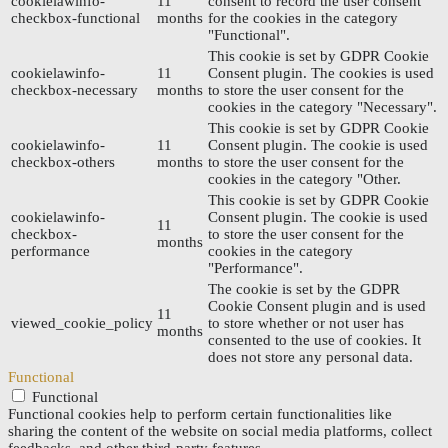
cookielawinfo-
11
consent to record the user consent
checkbox-functional
months
for the cookies in the category
"Functional".
This cookie is set by GDPR Cookie
cookielawinfo-
11
Consent plugin. The cookies is used
checkbox-necessary
months
to store the user consent for the
cookies in the category "Necessary".
This cookie is set by GDPR Cookie
cookielawinfo-
11
Consent plugin. The cookie is used
checkbox-others
months
to store the user consent for the
cookies in the category "Other.
This cookie is set by GDPR Cookie
cookielawinfo-
Consent plugin. The cookie is used
11
checkbox-
to store the user consent for the
months
performance
cookies in the category
"Performance".
The cookie is set by the GDPR
Cookie Consent plugin and is used
11
viewed_cookie_policy
to store whether or not user has
months
consented to the use of cookies. It
does not store any personal data.
Functional
Functional
Functional cookies help to perform certain functionalities like
sharing the content of the website on social media platforms, collect
feedbacks, and other third-party features.