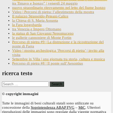
tra Timavo e Isonzo” | venerdì 24 maggio
nuovo straordinario ritrovamento nel letto del fiume Isonzo
Video | Percorsi di pietra: l’allestimento della mostra
Il palazzo Strassoldo-Peteani-Calice
la Chiesa di S. Maria Assunta
la Fara longobarda
tra Venezia e Impero Ottomano
la statua di San Giovanni Nepomuceno
le gallerie cannoniere di Monte Fortin
Percorso di pietra #9 | La distruzione e la ricostruzione del
ponte di Farra
Video | mostra archeologica ‘Percorsi di pietra’ | invito alla
visita
Settembre in Villa | una giornata tra storia, cultura e musica
Percorso di pietra #8 | Il ponte sull’Aesontius
ricerca testo
Search
for:
© copyright immagini
Tutte le immagini di beni culturali statali sono utilizzate su
concessione della
Soprintendenza ABAP FVG
–
MiC
. Ulteriori
riproduzioni delle immagini sono regolate dalla vigente normativa