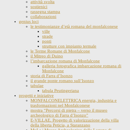
attività svolta
sostienici
rassegna stampa
collaborazioni
genius loci
le testimonianze d’età romana del monfalconese
ville
strade
ponti
strutture con impianto termale
le Terme Romane di Monfalcone
il Mitreo di Duino
l’imbarcazione romana di Monfalcone
galleria fotografica imbarcazione romana di
Monfalcone
storia di Farra d’Isonzo
il grande ponte romano sull’Isonzo
tabulae
tabula Peutingeriana
progetti e iniziative
MONFALCONELETTRICA energia, industria e
trasformazioni nel Monfalconese
mostra “Percorsi di pietra – verso il museo
archeologico di Farra d’Isonzo”
E-VILLAE. Progetto di valorizzazione della villa
della liberta Peticia, a Staranzano
MuLa | Museo Archeologico della Laguna di