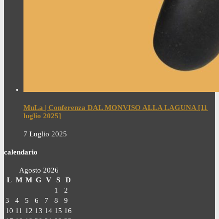
MuLa | Conferenza DAL MONVISO ALLA LAGUNA [11
luglio 2025]
7 Luglio 2025
calendario
Agosto 2026
L
M
M
G
V
S
D
1
2
3
4
5
6
7
8
9
10
11
12
13
14
15
16