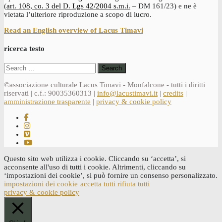
(
art. 108, co. 3 del D. Lgs 42/2004 s.m.i.
– DM 161/23) e ne è
vietata l’ulteriore riproduzione a scopo di lucro.
Read an English overview of Lacus Timavi
ricerca testo
Search
for:
©associazione culturale Lacus Timavi - Monfalcone - tutti i diritti
riservati | c.f.: 90035360313 |
info@lacustimavi.it
|
credits
|
amministrazione trasparente
|
privacy & cookie policy
Questo sito web utilizza i cookie. Cliccando su ‘accetta’, si
acconsente all'uso di tutti i cookie. Altrimenti, cliccando su
‘impostazioni dei cookie’, si può fornire un consenso personalizzato.
impostazioni dei cookie
accetta tutti
rifiuta tutti
privacy & cookie policy