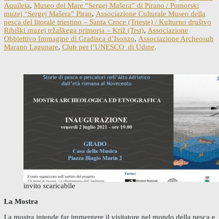
Aquileia
,
Museo del Mare “Sergej Mašera” di Pirano / Pomorski
muzej “Sergej Mašera” Piran
,
Associazione Culturale Museo della
pesca del litorale triestino – Santa Croce (Trieste) / Kulturno društvo
Ribiški muzej tržaškega primorja – Križ (Trst)
,
Associazione
Obbiettivo Immagine di Gradisca d’Isonzo
,
Associazione Archeosub
Marano Lagunare
,
Club per l’UNESCO di Udine,
invito scaricabile
La Mostra
La mostra intende far immergere il visitatore nel mondo della pesca e