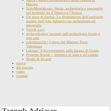
Marano
SottoMonfalcone. Storia, archeologia e paesaggio
nel territorio tra il Timavo e l’Isonzo
Un mare di risorse. Lo sfruttamento dell’ambiente
marino nell’Alto Adriatico tra archeologia ed
etnografia
Vinvm Loci
archeoelogica/ incontri sull’archeologia locale e
non solo
valentinuz50 | l’opera del Maestro Enzo
Valentinuz
Laguna | il documentario sulla laguna di Grado
Progetto Scuole – didattica in aula e sul campo
Strade & Incanti
nuove
dal passato
video
contatti
Skip
to
content
Tagged: Adriasee