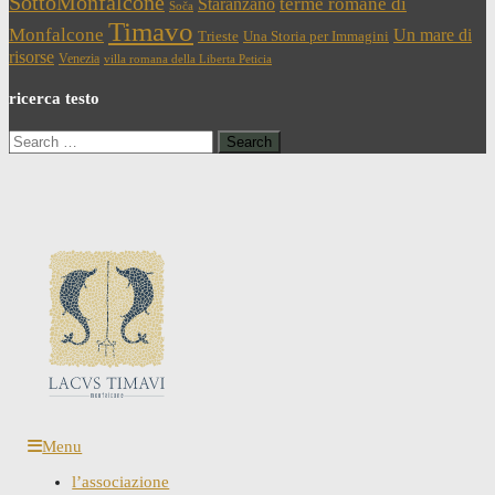
SottoMonfalcone
terme romane di
Staranzano
Soča
Timavo
Monfalcone
Un mare di
Trieste
Una Storia per Immagini
risorse
Venezia
villa romana della Liberta Peticia
ricerca testo
Search
for:
Menu
l’associazione