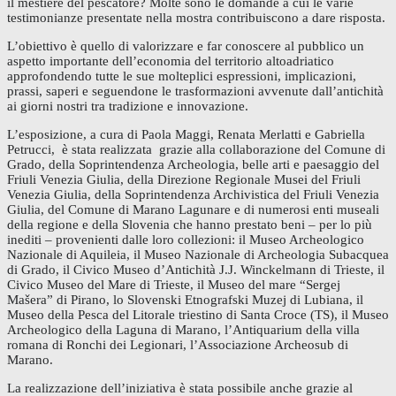
il mestiere del pescatore? Molte sono le domande a cui le varie
testimonianze presentate nella mostra contribuiscono a dare risposta.
L’obiettivo è quello di valorizzare e far conoscere al pubblico un
aspetto importante dell’economia del territorio altoadriatico
approfondendo tutte le sue molteplici espressioni, implicazioni,
prassi, saperi e seguendone le trasformazioni avvenute dall’antichità
ai giorni nostri tra tradizione e innovazione.
L’esposizione, a cura di Paola Maggi, Renata Merlatti e Gabriella
Petrucci, è stata realizzata grazie alla collaborazione del Comune di
Grado, della Soprintendenza Archeologia, belle arti e paesaggio del
Friuli Venezia Giulia, della Direzione Regionale Musei del Friuli
Venezia Giulia, della Soprintendenza Archivistica del Friuli Venezia
Giulia, del Comune di Marano Lagunare e di numerosi enti museali
della regione e della Slovenia che hanno prestato beni – per lo più
inediti – provenienti dalle loro collezioni: il Museo Archeologico
Nazionale di Aquileia, il Museo Nazionale di Archeologia Subacquea
di Grado, il Civico Museo d’Antichità J.J. Winckelmann di Trieste, il
Civico Museo del Mare di Trieste, il Museo del mare “Sergej
Mašera” di Pirano, lo Slovenski Etnografski Muzej di Lubiana, il
Museo della Pesca del Litorale triestino di Santa Croce (TS), il Museo
Archeologico della Laguna di Marano, l’Antiquarium della villa
romana di Ronchi dei Legionari, l’Associazione Archeosub di
Marano.
La realizzazione dell’iniziativa è stata possibile anche grazie al