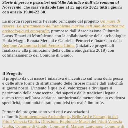
Storie di pesca e pescatori nell’Alto Adriatico dall’età romana al
Novecento
, che sarà
visitabile fino al 15 agosto 2021 tutti i giorni
con orario 19.00-22.30
.
La mostra rappresenta l’evento principale del progetto
Un mare di
risorse. Lo sfruttamento dell’ambiente marino nell’Alto Adriatico tra
archeologia ed etnografia
, promosso dall’Associazione Culturale
Lacus Timavi di Monfalcone con la collaborazione delle archeologhe
Paola Maggi, Renata Merlatti e Gabriella Petrucci e finanziato dalla
Regione Autonoma Friuli Venezia Giulia
(Iniziative progettuali
finalizzate alla promozione della cultura etnografica 2019) con
cofinanziamento del Comune di Grado.
Il Progetto
Il progetto da cui nasce l’iniziativa è incentrato sul tema della pesca
e delle altre forme di sfruttamento delle risorse marine dall’antichità
ai giorni nostri. L’intento è quello di valorizzare e divulgare il
patrimonio delle conoscenze, dei saperi e delle tradizioni legate a
questo tema nell’area adriatica nordorientale mettendone in evidenza
specificità, continuità e tratti condivisi tra realtà limitrofe.
Partner del progetto sono vari enti e associazioni
culturali:
Soprintendenza Archeologia, Belle Arti e Paesaggio del
Friuli Venezia Giulia
,
Direzione Regionale Musei del Friuli Venezia
Giulia
,
Comune di Grado
,
Comune di Marano Lagunare
,
Comune di