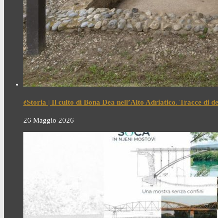
èStoria | Il culto di Bona Dea nell’Alto Adriatico. Tracce di 
26 Maggio 2026