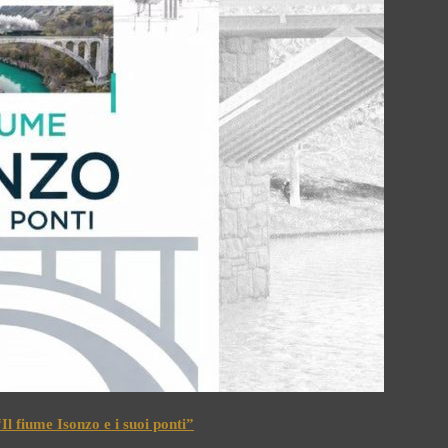
l fiume Isonzo e i suoi ponti”