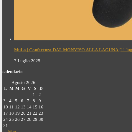
MuLa | Conferenza DAL MONVISO ALLA LAGUNA [11 lugl
7 Luglio 2025
calendario
Agosto 2026
L
M
M
G
V
S
D
1
2
3
4
5
6
7
8
9
10
11
12
13
14
15
16
17
18
19
20
21
22
23
24
25
26
27
28
29
30
31
← Mag