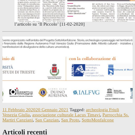
l’articolo su ‘Il Piccolo’ [11-02-2020]
11 Febbraio 2020
20 Gennaio 2021
Tagged:
archeologia Friuli
Venezia Giulia
,
associazione culturale Lacus Timavi
,
Parrocchia Ss.
Martiri Canziani
,
San Canzian
,
San Proto
,
SottoMonfalcone
Articoli recenti