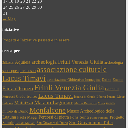
17
18
19
20
21
22
23
24
25
26
27
28
29
30
31
← Mag
iniziative
Progetti e Iniziative passati e in essere
cerca per
archeologia Friuli Venezia Giulia
Aquileia
archeologia
3dLacus
associazione culturale
subacquea
archeosub
Lacus Timavi
associazione Obbiettivo Immagine
Duino
Emona
Friuli Venezia Giulia
Farra d'Isonzo
Gabriella
Lacus Timavi
Isonzo
Petrucci
Grado
Lisert
laguna di Grado
Liberta Peticia
Marano Lagunare
Mainizza
mitreo
Lubiana
Marisa Bernardis
Mitra
Monfalcone
Museo Archeologico della
mitreo di Duino
Laguna
Percorsi di pietra
Paola Maggi
Pons Sonti
Progetto
ponte romano
San Giovanni in Tuba
Scuole
San Giovanni di Duino
Renata Merlatti