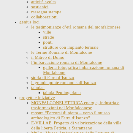
attività svolta
sostienici
rassegna stampa
collaborazioni
genius loci
le testimonianze d’età romana del monfalconese
ville
strade
ponti
strutture con impianto termale
le Terme Romane di Monfalcone
il Mitreo di Duino
l’imbarcazione romana di Monfalcone
galleria fotografica imbarcazione romana di
Monfalcone
storia di Farra d’Isonzo
il grande ponte romano sull’Isonzo
tabulae
tabula Peutingeriana
progetti e iniziative
MONFALCONELETTRICA energia, industria e
trasformazioni nel Monfalconese
mostra “Percorsi di pietra – verso il museo
archeologico di Farra d’Isonzo”
E-VILLAE. Progetto di valorizzazione della villa
della liberta Peticia, a Staranzano
MuLa | Museo Archeologico della Laguna di