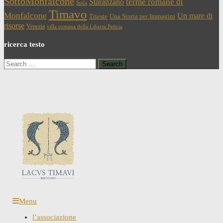
SottoMonfalcone
terme romane di
Staranzano
Soča
Timavo
Monfalcone
Un mare di
Trieste
Una Storia per Immagini
risorse
Venezia
villa romana della Liberta Peticia
ricerca testo
Search
for:
Menu
l’associazione