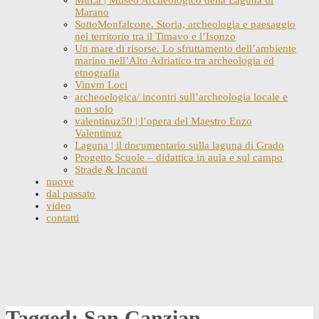
Marano
SottoMonfalcone. Storia, archeologia e paesaggio
nel territorio tra il Timavo e l’Isonzo
Un mare di risorse. Lo sfruttamento dell’ambiente
marino nell’Alto Adriatico tra archeologia ed
etnografia
Vinvm Loci
archeoelogica/ incontri sull’archeologia locale e
non solo
valentinuz50 | l’opera del Maestro Enzo
Valentinuz
Laguna | il documentario sulla laguna di Grado
Progetto Scuole – didattica in aula e sul campo
Strade & Incanti
nuove
dal passato
video
contatti
Skip
to
content
Tagged: San Canzian