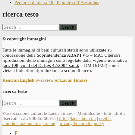
Percorso di pietra #8 | Il ponte sull’Aesontius
ricerca testo
Search
for:
© copyright immagini
Tutte le immagini di beni culturali statali sono utilizzate su
concessione della
Soprintendenza ABAP FVG
–
MiC
. Ulteriori
riproduzioni delle immagini sono regolate dalla vigente normativa
(
art. 108, co. 3 del D. Lgs 42/2004 s.m.i.
– DM 161/23) e ne è
vietata l’ulteriore riproduzione a scopo di lucro.
Read an English overview of Lacus Timavi
ricerca testo
Search
for:
©associazione culturale Lacus Timavi - Monfalcone - tutti i diritti
riservati | c.f.: 90035360313 |
info@lacustimavi.it
|
credits
|
amministrazione trasparente
|
privacy & cookie policy