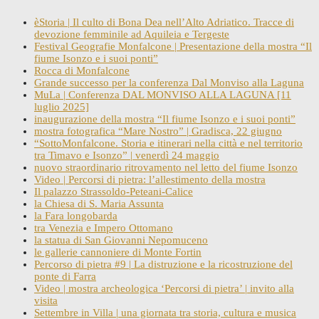
èStoria | Il culto di Bona Dea nell’Alto Adriatico. Tracce di
devozione femminile ad Aquileia e Tergeste
Festival Geografie Monfalcone | Presentazione della mostra “Il
fiume Isonzo e i suoi ponti”
Rocca di Monfalcone
Grande successo per la conferenza Dal Monviso alla Laguna
MuLa | Conferenza DAL MONVISO ALLA LAGUNA [11
luglio 2025]
inaugurazione della mostra “Il fiume Isonzo e i suoi ponti”
mostra fotografica “Mare Nostro” | Gradisca, 22 giugno
“SottoMonfalcone. Storia e itinerari nella città e nel territorio
tra Timavo e Isonzo” | venerdì 24 maggio
nuovo straordinario ritrovamento nel letto del fiume Isonzo
Video | Percorsi di pietra: l’allestimento della mostra
Il palazzo Strassoldo-Peteani-Calice
la Chiesa di S. Maria Assunta
la Fara longobarda
tra Venezia e Impero Ottomano
la statua di San Giovanni Nepomuceno
le gallerie cannoniere di Monte Fortin
Percorso di pietra #9 | La distruzione e la ricostruzione del
ponte di Farra
Video | mostra archeologica ‘Percorsi di pietra’ | invito alla
visita
Settembre in Villa | una giornata tra storia, cultura e musica