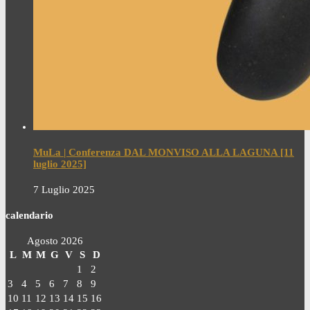
MuLa | Conferenza DAL MONVISO ALLA LAGUNA [11
luglio 2025]
7 Luglio 2025
calendario
Agosto 2026
L
M
M
G
V
S
D
1
2
3
4
5
6
7
8
9
10
11
12
13
14
15
16