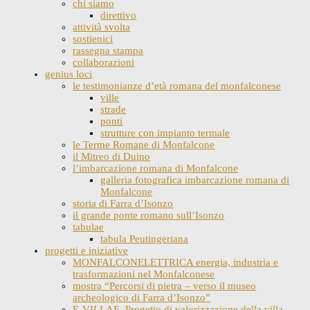
chi siamo
direttivo
attività svolta
sostienici
rassegna stampa
collaborazioni
genius loci
le testimonianze d’età romana del monfalconese
ville
strade
ponti
strutture con impianto termale
le Terme Romane di Monfalcone
il Mitreo di Duino
l’imbarcazione romana di Monfalcone
galleria fotografica imbarcazione romana di
Monfalcone
storia di Farra d’Isonzo
il grande ponte romano sull’Isonzo
tabulae
tabula Peutingeriana
progetti e iniziative
MONFALCONELETTRICA energia, industria e
trasformazioni nel Monfalconese
mostra “Percorsi di pietra – verso il museo
archeologico di Farra d’Isonzo”
E-VILLAE. Progetto di valorizzazione della villa