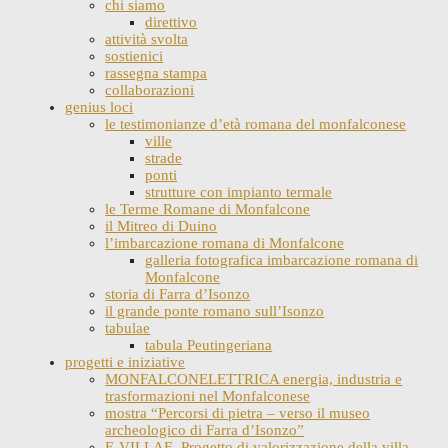
chi siamo
direttivo
attività svolta
sostienici
rassegna stampa
collaborazioni
genius loci
le testimonianze d’età romana del monfalconese
ville
strade
ponti
strutture con impianto termale
le Terme Romane di Monfalcone
il Mitreo di Duino
l’imbarcazione romana di Monfalcone
galleria fotografica imbarcazione romana di
Monfalcone
storia di Farra d’Isonzo
il grande ponte romano sull’Isonzo
tabulae
tabula Peutingeriana
progetti e iniziative
MONFALCONELETTRICA energia, industria e
trasformazioni nel Monfalconese
mostra “Percorsi di pietra – verso il museo
archeologico di Farra d’Isonzo”
E-VILLAE. Progetto di valorizzazione della villa