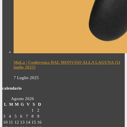
MuLa | Conferenza DAL MONVISO ALLA LAGUNA [11
luglio 2025]
7 Luglio 2025
calendario
Agosto 2026
L
M
M
G
V
S
D
1
2
3
4
5
6
7
8
9
10
11
12
13
14
15
16