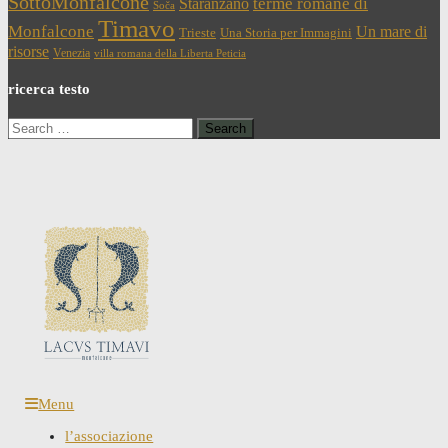
SottoMonfalcone
terme romane di
Staranzano
Soča
Timavo
Monfalcone
Un mare di
Trieste
Una Storia per Immagini
risorse
Venezia
villa romana della Liberta Peticia
ricerca testo
Search
for:
Menu
l’associazione