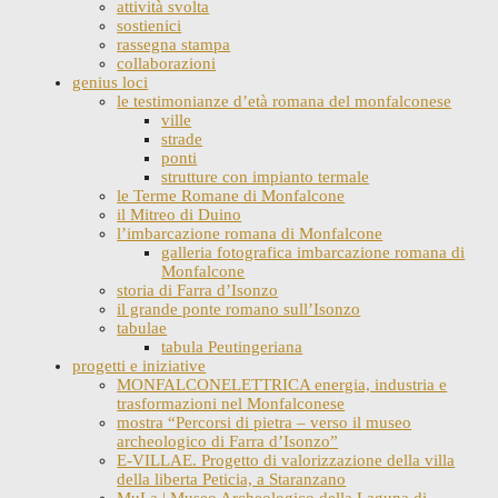
attività svolta
sostienici
rassegna stampa
collaborazioni
genius loci
le testimonianze d’età romana del monfalconese
ville
strade
ponti
strutture con impianto termale
le Terme Romane di Monfalcone
il Mitreo di Duino
l’imbarcazione romana di Monfalcone
galleria fotografica imbarcazione romana di
Monfalcone
storia di Farra d’Isonzo
il grande ponte romano sull’Isonzo
tabulae
tabula Peutingeriana
progetti e iniziative
MONFALCONELETTRICA energia, industria e
trasformazioni nel Monfalconese
mostra “Percorsi di pietra – verso il museo
archeologico di Farra d’Isonzo”
E-VILLAE. Progetto di valorizzazione della villa
della liberta Peticia, a Staranzano
MuLa | Museo Archeologico della Laguna di