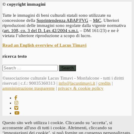
© copyright immagini
Tutte le immagini di beni culturali statali sono utilizzate su
concessione della
Soprintendenza ABAP FVG
–
MiC
. Ulteriori
riproduzioni delle immagini sono regolate dalla vigente normativa
(
art. 108, co. 3 del D. Lgs 42/2004 s.m.i.
– DM 161/23) e ne è
vietata l’ulteriore riproduzione a scopo di lucro.
Read an English overview of Lacus Timavi
ricerca testo
Search
for:
©associazione culturale Lacus Timavi - Monfalcone - tutti i diritti
riservati | c.f.: 90035360313 |
info@lacustimavi.it
|
credits
|
amministrazione trasparente
|
privacy & cookie policy
Questo sito web utilizza i cookie. Cliccando su ‘accetta’, si
acconsente all'uso di tutti i cookie. Altrimenti, cliccando su
‘impostazioni dei cookie’, si può fornire un consenso personalizzato.