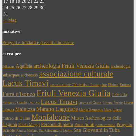
17
18
19
20
21
22
23
24
25
26
27
28
29
30
31
← Mag
iniziative
Progetti e Iniziative passati e in essere
cerca per
archeologia Friuli Venezia Giulia
Aquileia
archeologia
3dLacus
associazione culturale
subacquea
archeosub
Lacus Timavi
associazione Obbiettivo Immagine
Duino
Emona
Friuli Venezia Giulia
Farra d'Isonzo
Gabriella
Lacus Timavi
Isonzo
Petrucci
Grado
Lisert
laguna di Grado
Liberta Peticia
Marano Lagunare
Mainizza
mitreo
Lubiana
Marisa Bernardis
Mitra
Monfalcone
Museo Archeologico della
mitreo di Duino
Laguna
Percorsi di pietra
Paola Maggi
Pons Sonti
Progetto
ponte romano
San Giovanni in Tuba
Scuole
San Giovanni di Duino
Renata Merlatti