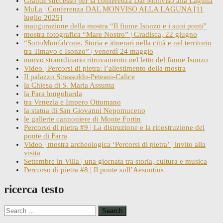
Grande successo per la conferenza Dal Monviso alla Laguna
MuLa | Conferenza DAL MONVISO ALLA LAGUNA [11
luglio 2025]
inaugurazione della mostra “Il fiume Isonzo e i suoi ponti”
mostra fotografica “Mare Nostro” | Gradisca, 22 giugno
“SottoMonfalcone. Storia e itinerari nella città e nel territorio
tra Timavo e Isonzo” | venerdì 24 maggio
nuovo straordinario ritrovamento nel letto del fiume Isonzo
Video | Percorsi di pietra: l’allestimento della mostra
Il palazzo Strassoldo-Peteani-Calice
la Chiesa di S. Maria Assunta
la Fara longobarda
tra Venezia e Impero Ottomano
la statua di San Giovanni Nepomuceno
le gallerie cannoniere di Monte Fortin
Percorso di pietra #9 | La distruzione e la ricostruzione del
ponte di Farra
Video | mostra archeologica ‘Percorsi di pietra’ | invito alla
visita
Settembre in Villa | una giornata tra storia, cultura e musica
Percorso di pietra #8 | Il ponte sull’Aesontius
ricerca testo
Search
for: