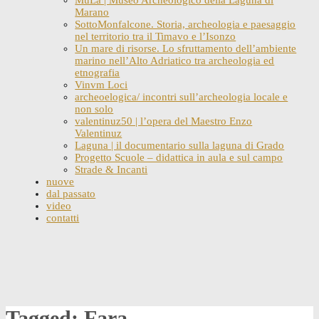
Marano
SottoMonfalcone. Storia, archeologia e paesaggio
nel territorio tra il Timavo e l’Isonzo
Un mare di risorse. Lo sfruttamento dell’ambiente
marino nell’Alto Adriatico tra archeologia ed
etnografia
Vinvm Loci
archeoelogica/ incontri sull’archeologia locale e
non solo
valentinuz50 | l’opera del Maestro Enzo
Valentinuz
Laguna | il documentario sulla laguna di Grado
Progetto Scuole – didattica in aula e sul campo
Strade & Incanti
nuove
dal passato
video
contatti
Skip
to
content
Tagged: Fara