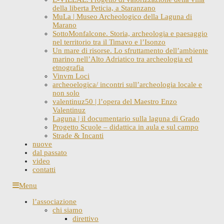
della liberta Peticia, a Staranzano
MuLa | Museo Archeologico della Laguna di
Marano
SottoMonfalcone. Storia, archeologia e paesaggio
nel territorio tra il Timavo e l’Isonzo
Un mare di risorse. Lo sfruttamento dell’ambiente
marino nell’Alto Adriatico tra archeologia ed
etnografia
Vinvm Loci
archeoelogica/ incontri sull’archeologia locale e
non solo
valentinuz50 | l’opera del Maestro Enzo
Valentinuz
Laguna | il documentario sulla laguna di Grado
Progetto Scuole – didattica in aula e sul campo
Strade & Incanti
nuove
dal passato
video
contatti
Skip
Menu
to
l’associazione
content
chi siamo
direttivo