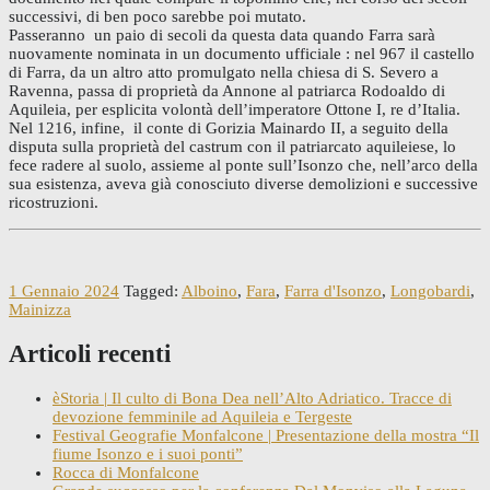
successivi, di ben poco sarebbe poi mutato.
Passeranno un paio di secoli da questa data quando Farra sarà
nuovamente nominata in un documento ufficiale : nel 967 il castello
di Farra, da un altro atto promulgato nella chiesa di S. Severo a
Ravenna, passa di proprietà da Annone al patriarca Rodoaldo di
Aquileia, per esplicita volontà dell’imperatore Ottone I, re d’Italia.
Nel 1216, infine, il conte di Gorizia Mainardo II, a seguito della
disputa sulla proprietà del castrum con il patriarcato aquileiese, lo
fece radere al suolo, assieme al ponte sull’Isonzo che, nell’arco della
sua esistenza, aveva già conosciuto diverse demolizioni e successive
ricostruzioni.
1 Gennaio 2024
Tagged:
Alboino
,
Fara
,
Farra d'Isonzo
,
Longobardi
,
Mainizza
Articoli recenti
èStoria | Il culto di Bona Dea nell’Alto Adriatico. Tracce di
devozione femminile ad Aquileia e Tergeste
Festival Geografie Monfalcone | Presentazione della mostra “Il
fiume Isonzo e i suoi ponti”
Rocca di Monfalcone