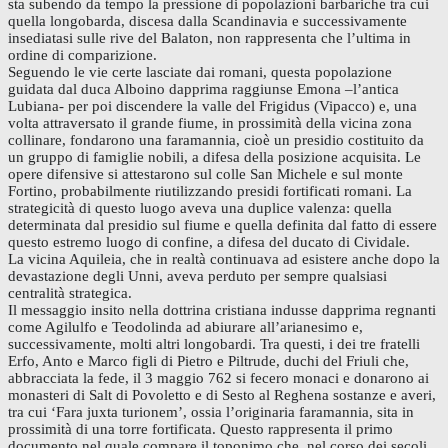
sta subendo da tempo la pressione di popolazioni barbariche tra cui
quella longobarda, discesa dalla Scandinavia e successivamente
insediatasi sulle rive del Balaton, non rappresenta che l’ultima in
ordine di comparizione.
Seguendo le vie certe lasciate dai romani, questa popolazione
guidata dal duca Alboino dapprima raggiunse Emona –l’antica
Lubiana- per poi discendere la valle del Frigidus (Vipacco) e, una
volta attraversato il grande fiume, in prossimità della vicina zona
collinare, fondarono una faramannia, cioè un presidio costituito da
un gruppo di famiglie nobili, a difesa della posizione acquisita. Le
opere difensive si attestarono sul colle San Michele e sul monte
Fortino, probabilmente riutilizzando presidi fortificati romani. La
strategicità di questo luogo aveva una duplice valenza: quella
determinata dal presidio sul fiume e quella definita dal fatto di essere
questo estremo luogo di confine, a difesa del ducato di Cividale.
La vicina Aquileia, che in realtà continuava ad esistere anche dopo la
devastazione degli Unni, aveva perduto per sempre qualsiasi
centralità strategica.
Il messaggio insito nella dottrina cristiana indusse dapprima regnanti
come Agilulfo e Teodolinda ad abiurare all’arianesimo e,
successivamente, molti altri longobardi. Tra questi, i dei tre fratelli
Erfo, Anto e Marco figli di Pietro e Piltrude, duchi del Friuli che,
abbracciata la fede, il 3 maggio 762 si fecero monaci e donarono ai
monasteri di Salt di Povoletto e di Sesto al Reghena sostanze e averi,
tra cui ‘Fara juxta turionem’, ossia l’originaria faramannia, sita in
prossimità di una torre fortificata. Questo rappresenta il primo
documento nel quale compare il toponimo che, nel corso dei secoli