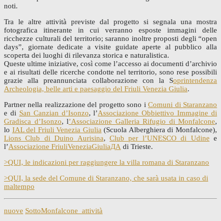
noti.
Tra le altre attività previste dal progetto si segnala una mostra
fotografica itinerante in cui verranno esposte immagini delle
ricchezze culturali del territorio; saranno inoltre proposti degli “open
days”, giornate dedicate a visite guidate aperte al pubblico alla
scoperta dei luoghi di rilevanza storica e naturalistica.
Queste ultime iniziative, così come l’accesso ai documenti d’archivio
e ai risultati delle ricerche condotte nel territorio, sono rese possibili
grazie alla preannunciata collaborazione con la S
oprintendenza
Archeologia, belle arti e paesaggio del Friuli Venezia Giulia
.
Partner nella realizzazione del progetto sono i
Comuni di Staranzano
e di
San Canzian d’Isonzo
, l’
Associazione Obbiettivo Immagine di
Gradisca d’Isonzo
, l
’Associazione Galleria Rifugio di Monfalcone
,
lo
IAL del Friuli Venezia Giulia
(Scuola Alberghiera di Monfalcone),
Lions Club di Duino Aurisina
,
Club per l’UNESCO di Udine
e
l’
Associazione FriuliVeneziaGiuliaДА
di Trieste.
>QUI, le indicazioni per raggiungere la villa romana di Staranzano
>QUI, la sede del Comune di Staranzano, che sarà usata in caso di
maltempo
nuove
SottoMonfalcone_attività