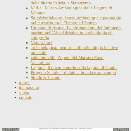
della liberta Peticia, a Staranzano
MuLa | Museo Archeologico della Laguna di
Marano
SottoMonfalcone. Storia, archeologia e paesaggio
nel territorio tra il Timavo e l’Isonzo
Un mare di risorse. Lo sfruttamento dell’ambiente
marino nell’Alto Adriatico tra archeologia ed
etnografia
Vinvm Loci
archeoelogica/ incontri sull’archeologia locale e
non solo
valentinuz50 | l’opera del Maestro Enzo
Valentinuz
Laguna | il documentario sulla laguna di Grado
Progetto Scuole – didattica in aula e sul campo
Strade & Incanti
nuove
dal passato
video
contatti
Skip
to
content