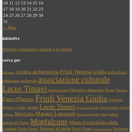
10
11
12
13
14
15
16
17
18
19
20
21
22
23
24
25
26
27
28
29
30
31
← Mag
iniziative
Progetti e Iniziative passati e in essere
cerca per
archeologia Friuli Venezia Giulia
Aquileia
archeologia
3dLacus
associazione culturale
subacquea
archeosub
Lacus Timavi
associazione Obbiettivo Immagine
Duino
Emona
Friuli Venezia Giulia
Farra d'Isonzo
Gabriella
Lacus Timavi
Isonzo
Petrucci
Grado
Lisert
laguna di Grado
Liberta Peticia
Marano Lagunare
Mainizza
mitreo
Lubiana
Marisa Bernardis
Mitra
Monfalcone
Museo Archeologico della
mitreo di Duino
Laguna
Percorsi di pietra
Paola Maggi
Pons Sonti
Progetto
ponte romano