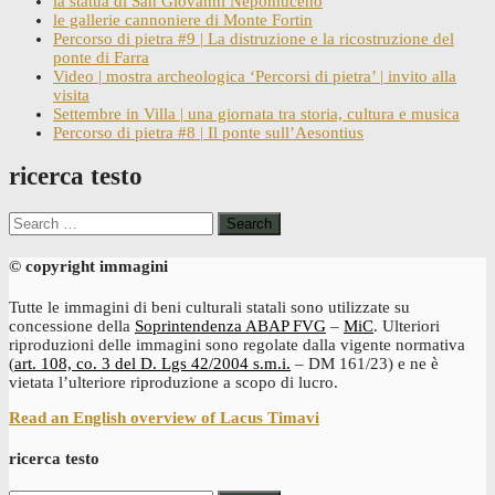
la statua di San Giovanni Nepomuceno
le gallerie cannoniere di Monte Fortin
Percorso di pietra #9 | La distruzione e la ricostruzione del
ponte di Farra
Video | mostra archeologica ‘Percorsi di pietra’ | invito alla
visita
Settembre in Villa | una giornata tra storia, cultura e musica
Percorso di pietra #8 | Il ponte sull’Aesontius
ricerca testo
Search
for:
© copyright immagini
Tutte le immagini di beni culturali statali sono utilizzate su
concessione della
Soprintendenza ABAP FVG
–
MiC
. Ulteriori
riproduzioni delle immagini sono regolate dalla vigente normativa
(
art. 108, co. 3 del D. Lgs 42/2004 s.m.i.
– DM 161/23) e ne è
vietata l’ulteriore riproduzione a scopo di lucro.
Read an English overview of Lacus Timavi
ricerca testo