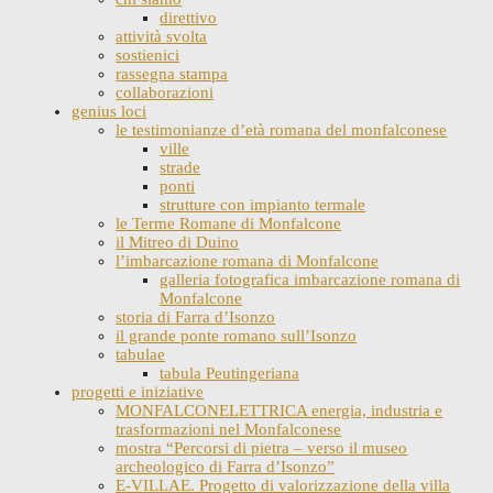
direttivo
attività svolta
sostienici
rassegna stampa
collaborazioni
genius loci
le testimonianze d’età romana del monfalconese
ville
strade
ponti
strutture con impianto termale
le Terme Romane di Monfalcone
il Mitreo di Duino
l’imbarcazione romana di Monfalcone
galleria fotografica imbarcazione romana di
Monfalcone
storia di Farra d’Isonzo
il grande ponte romano sull’Isonzo
tabulae
tabula Peutingeriana
progetti e iniziative
MONFALCONELETTRICA energia, industria e
trasformazioni nel Monfalconese
mostra “Percorsi di pietra – verso il museo
archeologico di Farra d’Isonzo”
E-VILLAE. Progetto di valorizzazione della villa