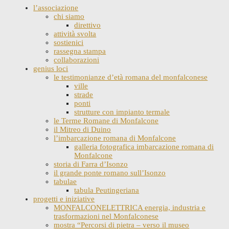
l’associazione
chi siamo
direttivo
attività svolta
sostienici
rassegna stampa
collaborazioni
genius loci
le testimonianze d’età romana del monfalconese
ville
strade
ponti
strutture con impianto termale
le Terme Romane di Monfalcone
il Mitreo di Duino
l’imbarcazione romana di Monfalcone
galleria fotografica imbarcazione romana di
Monfalcone
storia di Farra d’Isonzo
il grande ponte romano sull’Isonzo
tabulae
tabula Peutingeriana
progetti e iniziative
MONFALCONELETTRICA energia, industria e
trasformazioni nel Monfalconese
mostra “Percorsi di pietra – verso il museo