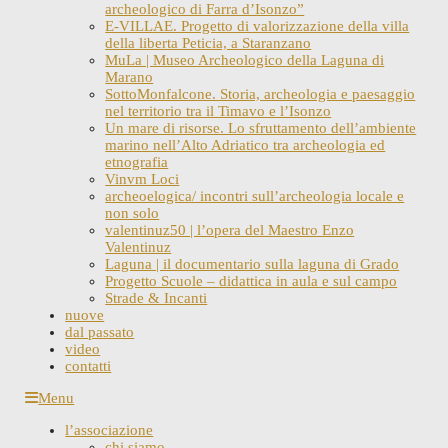
archeologico di Farra d’Isonzo”
E-VILLAE. Progetto di valorizzazione della villa
della liberta Peticia, a Staranzano
MuLa | Museo Archeologico della Laguna di
Marano
SottoMonfalcone. Storia, archeologia e paesaggio
nel territorio tra il Timavo e l’Isonzo
Un mare di risorse. Lo sfruttamento dell’ambiente
marino nell’Alto Adriatico tra archeologia ed
etnografia
Vinvm Loci
archeoelogica/ incontri sull’archeologia locale e
non solo
valentinuz50 | l’opera del Maestro Enzo
Valentinuz
Laguna | il documentario sulla laguna di Grado
Progetto Scuole – didattica in aula e sul campo
Strade & Incanti
nuove
dal passato
video
contatti
Skip
Menu
to
l’associazione
content
chi siamo