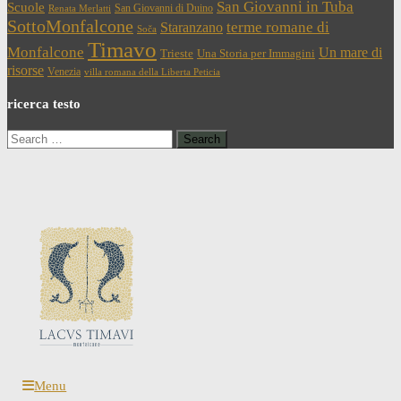
San Giovanni in Tuba
Scuole
San Giovanni di Duino
Renata Merlatti
SottoMonfalcone
terme romane di
Staranzano
Soča
Timavo
Monfalcone
Un mare di
Trieste
Una Storia per Immagini
risorse
Venezia
villa romana della Liberta Peticia
ricerca testo
Search
for:
Menu