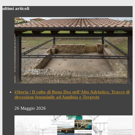
ultimi articoli
èStoria | Il culto di Bona Dea nell’Alto Adriatico. Tracce di
devozione femminile ad Aquileia e Tergeste
26 Maggio 2026