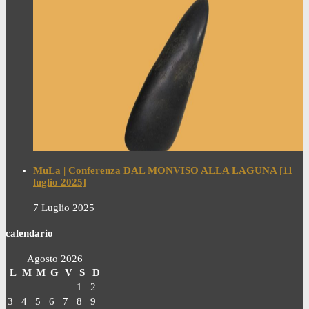
MuLa | Conferenza DAL MONVISO ALLA LAGUNA [11
luglio 2025]
7 Luglio 2025
calendario
Agosto 2026
L
M
M
G
V
S
D
1
2
3
4
5
6
7
8
9