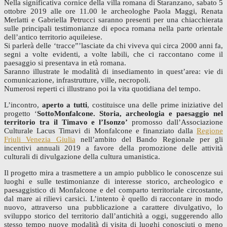
Nella significativa cornice della villa romana di Staranzano, sabato 5
ottobre 2019 alle ore 11.00 le archeologhe Paola Maggi, Renata
Merlatti e Gabriella Petrucci saranno presenti per una chiacchierata
sulle principali testimonianze di epoca romana nella parte orientale
dell’antico territorio aquileiese.
Si parlerà delle ‘tracce”’lasciate da chi viveva qui circa 2000 anni fa,
segni a volte evidenti, a volte labili, che ci raccontano come il
paesaggio si presentava in età romana.
Saranno illustrate le modalità di insediamento in quest’area: vie di
comunicazione, infrastrutture, ville, necropoli.
Numerosi reperti ci illustrano poi la vita quotidiana del tempo.
L’incontro,
aperto a tutti
, costituisce una delle prime iniziative del
progetto ‘
SottoMonfalcone. Storia, archeologia e paesaggio nel
territorio tra il Timavo e l’Isonzo’
promosso dall’Associazione
Culturale Lacus Timavi di Monfalcone e finanziato dalla
Regione
Friuli Venezia Giulia
nell’ambito del Bando Regionale per gli
incentivi annuali 2019 a favore della promozione delle attività
culturali di divulgazione della cultura umanistica.
Il progetto mira a trasmettere a un ampio pubblico le conoscenze sui
luoghi e sulle testimonianze di interesse storico, archeologico e
paesaggistico di Monfalcone e del comparto territoriale circostante,
dal mare ai rilievi carsici. L’intento è quello di raccontare in modo
nuovo, attraverso una pubblicazione a carattere divulgativo, lo
sviluppo storico del territorio dall’antichità a oggi, suggerendo allo
stesso tempo nuove modalità di visita di luoghi conosciuti o meno