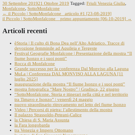
30 Settembre 2019
21 Ottobre 2019
Tagged:
Friuli Venezia Giulia
,
Monfalcone
,
SottoMonfalcone
Post
←
il Piccolo | SottoMonfalcone _articolo #1 [23-08-2019]
il Piccolo | SottoMonfalcone _ primo appuntamento [06-10-2019]
→
navigation
Articoli recenti
èStoria | Il culto di Bona Dea nell’Alto Adriatico. Tracce di
devozione femminile ad Aquileia e Tergeste
Festival Geografie Monfalcone | Presentazione della mostra “Il
fiume Isonzo e i suoi ponti”
Rocca di Monfalcone
Grande successo per la conferenza Dal Monviso alla Laguna
MuLa | Conferenza DAL MONVISO ALLA LAGUNA [11
luglio 2025]
inaugurazione della mostra “Il fiume Isonzo e i suoi ponti”
mostra fotografica “Mare Nostro” | Gradisca, 22 giugno
“SottoMonfalcone. Storia e itinerari nella città e nel territorio
tra Timavo e Isonzo” | venerdì 24 maggio
nuovo straordinario ritrovamento nel letto del fiume Isonzo
Video | Percorsi di pietra: l’allestimento della mostra
Il palazzo Strassoldo-Peteani-Calice
la Chiesa di S. Maria Assunta
la Fara longobarda
tra Venezia e Impero Ottomano