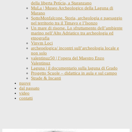
della liberta Peticia, a Staranzano
MuLa | Museo Archeologico della Laguna di
Marano
SottoMonfalcone. Storia, archeologia e paesaggio
nel territorio tra il Timavo e l’Isonzo
Un mare di risorse. Lo sfruttamento dell’ambiente
marino nell’Alto Adriatico tra archeologia ed
etnografia
Vinvm Loci
archeoelogica/ incontri sull’archeologia locale e
non solo
valentinuz50 | l’opera del Maestro Enzo
Valentinuz
Laguna | il documentario sulla laguna di Grado
Progetto Scuole – didattica in aula e sul campo
Strade & Incanti
nuove
dal passato
video
contatti
Skip
to
content