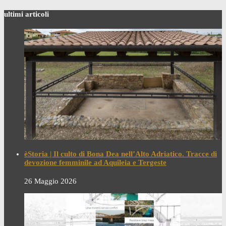
ultimi articoli
èStoria | Il culto di Bona Dea nell’Alto Adriatico. Tracce di
devozione femminile ad Aquileia e Tergeste
26 Maggio 2026