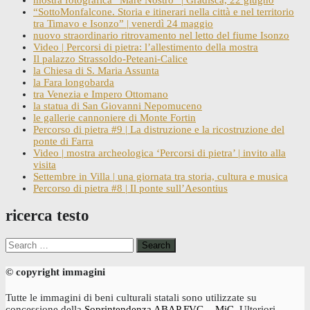
“SottoMonfalcone. Storia e itinerari nella città e nel territorio
tra Timavo e Isonzo” | venerdì 24 maggio
nuovo straordinario ritrovamento nel letto del fiume Isonzo
Video | Percorsi di pietra: l’allestimento della mostra
Il palazzo Strassoldo-Peteani-Calice
la Chiesa di S. Maria Assunta
la Fara longobarda
tra Venezia e Impero Ottomano
la statua di San Giovanni Nepomuceno
le gallerie cannoniere di Monte Fortin
Percorso di pietra #9 | La distruzione e la ricostruzione del
ponte di Farra
Video | mostra archeologica ‘Percorsi di pietra’ | invito alla
visita
Settembre in Villa | una giornata tra storia, cultura e musica
Percorso di pietra #8 | Il ponte sull’Aesontius
ricerca testo
Search
for:
© copyright immagini
Tutte le immagini di beni culturali statali sono utilizzate su
concessione della
Soprintendenza ABAP FVG
–
MiC
. Ulteriori