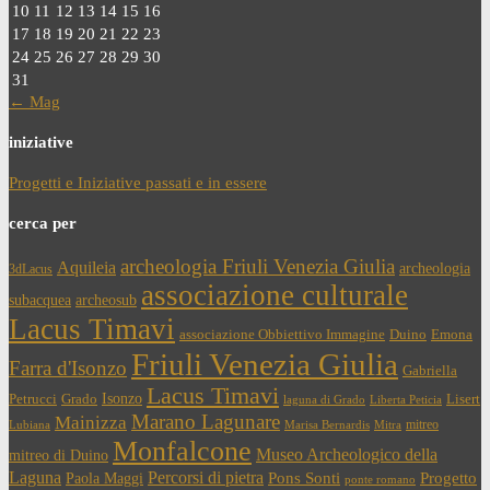
10
11
12
13
14
15
16
17
18
19
20
21
22
23
24
25
26
27
28
29
30
31
← Mag
iniziative
Progetti e Iniziative passati e in essere
cerca per
archeologia Friuli Venezia Giulia
Aquileia
archeologia
3dLacus
associazione culturale
subacquea
archeosub
Lacus Timavi
associazione Obbiettivo Immagine
Duino
Emona
Friuli Venezia Giulia
Farra d'Isonzo
Gabriella
Lacus Timavi
Isonzo
Petrucci
Grado
Lisert
laguna di Grado
Liberta Peticia
Marano Lagunare
Mainizza
mitreo
Lubiana
Marisa Bernardis
Mitra
Monfalcone
Museo Archeologico della
mitreo di Duino
Laguna
Percorsi di pietra
Paola Maggi
Pons Sonti
Progetto
ponte romano