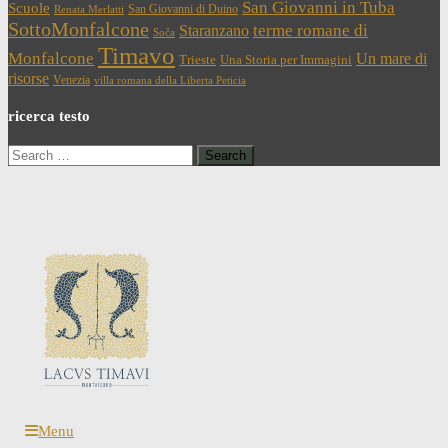
San Giovanni in Tuba
Scuole
San Giovanni di Duino
Renata Merlatti
SottoMonfalcone
terme romane di
Staranzano
Soča
Timavo
Monfalcone
Un mare di
Trieste
Una Storia per Immagini
risorse
Venezia
villa romana della Liberta Peticia
ricerca testo
Search
for:
Menu