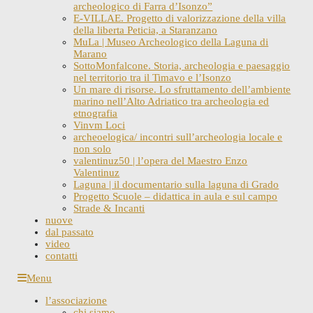
archeologico di Farra d’Isonzo”
E-VILLAE. Progetto di valorizzazione della villa
della liberta Peticia, a Staranzano
MuLa | Museo Archeologico della Laguna di
Marano
SottoMonfalcone. Storia, archeologia e paesaggio
nel territorio tra il Timavo e l’Isonzo
Un mare di risorse. Lo sfruttamento dell’ambiente
marino nell’Alto Adriatico tra archeologia ed
etnografia
Vinvm Loci
archeoelogica/ incontri sull’archeologia locale e
non solo
valentinuz50 | l’opera del Maestro Enzo
Valentinuz
Laguna | il documentario sulla laguna di Grado
Progetto Scuole – didattica in aula e sul campo
Strade & Incanti
nuove
dal passato
video
contatti
Skip
Menu
to
l’associazione
content
chi siamo