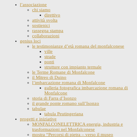
l’associazione
chi siamo
direttivo
attività svolta
sostienici
rassegna stampa
collaborazioni
genius loci
le testimonianze d’età romana del monfalconese
ville
strade
ponti
strutture con impianto termale
le Terme Romane di Monfalcone
il Mitreo di Duino
l’imbarcazione romana di Monfalcone
galleria fotografica imbarcazione romana di
Monfalcone
storia di Farra d’Isonzo
il grande ponte romano sull’Isonzo
tabulae
tabula Peutingeriana
progetti e iniziative
MONFALCONELETTRICA energia, industria e
trasformazioni nel Monfalconese
mostra “Percorsi di pietra – verso il museo