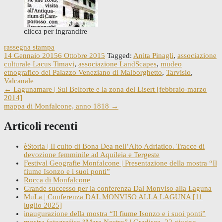
clicca per ingrandire
rassegna stampa
14 Gennaio 2015
6 Ottobre 2015
Tagged:
Anita Pinagli
,
associazione
culturale Lacus Timavi
,
associazione LandScapes
,
mudeo
etnografico del Palazzo Veneziano di Malborghetto
,
Tarvisio
,
Valcanale
Post
←
Lagunamare | Sul Belforte e la zona del Lisert [febbraio-marzo
2014]
navigation
mappa di Monfalcone, anno 1818
→
Articoli recenti
èStoria | Il culto di Bona Dea nell’Alto Adriatico. Tracce di
devozione femminile ad Aquileia e Tergeste
Festival Geografie Monfalcone | Presentazione della mostra “Il
fiume Isonzo e i suoi ponti”
Rocca di Monfalcone
Grande successo per la conferenza Dal Monviso alla Laguna
MuLa | Conferenza DAL MONVISO ALLA LAGUNA [11
luglio 2025]
inaugurazione della mostra “Il fiume Isonzo e i suoi ponti”
mostra fotografica “Mare Nostro” | Gradisca, 22 giugno