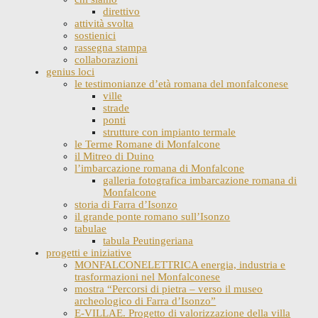
direttivo
attività svolta
sostienici
rassegna stampa
collaborazioni
genius loci
le testimonianze d’età romana del monfalconese
ville
strade
ponti
strutture con impianto termale
le Terme Romane di Monfalcone
il Mitreo di Duino
l’imbarcazione romana di Monfalcone
galleria fotografica imbarcazione romana di
Monfalcone
storia di Farra d’Isonzo
il grande ponte romano sull’Isonzo
tabulae
tabula Peutingeriana
progetti e iniziative
MONFALCONELETTRICA energia, industria e
trasformazioni nel Monfalconese
mostra “Percorsi di pietra – verso il museo
archeologico di Farra d’Isonzo”
E-VILLAE. Progetto di valorizzazione della villa