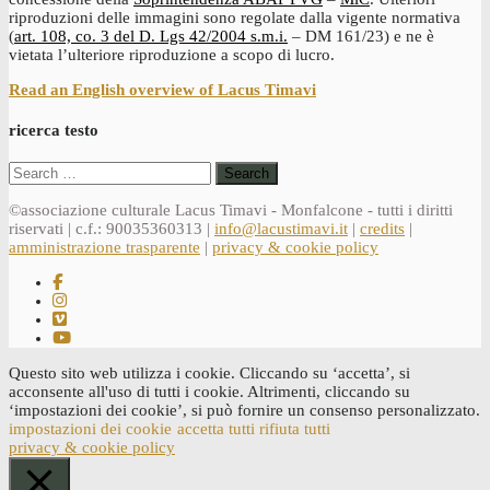
riproduzioni delle immagini sono regolate dalla vigente normativa
(
art. 108, co. 3 del D. Lgs 42/2004 s.m.i.
– DM 161/23) e ne è
vietata l’ulteriore riproduzione a scopo di lucro.
Read an English overview of Lacus Timavi
ricerca testo
Search
for:
©associazione culturale Lacus Timavi - Monfalcone - tutti i diritti
riservati | c.f.: 90035360313 |
info@lacustimavi.it
|
credits
|
amministrazione trasparente
|
privacy & cookie policy
Questo sito web utilizza i cookie. Cliccando su ‘accetta’, si
acconsente all'uso di tutti i cookie. Altrimenti, cliccando su
‘impostazioni dei cookie’, si può fornire un consenso personalizzato.
impostazioni dei cookie
accetta tutti
rifiuta tutti
privacy & cookie policy