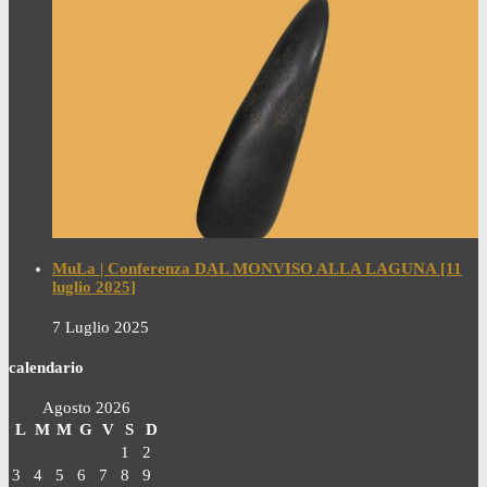
MuLa | Conferenza DAL MONVISO ALLA LAGUNA [11
luglio 2025]
7 Luglio 2025
calendario
Agosto 2026
L
M
M
G
V
S
D
1
2
3
4
5
6
7
8
9