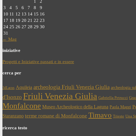
1
2
3
4
5
6
7
8
9
10
11
12
13
14
15
16
17
18
19
20
21
22
23
24
25
26
27
28
29
30
31
← Mag
iniziative
Progetti e Iniziative passati e in essere
cerca per
archeologia Friuli Venezia Giulia
Aquileia
archeologia s
3dLacus
Friuli Venezia Giulia
d'Isonzo
Gabriella Petrucci
Gra
Monfalcone
Museo Archeologico della Laguna
Pe
Paola Maggi
Timavo
terme romane di Monfalcone
Staranzano
Trieste
Una St
ricerca testo