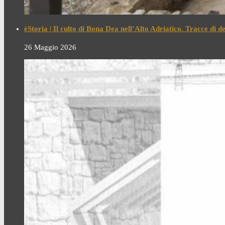
èStoria | Il culto di Bona Dea nell’Alto Adriatico. Tracce di 
26 Maggio 2026