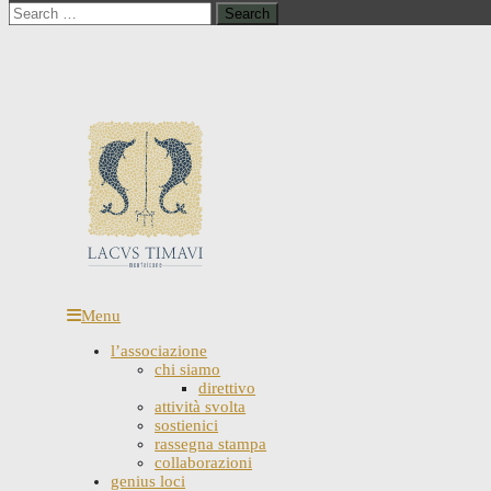
Search
for:
Menu
l’associazione
chi siamo
direttivo
attività svolta
sostienici
rassegna stampa
collaborazioni
genius loci