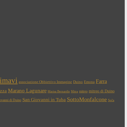
Timavi
Farra
associazione Obbiettivo Immagine
Duino
Emona
Marano Lagunare
zza
mitreo di Duino
mitreo
Marisa Bernardis
Mitra
SottoMonfalcone
San Giovanni in Tuba
ovanni di Duino
Soča