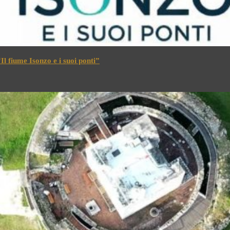
l fiume Isonzo e i suoi ponti”