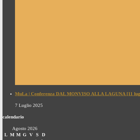
MuLa | Conferenza DAL MONVISO ALLA LAGUNA [11 lugl
7 Luglio 2025
calendario
Agosto 2026
L
M
M
G
V
S
D