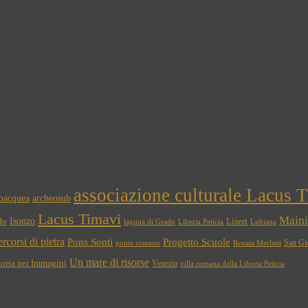
associazione culturale Lacus 
ubacquea
archeosub
Lacus Timavi
Maini
Isonzo
do
Lisert
laguna di Grado
Liberta Peticia
Lubiana
rcorsi di pietra
Pons Sonti
Progetto Scuole
San Gi
ponte romano
Renata Merlatti
Un mare di risorse
oria per Immagini
Venezia
villa romana della Liberta Peticia