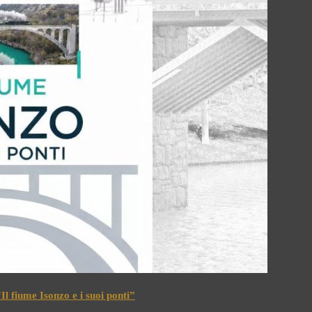
l fiume Isonzo e i suoi ponti”