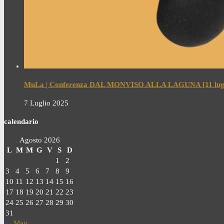
MuLa | Conferenza DAL MONVISO ALLA LAGUNA [11 lugl
7 Luglio 2025
calendario
Agosto 2026
L
M
M
G
V
S
D
1
2
3
4
5
6
7
8
9
10
11
12
13
14
15
16
17
18
19
20
21
22
23
24
25
26
27
28
29
30
31
← Mag