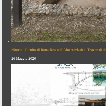
èStoria | Il culto di Bona Dea nell’Alto Adriatico. Tracce di 
26 Maggio 2026